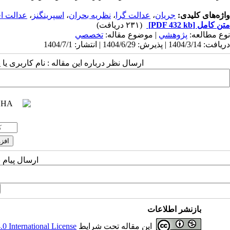
واژه‌های کلیدی:
جریان
،
عدالت گرا
،
نظریه بحران
،
اسپرینگنز
،
عدالت ا
متن کامل
[PDF 432 kb]
(۲۳۱ دریافت)
نوع مطالعه:
پژوهشي
| موضوع مقاله:
تخصصي
دریافت: 1404/3/14 | پذیرش: 1404/6/29 | انتشار: 1404/7/1
ارسال نظر درباره این مقاله : نام کاربری ی
ارسال پیام 
بازنشر اطلاعات
این مقاله تحت شرایط
 International License