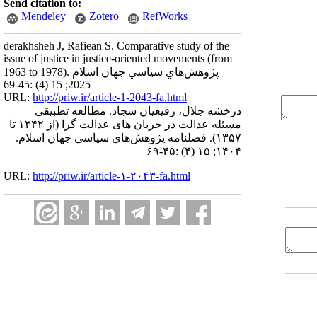
Send citation to:
Mendeley
Zotero
RefWorks
derakhsheh J, Rafiean S. Comparative study of the
issue of justice in justice-oriented movements (from
1963 to 1978). پژوهش‌هاي سياسي جهان اسلام
2025; 15 (4) :45-69
URL:
http://priw.ir/article-1-2043-fa.html
درخشه جلال، رفیعیان سجاد. مطالعه تطبیقی
مسئله عدالت در جریان های عدالت گرا (از ۱۳۴۲ تا
۱۳۵۷). فصلنامه پژوهش‌هاي سياسي جهان اسلام.
۱۴۰۴; ۱۵ (۴) :۴۵-۶۹
URL:
http://priw.ir/article-۱-۲۰۴۳-fa.html