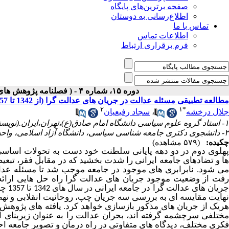
صفحه برترین‌های پایگاه
اطلاع‌رسانی به دوستان
تماس با ما
اطلاعات تماس
فرم برقراری ارتباط
دوره ۱۵، شماره ۴ - ( فصلنامه پژوهش های سیاسی جهان اسلام زمستان ۱۴۰۴ )
مطالعه تطبیقی مسئله عدالت در جریان های عدالت گرا (از 1342 تا 1357)
۲
۱
*
جلال درخشه
،
سجاد رفیعیان
۱- استاد گروه علوم سیاسی دانشگاه امام صادق(ع)،تهران،ایران.(نویسنده مسئول) ،
۲- دانشجوی دکتری جامعه شناسی سیاسی، دانشگاه آزاد اسلامی، واحد تهران جنوب،تهران،ایران.
چکیده:
(۵۷۹ مشاهده)
پهلوی دوم در دو دهه پایانی سلطنت خود دست به تحولات اساسی 
ها و تضادهای جامعه ایرانی را شدت بخشید که در مقابل فقر، تب
می شود. نابرابری های موجود در جامعه موجب شد تا مسئله عدال
فت از وضعیت موجود جریان های عدالت گرا راه حل هایی ارائه
ریان های عدالت گرا در جامعه ایرانی
چه
در سال های 1342 تا 1357
هایت مقایسه ای به بررسی سه جریان چپ، روحانیت انقلابی و
نه
هریک از جریان های مذکور بازسازی خواهد کرد. یافته های پژوهش
مختلفی سرچشمه گرفته اند، بحران عدالت را به عنوان زیربنای 
فکری مختلف، دیدگاه های متفاوتی در راه درمان و تصویر جامعه احیا