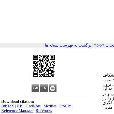
|
برگشت به فهرست نسخه ها
 شکاف
محسوب
 برون
تشابه
 و در
را در
Download citation:
 فکری
BibTeX
|
RIS
|
EndNote
|
Medlars
|
ProCite
|
مبانی
Reference Manager
|
RefWorks