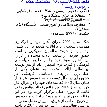
غلامرضا خواجه سروی
،
محمد باقر حکیم
،
۳
داریوش درویشی
۱- گروه علوم سیاسی دانشگاه علامه طباطبایی
۲- مطالعات عراق دانشگاه تهران ،
Bagherhakim892@gmail.com
۳- معارف اسلامی و علوم سیاسی دانشگاه امام
صادق(ع)
چکیده:
(۵۷۷۹ مشاهده)
جنگ سال 2003 عراق آغاز نفوذ و اثرگذاری
همزمان سخت و نرم ایالات متحده بر این کشور
بود. پس از خروج نظامیان امریکایی و اتمام
حضور فیزیکی و سخت ایالات متحده در عراق،
این کشور نفوذ خود را از طریق دیپلماسی
فرهنگی و قدرت نرم استمرار داد. آژانس توسعه
بین‌المللی ایالات متحده به عنوان یکی از
اصلی‌ترین ابزارهای دیپماسی فرهنگی در
کشورهای در حال توسعه و به خصوص عراق از
همان سال 2003 فعالیت‌های خود را در عراق آغاز
کرد. در سال 2014 این آژانس فعالیت‌هایش را در
قالب 8 پروژه اصلی برگزار کرده بود. در این
مقاله ضمن تبیین تغییر رویکرد ایالات متحده پس
از خروج نظامی از عراق، با روش تحلیل محتوا به
بررسی فعالیت‌های آژانس در سال 2014 پرداخته