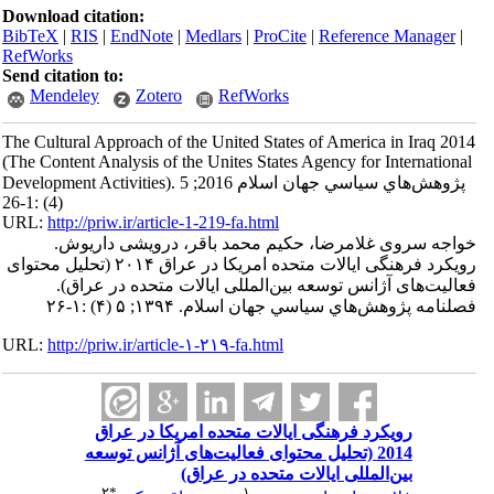
Download citation:
BibTeX
|
RIS
|
EndNote
|
Medlars
|
ProCite
|
Reference Manager
|
RefWorks
Send citation to:
Mendeley
Zotero
RefWorks
The Cultural Approach of the United States of America in Iraq 2014
(The Content Analysis of the Unites States Agency for International
Development Activities). پژوهش‌هاي سياسي جهان اسلام 2016; 5
(4) :1-26
URL:
http://priw.ir/article-1-219-fa.html
خواجه سروی غلامرضا، حکیم محمد باقر، درویشی داریوش.
رویکرد فرهنگی ایالات متحده امریکا در عراق ۲۰۱۴ (تحلیل محتوای
فعالیت‌های آژانس توسعه بین‌المللی ایالات متحده در عراق).
فصلنامه پژوهش‌هاي سياسي جهان اسلام. ۱۳۹۴; ۵ (۴) :۱-۲۶
URL:
http://priw.ir/article-۱-۲۱۹-fa.html
رویکرد فرهنگی ایالات متحده امریکا در عراق
2014 (تحلیل محتوای فعالیت‌های آژانس توسعه
بین‌المللی ایالات متحده در عراق)
۲
*
۱