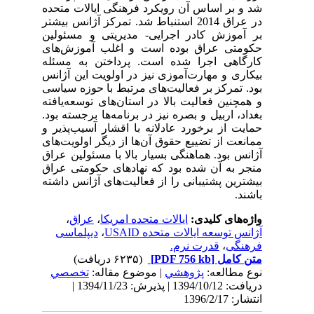
شد و بر اساس آن رویکرد فرهنگی ایالات متحده
در عراق 2014 استنباط شد. تمرکز آژانس بیشتر
بر آموزش کادر اجرایی- مدیریتی و مسئولین
حکومتی عراق بوده است و اغلب آموزش‌های
کارگاهی اجرا شده است. پرداختن به مسئله
بیکاری و مهارت‌آموزی نیز در اولویت این آژانس
بود. تمرکز بر فعالیت‌های مرتبط با حوزه سیاسی
و همچنین فعالیت بالا در استان‌های توسعه‌یافته
بغداد، اربیل و بصره نیز در برنامه‌ها برجسته بود.
حمایت از برخورد عادلانه با اقشار آسیب‌پذیر و
ممانعت از تضییع حقوق آن‌ها از دیگر اولویت‌های
آژانس بود. هماهنگی بسیار بالا با مسئولین عراق
منجر به آن شده بود که نهادهای حکومتی عراق
بیشترین پشتیبانی را از فعالیت‌های آژانس داشته
باشند.
واژه‌های کلیدی:
ایالات متحده امریکا
،
عراق
،
آژانس توسعه ایالات متحده USAID
،
دیپلماسی
فرهنگی
،
قدرت نرم.
متن کامل
[PDF 756 kb]
(۶۲۳۵ دریافت)
نوع مطالعه:
پژوهشي
| موضوع مقاله:
تخصصي
دریافت: 1394/10/12 | پذیرش: 1394/11/23 |
انتشار: 1396/2/17