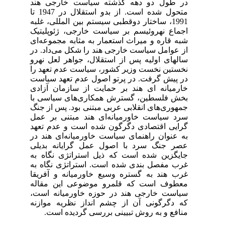
در طول دو دهه گذشته سیاست خارجی هند
متحول
شده است. از بدو استقلال در 1947 تا
1991، ساختار دوقطبی سیستم بین المللی، غلبه
اجماع نهروئیسم بر سیاست خارجی، ژئوپلیتیک
شبه قاره و میراث استعمار به مثابه مجموعه‌ای
از عوامل سیاست خارجی هند را شکل می‌داد. در
سالهای اولیه پس از استقلال، جواهر لعل نهرو
نخستین نخست وزیر کشور
،
سیاست عدم تعهد را
در پیش گرفت. در پرتو اصول عدم تعهد سیاست
خارمیانه ای هند بر حمایت از سازمان آزادی
بخش فلسطین، گسترش همکاری‌های سیاسی با
جمهوری‌های انقلابی عربی مبتنی بود. پس از جنگ
سرد سیاست خاورمیانه‌ای هند مبتنی بر عمل
گرایی اقتصادی دگرگون شده است و عدم تعهد
به عنوان راهنمای سیاست خاورمیانه‌ای هند در
عصر جنگ سرد با اصول عمل گرایانه بدیلی
جایگزین شده است که ذیل استراتژی نگاه به
غرب مفصل بندی شده است. استراتژی نگاه به
غرب هند به گستره وسیع خاورمیانه و آفریقا
معطوف است که قلمرو موضوعی این مقاله
سیاست خارجی هند در حوزه خاورمیانه است،
که دگرگونی آن از چشم انداز نظریه موازنه
منافع و به روش تبیینی بررسی گردیده است.