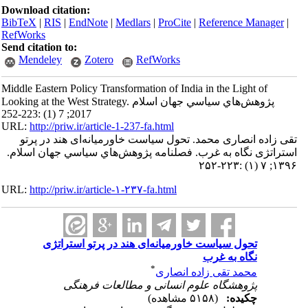
Download citation:
BibTeX
|
RIS
|
EndNote
|
Medlars
|
ProCite
|
Reference Manager
|
RefWorks
Send citation to:
Mendeley
Zotero
RefWorks
Middle Eastern Policy Transformation of India in the Light of
Looking at the West Strategy. پژوهش‌هاي سياسي جهان اسلام
2017; 7 (1) :223-252
URL:
http://priw.ir/article-1-237-fa.html
تقی زاده انصاری محمد. تحول سیاست خاورمیانه‌ای هند در پرتو
استراتژی نگاه به غرب. فصلنامه پژوهش‌هاي سياسي جهان اسلام.
۱۳۹۶; ۷ (۱) :۲۲۳-۲۵۲
URL:
http://priw.ir/article-۱-۲۳۷-fa.html
تحول سیاست خاورمیانه‌ای هند در پرتو استراتژی
نگاه به غرب
*
محمد تقی زاده انصاری
پژوهشگاه علوم انسانی و مطالعات فرهنگی
چکیده:
(۵۱۵۸ مشاهده)