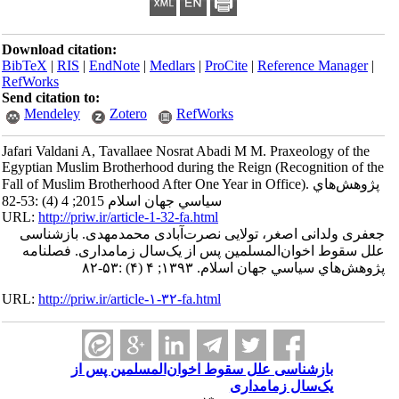
Download citation:
BibTeX
|
RIS
|
EndNote
|
Medlars
|
ProCite
|
Reference Manager
|
RefWorks
Send citation to:
Mendeley
Zotero
RefWorks
Jafari Valdani A, Tavallaee Nosrat Abadi M M. Praxeology of the
Egyptian Muslim Brotherhood during the Reign (Recognition of the
Fall of Muslim Brotherhood After One Year in Office). پژوهش‌هاي
سياسي جهان اسلام 2015; 4 (4) :53-82
URL:
http://priw.ir/article-1-32-fa.html
جعفری ولدانی اصغر، تولایی نصرت‌آبادی محمدمهدی. بازشناسی
علل سقوط اخوان‌المسلمین پس از یک‌سال زمامداری. فصلنامه
پژوهش‌هاي سياسي جهان اسلام. ۱۳۹۳; ۴ (۴) :۵۳-۸۲
URL:
http://priw.ir/article-۱-۳۲-fa.html
بازشناسی علل سقوط اخوان‌المسلمین پس از
یک‌سال زمامداری