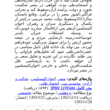
تحولاتی سبب شد تا این حزب دارای سازماندهی
و انسجام،طی مدت کوتاهی در مصر شکست
بخورد و دولت برآمده از‌آن،سقوط کند و بحرانی
فراگیر،کشور مصر را در برگیرد. وقایع تابستان
سال2013وسقوط دولت محمد مرسی درکمتر از
یکسال و دستگیری سران و رهبران اخوان
المسلمین-آن‌هم پس از84سال مبارزه خونین-که
به وسیله اشتباهات جبران ناپذیر
خودساخته،زمینه نارضایتی مردم و در نتیجه
حضور ارتش را برای تسهیل سرنگونی خود‌فراهم
آوردند، می تواند یک حادثه قابل تامل سیاسی در
عصرحاضر،تلقی شود که تحلیل‌های فراوانی را
می طلبد. نگارنده در این تجزیه و تحلیل سعی بر
آن خواهد داشت تا به بازشناسی علل
شکست‌آفرین داخلی و خارجی اخوان‌المسلمین
در مصر بپردازد.
واژه‌های کلیدی:
مصر
،
اخوان‌المسلمین
،
عدالت و
آزادی
،
محمدمرسی
،
انحصارطلبی
متن کامل
[PDF 1270 kb]
(۱۸۹۴ دریافت)
نوع مطالعه:
پژوهشي
| موضوع مقاله:
تخصصي
دریافت: 1392/12/14 | پذیرش: 1393/3/25 | انتشار:
1393/11/28