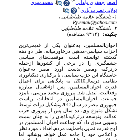
۱
*
اصغر جعفری ولدانی
،
محمدمهدی
۲
تولایی نصرت‌آبادی
۱- دانشگاه علامه طباطبایی ،
Rjvemail@yahoo.com
۲- دانشگاه علامه طباطبایی
چکیده:
(۹۴۱۴ مشاهده)
اخوان‌المسلمین، به‌عنوان یکی از قدیمی‌ترین
احزاب سیاسی-مذهبی درخاورمیانه، طی دو دهه
گذشته توانسته است موفقیت‌های سیاسی
چشمگیری را در برخی از کشورها از‌جمله
درترکیه ومصر بدست آورد. مصر به‌عنوان
خاستگاه این حزب سیاسی، با برکناری دیکتاتوری
نظامی درسال2010، به پایگاهی برای اعمال
قدرت اخوان‌المسلمین، پس از84‌سال مبارزه
وفعالیت، تبدیل شد. پیروزی محمد مرسی، نامزد
جماعت اخوان‌المسلمین در انتخابات ریاست
جمهوری مصر در سال2012وتشکیل دولت توسط
تشکل متبوع وی، ده سال پس از پیروزی حزب
عدالت وتوسعه درترکیه،اذهان را به چنان سمت
وسویی سوق داد که جماعت اخوان المسلمین در
اوج قدرت نمایی باحمایت مردم،اهداف مورد نظر
و اعلامی خود را جامه عمل خواهد پوشانید اما