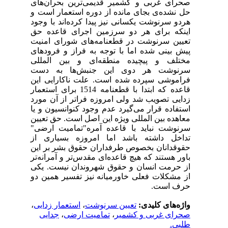
صحرای غربی و کشمیر قدیمی‌ترین بحران‌های
حل نشده‌ی بجای مانده از دوره استعمار است
و
هردو سرنوشت یکسانی نیز پیدا کرده‌اند با وجود
اینکه برای هر دو سرزمین اجرای قاعده حق
تعیین سرنوشت در قطعنامه‌های شورای امنیت
پیش بینی شده اما با توجه به فراز و فرودهای
مختلف و پیچیده منطقه‌ای و بین
المللی
سرنوشت هر دوی این جنبش‌ها به دست
فراموشی سپرده شده است. علت ناکارایی این
قاعده که ابتدا با قطعنامه 1514 برای استعمار
زدایی تصویب شد ولی امروزه فراتر از آن مورد
استفاده قرار می‌گیرد عدم وجود کنوانسیون و یا
معاهده بین المللی ویژه این اصل است. حق تعیین
سرنوشت نباید با قاعده آمره"تمامیت ارضی"
تداخل داشته باشد اما امروزه بسیاری از
حقوقدانان بخصوص طرفداران حقوق بشر بر این
باور هستند که هیچ قاعده‌ای مقدس‌تر و آمرانه‌تر
از حرمت انسان و حقوق شهروندان نیست. یکی
از مشکلات فعلی خاورمیانه نیز تفسیر همین دو
حرف است.
واژه‌های کلیدی:
تعیین سرنوشت
،
استعمار زدایی
،
صحرای غربی و کشمیر
،
تمامیت ارضی
،
جدایی
طلبی.