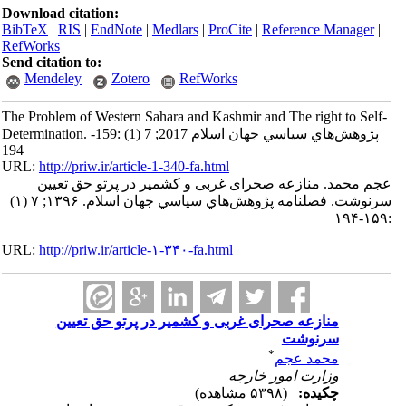
Download citation:
BibTeX
|
RIS
|
EndNote
|
Medlars
|
ProCite
|
Reference Manager
|
RefWorks
Send citation to:
Mendeley
Zotero
RefWorks
The Problem of Western Sahara and Kashmir and The right to Self-
Determination. پژوهش‌هاي سياسي جهان اسلام 2017; 7 (1) :159-
194
URL:
http://priw.ir/article-1-340-fa.html
عجم محمد. منازعه صحرای غربی و کشمیر در پرتو حق تعیین
سرنوشت. فصلنامه پژوهش‌هاي سياسي جهان اسلام. ۱۳۹۶; ۷ (۱)
:۱۵۹-۱۹۴
URL:
http://priw.ir/article-۱-۳۴۰-fa.html
منازعه صحرای غربی و کشمیر در پرتو حق تعیین
سرنوشت
*
محمد عجم
وزارت امور خارجه
چکیده:
(۵۳۹۸ مشاهده)