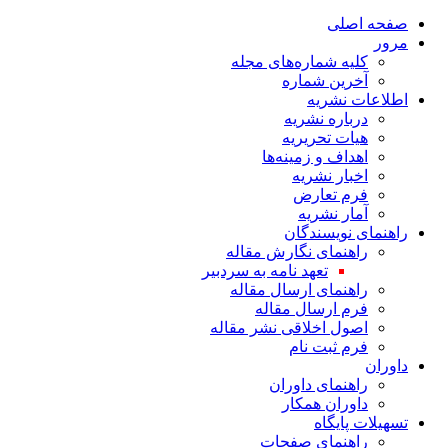
صفحه اصلی
مرور
کلیه شماره‌های مجله
آخرین شماره
اطلاعات نشریه
درباره نشریه
هیات تحریریه
اهداف و زمینه‌ها
اخبار نشریه
فرم تعارض
آمار نشریه
راهنمای نویسندگان
راهنمای نگارش مقاله
تعهد نامه به سردبیر
راهنمای ارسال مقاله
فرم ارسال مقاله
اصول اخلاقی نشر مقاله
فرم ثبت نام
داوران
راهنمای داوران
داوران همکار
تسهیلات پایگاه
راهنمای صفحات