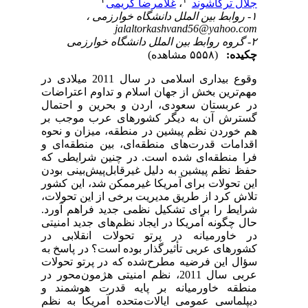
جلال ترکاشوند
،
غلامرضا کریمی
۱- روابط بین الملل دانشگاه خوارزمی ،
jalaltorkashvand56@yahoo.com
۲- گروه روابط بین الملل دانشگاه خوارزمی
چکیده:
(۵۵۵۸ مشاهده)
وقوع بیداری اسلامی در سال 2011 میلادی در
مهم‌ترین بخش از جهان اسلام و تداوم اعتراضات
در عربستان سعودی، اردن و بحرین و احتمال
گسترش آن به دیگر کشورهای عرب موجب بر
هم خوردن نظم پیشین در منطقه، میزان و نحوه‌
اقدامات قدرت‌های منطقه‌ای، بین منطقه‌ای و
فرا منطقه‌ای شده است. در چنین شرایطی که
حفظ نظم پیشین به دلیل غیرقابل‌پیش‌بینی بودن
این تحولات برای آمریکا غیرممکن شد، این کشور
تلاش کرد از طریق مدیریت برخی از این تحولات،
شرایط را برای تشکیل نظمی جدید فراهم آورد.
حال چگونه آمریکا در ایجاد نظم‌های جدید امنیتی
در خاورمیانه در پرتو تحولات انقلابی در
کشورهای عربی تأثیرگذار بوده است؟ در پاسخ به
سؤال این فرضیه مطرح‌شده که در پرتو تحولات
عربی سال 2011، نظم امنیتی هژمون‌محور در
منطقه خاورمیانه بر پایه قدرت هوشمند و
دیپلماسی عمومی ایالات‌متحده آمریکا به نظم