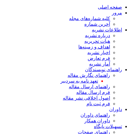
صفحه اصلی
مرور
کلیه شماره‌های مجله
آخرین شماره
اطلاعات نشریه
درباره نشریه
هیات تحریریه
اهداف و زمینه‌ها
اخبار نشریه
فرم تعارض
آمار نشریه
راهنمای نویسندگان
راهنمای نگارش مقاله
تعهد نامه به سردبیر
راهنمای ارسال مقاله
فرم ارسال مقاله
اصول اخلاقی نشر مقاله
فرم ثبت نام
داوران
راهنمای داوران
داوران همکار
تسهیلات پایگاه
راهنمای صفحات