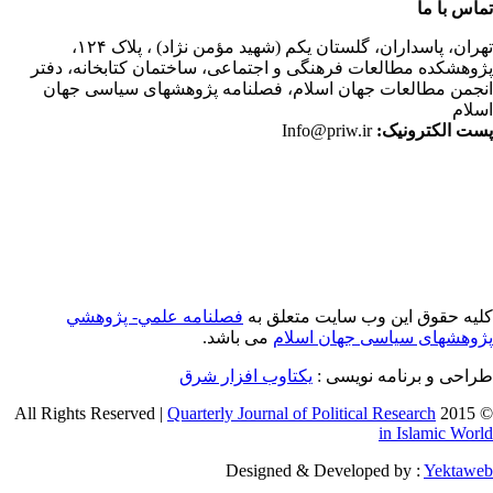
اس با ما
ران،
پاسداران، گلستان یکم (شهید مؤمن نژاد) ، پلاک ۱۲۴،
وهشکده مطالعات فرهنگی و اجتماعی، ساختمان کتابخانه، دفتر
جمن مطالعات جهان اسلام، فصلنامه پژوهشهای سیاسی جهان
لام
ت الکترونیک:
Info@priw.ir
یه حقوق این وب سایت متعلق به
فصلنامه علمي- پژوهشي
وهشهای سیاسی جهان اسلام
می باشد.
احی و برنامه نویسی :
یکتاوب افزار شرق
Quarterly Journal of Political Research
© 2015 
in Islamic Wor
Designed & Developed by :
Yektaw