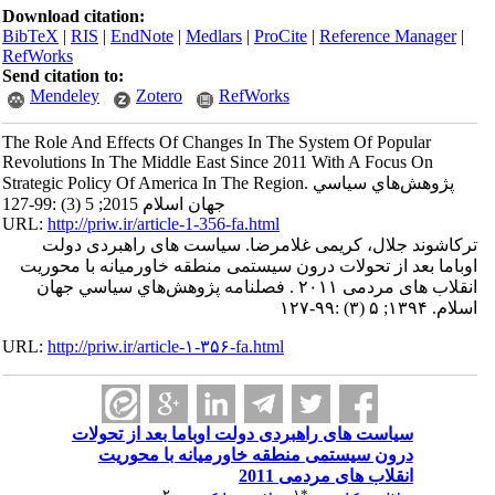
Download citation:
BibTeX
|
RIS
|
EndNote
|
Medlars
|
ProCite
|
Reference Manager
|
RefWorks
Send citation to:
Mendeley
Zotero
RefWorks
The Role And Effects Of Changes In The System Of Popular
Revolutions In The Middle East Since 2011 With A Focus On
Strategic Policy Of America In The Region. پژوهش‌هاي سياسي
جهان اسلام 2015; 5 (3) :99-127
URL:
http://priw.ir/article-1-356-fa.html
ترکاشوند جلال، کریمی غلامرضا. سیاست های راهبردی دولت
اوباما بعد از تحولات درون سیستمی منطقه خاورمیانه با محوریت
انقلاب های مردمی ۲۰۱۱ . فصلنامه پژوهش‌هاي سياسي جهان
اسلام. ۱۳۹۴; ۵ (۳) :۹۹-۱۲۷
URL:
http://priw.ir/article-۱-۳۵۶-fa.html
سیاست های راهبردی دولت اوباما بعد از تحولات
درون سیستمی منطقه خاورمیانه با محوریت
انقلاب های مردمی 2011
۲
۱
*