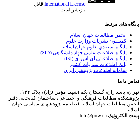
International License
قابل
بازنشر است.
یگاه های مرتبط
انجمن مطالعات جهان اسلام
کمسیون نشریات وزارت علوم
پايگاه استنادي علوم جهان اسلام
پایگاه اطلاعات علمی جهاد دانشگاهی (SID)
پایگاه اطلاعاتی آی اس آی (ISI)
بانك اطلاعات نشريات كشور
سامانه اطلاعات پژوهشی ایران
اس با ما
ران،
پاسداران، گلستان یکم (شهید مؤمن نژاد) ، پلاک ۱۲۴،
وهشکده مطالعات فرهنگی و اجتماعی، ساختمان کتابخانه، دفتر
جمن مطالعات جهان اسلام، فصلنامه پژوهشهای سیاسی جهان
لام
ت الکترونیک:
Info@priw.ir