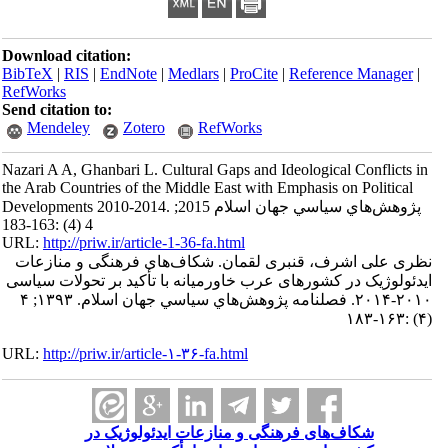
Download citation:
BibTeX
|
RIS
|
EndNote
|
Medlars
|
ProCite
|
Reference Manager
|
RefWorks
Send citation to:
Mendeley
Zotero
RefWorks
Nazari A A, Ghanbari L. Cultural Gaps and Ideological Conflicts in
the Arab Countries of the Middle East with Emphasis on Political
Developments 2010-2014. پژوهش‌هاي سياسي جهان اسلام 2015;
4 (4) :163-183
URL:
http://priw.ir/article-1-36-fa.html
نظری علی اشرف، قنبری لقمان. شکاف‌های فرهنگی و منازعات
ایدئولوژیک در کشورهای عرب خاورمیانه با تأکید بر تحولات سیاسی
۲۰۱۰-۲۰۱۴. فصلنامه پژوهش‌هاي سياسي جهان اسلام. ۱۳۹۳; ۴
(۴) :۱۶۳-۱۸۳
URL:
http://priw.ir/article-۱-۳۶-fa.html
شکاف‌های فرهنگی و منازعات ایدئولوژیک در