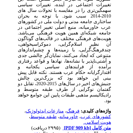
تغییرات اجتماعی در آینده، تغییرات سیاسی
سهمگین‌تری را در مقایسه با تحولات سال های
2010-2014 سبب شود. با توجه به بحران
ساختاری جامعه مدنی و دولت ملی در کشورهای
عرب خاورمیانه، منبع اصلی تغییر اجتماعی در
جامعه شبکه‌ای همین هویت فرهنگی می‌باشد.
هویت‌های فرهنگی مختلف در قالب‌های گوناگون
آن نظیر اسلام‌گرایی، دموکراسی­خواهی،
چندفرهنگ‌گرایی، با زمینه‌ها و چشم‌اندازهای
متنوعی که ایجاد می‌کنند، نمایان‌گر چالشی جدی
و آشتی‌ناپذیر با نشانه‌ها، نهادها و قواعد رفتاری
برآمده‌ از فرایندهای سیاسی یک‏جانبه و
اقتدارگرایانه حکام عرب هستند. نکته قابل پیش
بینی این خواهد بود که بزرگ‌ترین چالش
جنبش‌های اخیر در سال‌های 2015-2020، تقابل دو
گفتمان نوگرایی از طرف طبقه متوسط و
رادیکالیسم مذهبی طبقات پایین این جوامع خواهد
بود.
واژه‌های کلیدی:
فرهنگ
،
منازعات ایدئولوژیک
،
کشورهای عرب
،
خاورمیانه
،
طبقه متوسط
،
هویت اسلامی.
متن کامل
[PDF 909 kb]
(۲۹۹۵ دریافت)