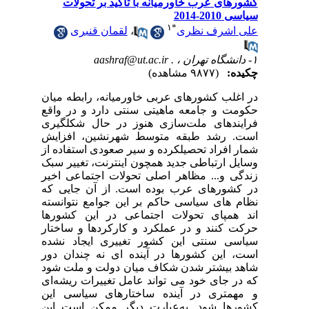
کشورهای عرب خاورمیانه با تأکید بر تحولات
سیاسی 2010-2014
۱
*
علی اشرف نظری
،
لقمان قنبری
۱- دانشگاه تهران ،
aashraf@ut.ac.ir .
چکیده:
(۹۸۷۷ مشاهده)
در اغلب کشورهای عربی خاورمیانه، رابطه میان
حکومت و جامعه ماهیتی سنتی دارد و در واقع
فرایندهای ملت‌سازی هنوز در حال شکل‏گیری
است. رشد طبقه متوسط شهرنشین، افزایش
شمار افراد تحصیلکرده و سیر صعودی استفاده از
وسایل ارتباطی جدید همچون اینترنت، تغییر سبک
زندگی و... مظاهر اصلی تحولات اجتماعی اخیر
در کشورهای عرب بوده است
.
از آن جایی که
نظام های سیاسی حاکم بر این جوامع نتوانسته
اند همپای تحولات اجتماعی در این کشورها
حرکت کنند و در عملکرد و کارکردها و ساختار
سیاسی سنتی این کشور تغییری ایجاد نشده
است، این کشورها در آینده ای نه چندان دور
شاهد بیشتر شدن شکاف میان دولت و ملت شود
که در جای خود می تواند عامل تغییرات ریشه
ای
و مهمتری در آینده ساختارهای سیاسی این
کشورها شود. به‌عبارت دیگر ممکن است این