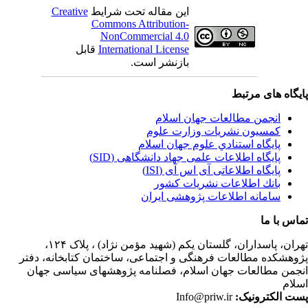
این مقاله تحت شرایط
Creative
Commons Attribution-
NonCommercial 4.0
International License
قابل
بازنشر است.
یگاه های مرتبط
انجمن مطالعات جهان اسلام
کمسیون نشریات وزارت علوم
پايگاه استنادي علوم جهان اسلام
پایگاه اطلاعات علمی جهاد دانشگاهی (SID)
پایگاه اطلاعاتی آی اس آی (ISI)
بانك اطلاعات نشريات كشور
سامانه اطلاعات پژوهشی ایران
اس با ما
ران،
پاسداران، گلستان یکم (شهید مؤمن نژاد) ، پلاک ۱۲۴،
وهشکده مطالعات فرهنگی و اجتماعی، ساختمان کتابخانه، دفتر
جمن مطالعات جهان اسلام، فصلنامه پژوهشهای سیاسی جهان
لام
ت الکترونیک:
Info@priw.ir