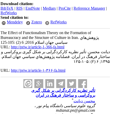
Download citation:
BibTeX
|
RIS
|
EndNote
|
Medlars
|
ProCite
|
Reference Manager
|
RefWorks
Send citation to:
Mendeley
Zotero
RefWorks
The Effect of Functionalism Theory on the Formation of
Bureaucracy and the Structure of Culture in Iran. پژوهش‌هاي
سياسي جهان اسلام 2016; 6 (2) :105-125
URL:
http://priw.ir/article-1-366-fa.html
دیانت محسن. تأثیر نظریه کارکردگرایی بر شکل گیری بروکراسی و
ساختار فرهنگ در ایران. فصلنامه پژوهش‌هاي سياسي جهان اسلام.
۱۳۹۵; ۶ (۲) :۱۰۵-۱۲۵
URL:
http://priw.ir/article-۱-۳۶۶-fa.html
تأثیر نظریه کارکردگرایی بر شکل گیری
بروکراسی و ساختار فرهنگ در ایران
*
محسن دیانت
گروه علوم سیاسی دانشگاه پیام نور ،
mdianat.pn@gmail.com