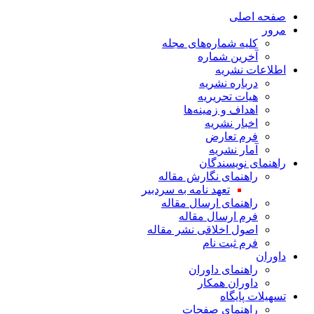
صفحه اصلی
مرور
کلیه شماره‌های مجله
آخرین شماره
اطلاعات نشریه
درباره نشریه
هیات تحریریه
اهداف و زمینه‌ها
اخبار نشریه
فرم تعارض
آمار نشریه
راهنمای نویسندگان
راهنمای نگارش مقاله
تعهد نامه به سردبیر
راهنمای ارسال مقاله
فرم ارسال مقاله
اصول اخلاقی نشر مقاله
فرم ثبت نام
داوران
راهنمای داوران
داوران همکار
تسهیلات پایگاه
راهنمای صفحات