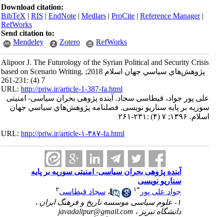
Download citation:
BibTeX
|
RIS
|
EndNote
|
Medlars
|
ProCite
|
Reference Manager
|
RefWorks
Send citation to:
Mendeley
Zotero
RefWorks
Alipoor J. The Futurology of the Syrian Political and Security Crisis
based on Scenario Writing. پژوهش‌هاي سياسي جهان اسلام 2018;
7 (4) :231-261
URL:
http://priw.ir/article-1-387-fa.html
علی پور جواد، قیطاسی سجاد. آینده پژوهی بحران سیاسی- امنیتی
سوریه بر پایه سناریو نویسی. فصلنامه پژوهش‌هاي سياسي جهان
اسلام. ۱۳۹۶; ۷ (۴) :۲۳۱-۲۶۱
URL:
http://priw.ir/article-۱-۳۸۷-fa.html
آینده پژوهی بحران سیاسی- امنیتی سوریه بر پایه
سناریو نویسی
۲
۱
*
جواد علی پور
،
سجاد قیطاسی
۱- علوم سیاسی موسسه تاریخ و فرهنگ ایران ،
دانشگاه تبریز ،
javadalipur@gmail.com