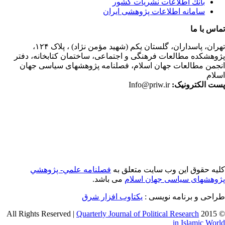
بانك اطلاعات نشريات كشور
سامانه اطلاعات پژوهشی ایران
اس با ما
ران،
پاسداران، گلستان یکم (شهید مؤمن نژاد) ، پلاک ۱۲۴،
وهشکده مطالعات فرهنگی و اجتماعی، ساختمان کتابخانه، دفتر
جمن مطالعات جهان اسلام، فصلنامه پژوهشهای سیاسی جهان
لام
ت الکترونیک:
Info@priw.ir
یه حقوق این وب سایت متعلق به
فصلنامه علمي- پژوهشي
وهشهای سیاسی جهان اسلام
می باشد.
احی و برنامه نویسی :
یکتاوب افزار شرق
Quarterly Journal of Political Research
© 2015 
in Islamic Wor