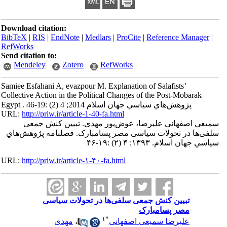
Download citation:
BibTeX
|
RIS
|
EndNote
|
Medlars
|
ProCite
|
Reference Manager
|
RefWorks
Send citation to:
Mendeley
Zotero
RefWorks
Samiee Esfahani A, evazpour M. Explanation of Salafists’
Collective Action in the Political Changes of the Post-Mobarak
Egypt . پژوهش‌هاي سياسي جهان اسلام 2014; 4 (2) :19-46
URL:
http://priw.ir/article-1-40-fa.html
سمیعی اصفهانی علیرضا، عوض‌پور مهدی. تبیین کنش جمعی
سلفی‌‌ها در تحولات سیاسی مصر پسامبارک. فصلنامه پژوهش‌هاي
سياسي جهان اسلام. ۱۳۹۳; ۴ (۲) :۱۹-۴۶
URL:
http://priw.ir/article-۱-۴۰-fa.html
تبیین کنش جمعی سلفی‌‌ها در تحولات سیاسی
مصر پسامبارک
۱
*
علیرضا سمیعی اصفهانی
،
مهدی