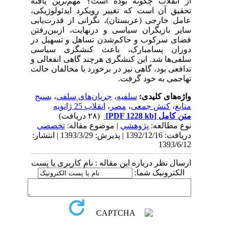
از انقلاب چگونه بوده است؟ مهم‌‌ترین یافتۀ
تحقیق آن است که تغییر رویکرد ایدئولوژیکی،
عامل خارجی (عربستان)، نگرانی از قدرت‌‌یابی
سایر بازیگران سیاسی و درنهایت، ازبین‌رفتن
فضای سرکوب و حاکم‌شدن تساهل و تسهیل در
دوران پسامبارک، باعث کنشگری سیاسی
سلفی‌‌ها شد. این کنشگری هرچند گاهی انفعالی و
تدافعی بود، گاهی نیز در برخورد با مخالفان حالت
تهاجمی به خود گرفت.
واژه‌های کلیدی:
سلفیه
،
جریان‌‌های سلفی
،
بسیج
منابع
،
کنش جمعی
،
مصر
،
انقلاب 25 ژانویه
متن کامل
[PDF 1228 kb]
(۲۸ دریافت)
نوع مطالعه:
پژوهشي
| موضوع مقاله:
تخصصي
دریافت: 1392/12/16 | پذیرش: 1393/3/29 | انتشار:
1393/6/12
ارسال نظر درباره این مقاله : نام کاربری یا پست
الکترونیک شما: