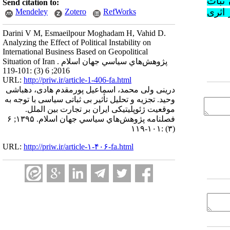
 ثبات
Send citation to:
نیز اثری
Mendeley
Zotero
RefWorks
Darini V M, Esmaeilpour Moghadam H, Vahid D.
Analyzing the Effect of Political Instability on
International Business Based on Geopolitical
Situation of Iran . پژوهش‌هاي سياسي جهان اسلام
2016; 6 (3) :101-119
URL:
http://priw.ir/article-1-406-fa.html
درینی ولی محمد، اسماعیل پورمقدم هادی، دهباشی
وحید. تجزیه و تحلیل تأثیر بی ثباتی سیاسی با توجه به
موقعیت ژئوپلیتیکی ایران بر تجارت بین الملل.
فصلنامه پژوهش‌هاي سياسي جهان اسلام. ۱۳۹۵; ۶
(۳) :۱۰۱-۱۱۹
URL:
http://priw.ir/article-۱-۴۰۶-fa.html