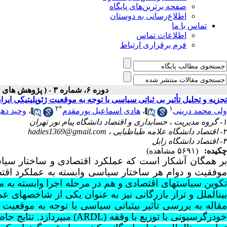
صفحه برترین‌های پایگاه
اطلاع‌رسانی به دوستان
تماس با ما
اطلاعات تماس
فرم برقراری ارتباط
دوره ۶، شماره ۳ - ( پژوهش های سیاسی جهان اسلام ۱۳۹۵ )
تجزیه و تحلیل تأثیر بی ثباتی سیاسی با توجه به موقعیت ژئوپلیتیکی ایرا
۲
*
۱
ولی محمد درینی
،
هادی اسماعیل پورمقدم
،
وحید ده
۱- گروه مدیریت ، حسابداری و اقتصاد دانشگاه پیام نور تهران
۲- اقتصاد دانشگاه علامه طباطبایی ،
hadies1369@gmail.com
۳- اقتصاد دانشگاه زابل
چکیده:
(۵۶۹۱ مشاهده)
بر همگان آشکار است که عملکرد اقتصادی و ساختار سیاسی
موفقیت و دوام هر ساختار سیاسی وابسته به عملکرد اقتصا
تکوین سیاست­های اقتصادی و هم در مرحله اجرا وابسته به
بین­الملل و تراز بازرگانی نیز به عنوان یکی از شاخص­های 
مقاله به بررسی تأثیر بی­ثباتی سیاسی با توجه به موقعیت 
خودرگرسیونی با توزیع با وقفه (
ARDL
) می­پردازد. نتایج 