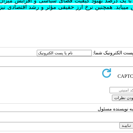
 که با یک درصد بهبود کیفیت فضای سیاسی و افزایش میزان
در تجارت بین­الملل 11 درصد افزایش می­یابد. هم­چنین نرخ ارز حقیقی مؤثر و رشد اقتصادی 
ا پست الکترونیک شما:
به نویسنده مسئول