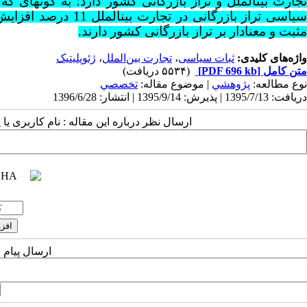
تجارت بین­الملل و تراز بازرگانی کشور دارد؛ به گونه­ای
سیاسی تراز بازرگانی 
مثبت و معنادار بر تراز بازرگانی کشور دارند.
واژه‌های کلیدی:
ثبات سیاسی
،
تجارت بین‌الملل
،
ژئوپلیتیک
متن کامل
[PDF 696 kb]
(۵۵۳۴ دریافت)
نوع مطالعه:
پژوهشي
| موضوع مقاله:
تخصصي
دریافت: 1395/7/13 | پذیرش: 1395/9/14 | انتشار: 1396/6/28
ارسال نظر درباره این مقاله : نام کاربری ی
ارسال پیام 