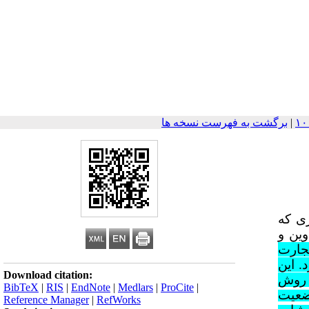
|
برگشت به فهرست نسخه ها
ری که
وین و
تجارت
. این
Download citation:
ز روش
BibTeX
|
RIS
|
EndNote
|
Medlars
|
ProCite
|
وضعیت
Reference Manager
|
RefWorks