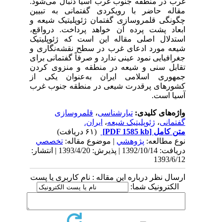
غرب در منطقه جنوب غرب آسیا دنبال می‌شود.
مقاله حاضر با رویکردی گفتمانی به تبیین
چگونگی قلمروسازی گفتمان ژئوپلیتیک شیعه و
ابعاد پشت پرده آن خواهد پرداخت. درواقع،
استدلال اصلی مقاله این است که ژئوپلیتیک
شیعه مورد ادعای غرب در سطح نقشه‌نگاری و
جغرافیایی نمود عینی ندارد و صرفاً گفتمانی برای
تقابل سنی و شیعه در منطقه و منزوی کردن
جمهوری اسلامی ایران به‌عنوان یکی از
کشورهای پرقدرت شیعی در منطقه جنوب غرب
آسیا است.
واژه‌های کلیدی:
تبارشناسی
،
قلمروسازی
گفتمانی
،
ژئوپلیتیک شیعه
،
ایران.
متن کامل
[PDF 1585 kb]
(۶۱ دریافت)
نوع مطالعه:
پژوهشي
| موضوع مقاله:
تخصصي
دریافت: 1392/10/14 | پذیرش: 1393/4/20 | انتشار:
1393/6/12
ارسال نظر درباره این مقاله : نام کاربری یا پست
الکترونیک شما: