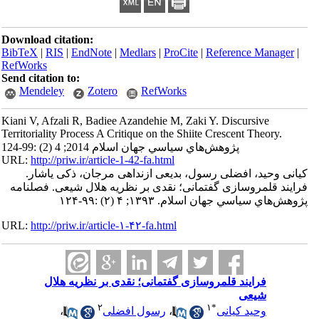
Download citation:
BibTeX
|
RIS
|
EndNote
|
Medlars
|
ProCite
|
Reference Manager
|
RefWorks
Send citation to:
Mendeley
Zotero
RefWorks
Kiani V, Afzali R, Badiee Azandehie M, Zaki Y. Discursive
Territoriality Process A Critique on the Shiite Crescent Theory.
پژوهش‌هاي سياسي جهان اسلام 2014; 4 (2) :99-124
URL:
http://priw.ir/article-1-42-fa.html
کیانی وحید، افضلی رسول، بدیعی ازنداهی مرجان، ذکی یاشار.
فرایند قلمروسازی گفتمانی؛ نقدی بر نظریه هلال شیعی. فصلنامه
پژوهش‌هاي سياسي جهان اسلام. ۱۳۹۳; ۴ (۲) :۹۹-۱۲۴
URL:
http://priw.ir/article-۱-۴۲-fa.html
فرایند قلمروسازی گفتمانی؛ نقدی بر نظریه هلال
شیعی
۲
۱
*
وحید کیانی
،
رسول افضلی
،