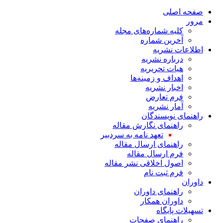
صفحه اصلی
مرور
کلیه شماره‌های مجله
آخرین شماره
اطلاعات نشریه
درباره نشریه
هیات تحریریه
اهداف و زمینه‌ها
اخبار نشریه
فرم تعارض
آمار نشریه
راهنمای نویسندگان
راهنمای نگارش مقاله
تعهد نامه به سردبیر
راهنمای ارسال مقاله
فرم ارسال مقاله
اصول اخلاقی نشر مقاله
فرم ثبت نام
داوران
راهنمای داوران
داوران همکار
تسهیلات پایگاه
راهنمای صفحات