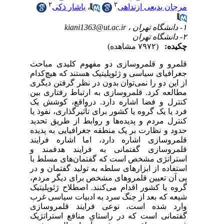
۲
۲
مرجان بدیعی ازنداهی
،
یاشار ذکی
۱- دانشگاه تهران ،
kiani1363@ut.ac.ir
۲- دانشگاه تهران
چکیده:
(۷۹۷۲ مشاهده)
قلمرو و قلمروسازی دو مفهوم کلیدی مباحث
جغرافیای سیاسی و ژئوپلیتیک هستند که هیچ‌کدام
از این دو را نمی‌توان بدون در نظر گرفتن دیگری
مطالعه کرد. قلمروسازی به ارتباط رفتاری بین
کنترل و فضا اشاره دارد. درواقع، کوشش یک
فرد یا یک گروه یا کشور برای تأثیر‌گذاری، نفوذ یا
کنترل مردم و پدیده‌ها و روابط از طریق تحدید
حدود و نظارت بر یک منطقه جغرافیایی به پدیده
قلمروسازی اشاره دارد، اما اشاره فرایند
قلمروسازی گفتمانی به فرایند هدفمند و
استراتژی مشخص است که گفتمان‌های مسلط با
استفاده از ابزارهای سلطه به تولید گفتمان و در
پی آن تعیین قلمروهای مشخص برای دیگر مردم،
گروه یا کشور اقدام می‌کنند. اصطلاح ژئوپلیتیک
شیعه که بعد از جنگ سرد به ادبیات سیاسی غرب
وارد شده است، نوعی فرایند قلمروسازی
گفتمانی است که در راستای منافع استراتژیک