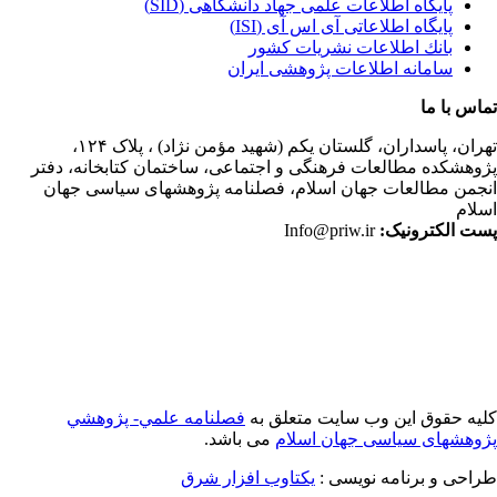
پایگاه اطلاعات علمی جهاد دانشگاهی (SID)
پایگاه اطلاعاتی آی اس آی (ISI)
بانك اطلاعات نشريات كشور
سامانه اطلاعات پژوهشی ایران
اس با ما
ران،
پاسداران، گلستان یکم (شهید مؤمن نژاد) ، پلاک ۱۲۴،
وهشکده مطالعات فرهنگی و اجتماعی، ساختمان کتابخانه، دفتر
جمن مطالعات جهان اسلام، فصلنامه پژوهشهای سیاسی جهان
لام
ت الکترونیک:
Info@priw.ir
یه حقوق این وب سایت متعلق به
فصلنامه علمي- پژوهشي
وهشهای سیاسی جهان اسلام
می باشد.
احی و برنامه نویسی :
یکتاوب افزار شرق