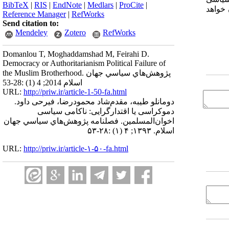
BibTeX
|
RIS
|
EndNote
|
Medlars
|
ProCite
|
خواهد
Reference Manager
|
RefWorks
Send citation to:
Mendeley
Zotero
RefWorks
Domanlou T, Moghaddamshad M, Feirahi D.
Democracy or Authoritarianism Political Failure of
the Muslim Brotherhood. پژوهش‌هاي سياسي جهان
اسلام 2014; 4 (1) :28-53
URL:
http://priw.ir/article-1-50-fa.html
دومانلو طیبه، مقدم‌شاد محمودرضا، فیرحی داود.
دموکراسی یا اقتدارگرایی: ناکامی سیاسی
اخوان‌المسلمین. فصلنامه پژوهش‌هاي سياسي جهان
اسلام. ۱۳۹۳; ۴ (۱) :۲۸-۵۳
URL:
http://priw.ir/article-۱-۵۰-fa.html