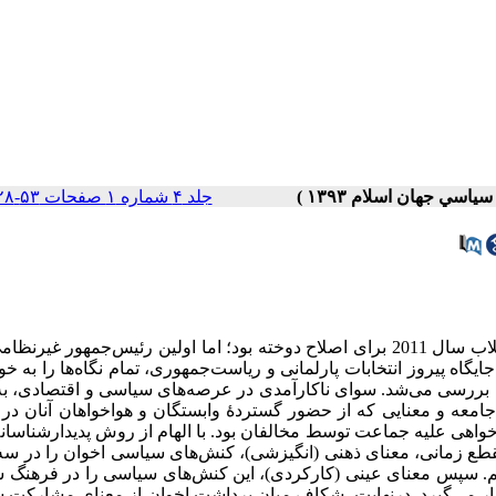
جلد ۴ شماره ۱ صفحات ۵۳-۲۸
جامعۀ استبدادزدۀ مصر، پس از سال‌ها، چشم امید به دستاوردهای انقلاب سال 2011 برای اصلاح دوخته بود؛ اما اولین رئیس‌جمهو
گاه پیروز انتخابات پارلمانی و ریاست‌جمهوری، تمام نگاه‌ها را به خ
 بررسی می‌شد. سوای ناکارآمدی در عرصه‌های سیاسی و اقتصادی، به‌
 جامعه و معنایی که از حضور گستردۀ وابستگان و هواخواهان آنان د
هی علیه جماعت توسط مخالفان بود. با الهام از روش‌ پدیدارشناسانۀ
مقطع زمانی، معنای ذهنی (انگیزشی)، کنش‌های سیاسی اخوان را در 
یم. سپس معنای عینی (کارکردی)، این کنش‌های سیاسی را در فرهنگ 
ار می‌گیرد. درنهایت، شکاف میان برداشت اخوان از معنای مشارکت 