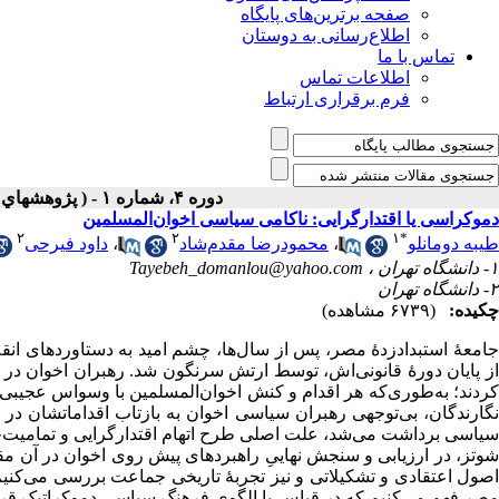
صفحه برترین‌های پایگاه
اطلاع‌رسانی به دوستان
تماس با ما
اطلاعات تماس
فرم برقراری ارتباط
دوره ۴، شماره ۱ - ( پژوهشهاي سياسي جهان اسلام ۱۳۹۳ )
دموکراسی یا اقتدارگرایی: ناکامی سیاسی اخوان‌المسلمین
۲
۲
۱
*
طیبه دومانلو
،
محمودرضا مقدم‌شاد
،
داود فیرحی
۱- دانشگاه تهران ،
Tayebeh_domanlou@yahoo.com
۲- دانشگاه تهران
چکیده:
(۶۷۳۹ مشاهده)
از پایان دورۀ قانونی‌اش، توسط ارتش سرنگون شد. رهبران اخوان در جای
کردند؛ به‌طوری‌که هر اقدام و کنش اخوان‌المسلمین با وسواس عجیبی
نگارندگان، بی‌توجهی رهبران سیاسی اخوان به بازتاب اقداماتشان در
سیاسی برداشت می‌شد، علت اصلی طرح اتهام اقتدارگرایی و تمامیت‌خوا
شوتز، در ارزیابی و سنجش نهاییِ راهبردهای پیش روی اخوان در آن 
اصول اعتقادی و تشکیلاتی و نیز تجربۀ تاریخی جماعت بررسی می‌کن
مصر فهم می‌کنیم که در قیاس با الگوی فرهنگ سیاسی دموکراتیک قر