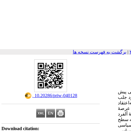
|
برگشت به فهرست نسخه ها
ر غیرنظامی پیش
‎ 10.20286/priw-040128
ود جلب
اعتقاد
ر عرصۀ
 آلفرد
سه سطح
سیاسی
Download citation:
سیاسی