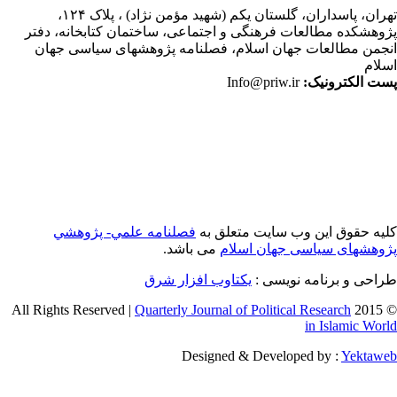
ران،
پاسداران، گلستان یکم (شهید مؤمن نژاد) ، پلاک ۱۲۴،
وهشکده مطالعات فرهنگی و اجتماعی، ساختمان کتابخانه، دفتر
جمن مطالعات جهان اسلام، فصلنامه پژوهشهای سیاسی جهان
لام
ت الکترونیک:
Info@priw.ir
یه حقوق این وب سایت متعلق به
فصلنامه علمي- پژوهشي
وهشهای سیاسی جهان اسلام
می باشد.
احی و برنامه نویسی :
یکتاوب افزار شرق
Quarterly Journal of Political Research
© 2015 
in Islamic Wor
Designed & Developed by :
Yektaw