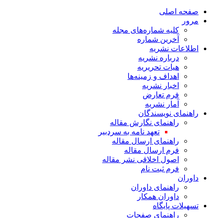
صفحه اصلی
مرور
کلیه شماره‌های مجله
آخرین شماره
اطلاعات نشریه
درباره نشریه
هیات تحریریه
اهداف و زمینه‌ها
اخبار نشریه
فرم تعارض
آمار نشریه
راهنمای نویسندگان
راهنمای نگارش مقاله
تعهد نامه به سردبیر
راهنمای ارسال مقاله
فرم ارسال مقاله
اصول اخلاقی نشر مقاله
فرم ثبت نام
داوران
راهنمای داوران
داوران همکار
تسهیلات پایگاه
راهنمای صفحات