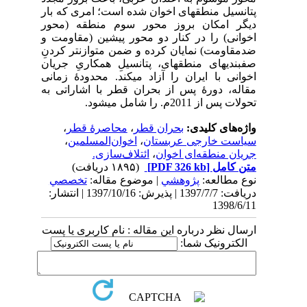
پتانسیل منطقه­ای اخوان شده است؛ امری که بار
دیگر امکان بروز محور سوم منطقه (محور
اخوانی) را در کنار دو محور پیشین (مقاومت و
ضدمقاومت) نمایان کرده و ضمن متوازن­تر کردنِ
صف­بندی­های منطقه­ای، پتانسیلِ همکاریِ جریان
اخوانی با ایران را آزاد می­کند. محدودۀ زمانی
مقاله، دورۀ پس از بحران قطر با اشاراتی به
تحولات پس از 2011م. را شامل می­شود.
واژه‌های کلیدی:
بحران قطر
،
محاصرۀ قطر
،
سیاست خارجی عربستان
،
اخوان‌المسلمین
،
جریان منطقه‌ای اخوان
،
ائتلاف‌سازی.
متن کامل
[PDF 326 kb]
(۱۸۹۵ دریافت)
نوع مطالعه:
پژوهشي
| موضوع مقاله:
تخصصي
دریافت: 1397/7/7 | پذیرش: 1397/10/16 | انتشار:
1398/6/11
ارسال نظر درباره این مقاله : نام کاربری یا پست
الکترونیک شما: