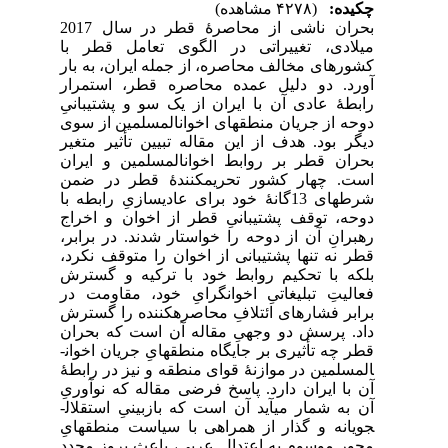
چکیده:
(۴۲۷۸ مشاهده)
بحران ناشی از محاصرۀ قطر در سال 2017
میلادی، تغییراتی در الگوی تعامل قطر با
کشورهای مخالف محاصره، از جمله ایران، به بار
آورد. دو دلیل عمده محاصره قطر، استمرار
رابطۀ عادی آن با ایران از یک سو و پشتیبانیِ
دوحه از جریان منطقه­ای اخوان­المسلمین از سوی
دیگر بود. هدف از این مقاله تبیین تأثیر متغیر
بحران قطر بر روابط اخوان­المسلمین و ایران
است. چهار کشور تحریم­کنندۀ قطر در ضمن
شرط­های 13گانۀ خود برای عادی­سازیِ رابطه با
دوحه، توقف پشتیبانیِ قطر از اخوان و اخراج
رهبرانِ آن از دوحه را خواستار شدند. در برابر،
قطر نه تنها پشتیبانی از اخوان را متوقف نکرد،
بلکه با تحکیم روابط خود با ترکیه و گسترش
فعالیتِ تبلیغاتیِ اخوان­گرایِ خود، مقاومت در
برابر فشارهای ائتلافِ محاصره­کننده را گسترش
داد. پرسش دو وجهیِ مقاله آن است که بحران
قطر چه تأثیری بر جایگاه منطقه­ایِ جریان اخوان­
المسلمین در موازنۀ قوای منطقه و نیز در رابطۀ
آن با ایران دارد. پاسخ فرضی مقاله که نوآوریِ
آن به شمار می­آید آن است که بازبینیِ استقلال­
جویانه و گذار از همراهی با سیاست منطقه­ایِ
محور موسوم به اعتدال عربی، باعث بروز مجدد