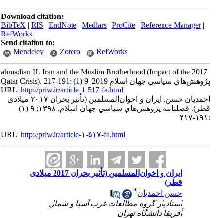
Download citation:
BibTeX
|
RIS
|
EndNote
|
Medlars
|
ProCite
|
Reference Manager
|
RefWorks
Send citation to:
Mendeley
Zotero
RefWorks
ahmadian H. Iran and the Muslim Brotherhood (Impact of the 2017
Qatar Crisis). پژوهش‌هاي سياسي جهان اسلام 2019; 9 (1) :191-217
URL:
http://priw.ir/article-1-517-fa.html
احمدیان حسن. ایران و اخوان‌المسلمین (تأثیر بحران ۲۰۱۷ میلادی
قطر). فصلنامه پژوهش‌هاي سياسي جهان اسلام. ۱۳۹۸; ۹ (۱)
:۱۹۱-۲۱۷
URL:
http://priw.ir/article-۱-۵۱۷-fa.html
ایران و اخوان‌المسلمین (تأثیر بحران 2017 میلادی
قطر)
*
حسن احمدیان
استادیار گروه مطالعات غرب آسیا و شمال
آفریقا دانشگاه تهران