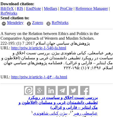
Download citation:
BibTeX
|
RIS
|
EndNote
|
Medlars
|
ProCite
|
Reference Manager
|
RefWorks
Send citation to:
Mendeley
Zotero
RefWorks
A Survey on the Relation between Ethics and Politics in the
Comparative Approach of Western and Muslim Scholars.
پژوهش‌هاي سياسي جهان اسلام 2017; 7 (1) :195-222
URL:
http://priw.ir/article-1-540-fa.html
رهبر عباسعلی، کیانی شاهوندی بیژن. بررسی نسبت اخلاق و
سیاست در رویکرد تطبیقی دانشمندان غربی و مسلمان (افلاطون و
مک اینتایر – فارابی و غزالی) . فصلنامه پژوهش‌هاي سياسي جهان
اسلام. ۱۳۹۶; ۷ (۱) :۱۹۵-۲۲۲
URL:
http://priw.ir/article-۱-۵۴۰-fa.html
بررسی نسبت اخلاق و سیاست در رویکرد
تطبیقی دانشمندان غربی و مسلمان (افلاطون و
مک اینتایر – فارابی و غزالی)
۱
۱
*
عباسعلی رهبر
،
بیژن کیانی شاهوندی