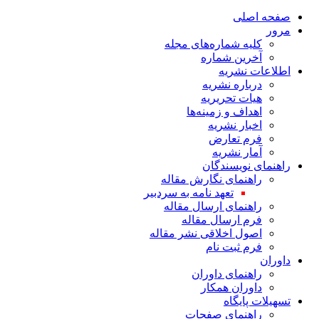
صفحه اصلی
مرور
کلیه شماره‌های مجله
آخرین شماره
اطلاعات نشریه
درباره نشریه
هیات تحریریه
اهداف و زمینه‌ها
اخبار نشریه
فرم تعارض
آمار نشریه
راهنمای نویسندگان
راهنمای نگارش مقاله
تعهد نامه به سردبیر
راهنمای ارسال مقاله
فرم ارسال مقاله
اصول اخلاقی نشر مقاله
فرم ثبت نام
داوران
راهنمای داوران
داوران همکار
تسهیلات پایگاه
راهنمای صفحات