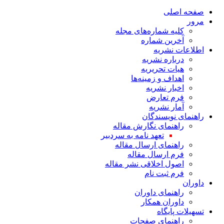
صفحه اصلی
مرور
کلیه شماره‌های مجله
آخرین شماره
اطلاعات نشریه
درباره نشریه
هیات تحریریه
اهداف و زمینه‌ها
اخبار نشریه
فرم تعارض
آمار نشریه
راهنمای نویسندگان
راهنمای نگارش مقاله
تعهد نامه به سردبیر
راهنمای ارسال مقاله
فرم ارسال مقاله
اصول اخلاقی نشر مقاله
فرم ثبت نام
داوران
راهنمای داوران
داوران همکار
تسهیلات پایگاه
راهنمای صفحات