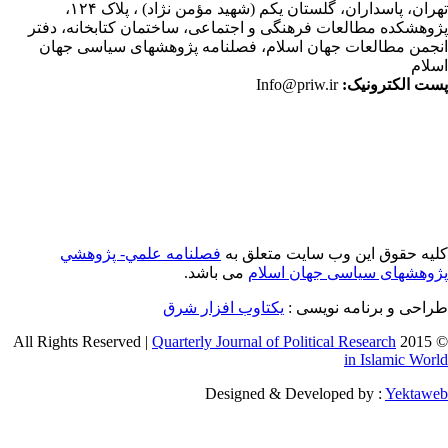
ران،
پاسداران، گلستان یکم (شهید مؤمن نژاد) ، پلاک ۱۲۴،
وهشکده مطالعات فرهنگی و اجتماعی، ساختمان کتابخانه، دفتر
جمن مطالعات جهان اسلام، فصلنامه پژوهشهای سیاسی جهان
لام
ت الکترونیک:
Info@priw.ir
یه حقوق این وب سایت متعلق به
فصلنامه علمي- پژوهشي
وهشهای سیاسی جهان اسلام
می باشد.
احی و برنامه نویسی :
یکتاوب افزار شرق
Quarterly Journal of Political Research
© 2015 
in Islamic Wor
Designed & Developed by :
Yektaw