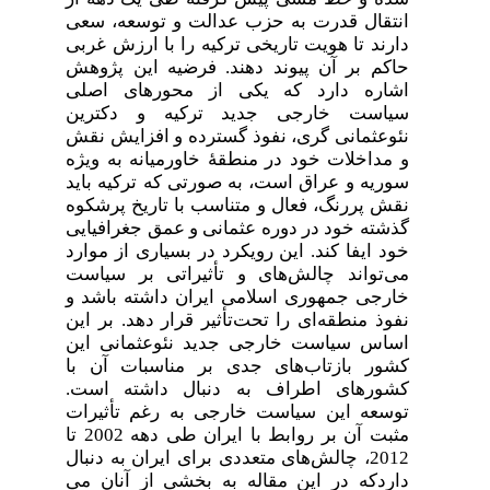
انتقال قدرت به حزب عدالت و توسعه، سعی
دارند تا هویت تاریخی ترکیه را با ارزش غربی
حاکم بر آن پیوند دهند. فرضیه این پژوهش
اشاره دارد که یکی از محورهای اصلی
سیاست خارجی جدید ترکیه و دکترین
نئوعثمانی گری، نفوذ گسترده و افزایش نقش
و مداخلات خود در منطقۀ خاورمیانه به ویژه
سوریه و عراق است، به صورتی که ‌ترکیه باید
نقش پررنگ، فعال و متناسب با تاریخ پرشکوه
گذشته خود در دوره عثمانی و عمق جغرافیایی
خود ایفا کند. این رویکرد در بسیاری از موارد
می
تواند چالش‌های و تأثیراتی بر سیاست
خارجی جمهوری اسلامی ایران داشته باشد و
نفوذ منطقه‌ای را تحت‌تأثیر قرار دهد. بر این
اساس سیاست خارجی جدید نئوعثمانی این
کشور بازتاب‌های جدی بر مناسبات آن با
کشورهای اطراف به دنبال داشته است.
توسعه این سیاست خارجی به رغم تأثیرات
مثبت آن بر روابط با ایران طی دهه 2002 تا
2012، چالش‌های متعددی برای ایران به دنبال
داردکه در این مقاله به بخشی از آنان می