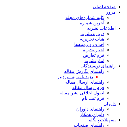
صفحه اصلی
مرور
کلیه شماره‌های مجله
آخرین شماره
اطلاعات نشریه
درباره نشریه
هیات تحریریه
اهداف و زمینه‌ها
اخبار نشریه
فرم تعارض
آمار نشریه
راهنمای نویسندگان
راهنمای نگارش مقاله
تعهد نامه به سردبیر
راهنمای ارسال مقاله
فرم ارسال مقاله
اصول اخلاقی نشر مقاله
فرم ثبت نام
داوران
راهنمای داوران
داوران همکار
تسهیلات پایگاه
راهنمای صفحات