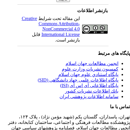
بازنشر اطلاعات
این مقاله تحت شرایط
Creative
Commons Attribution-
NonCommercial 4.0
International License
قابل
بازنشر است.
یگاه های مرتبط
انجمن مطالعات جهان اسلام
کمسیون نشریات وزارت علوم
پايگاه استنادي علوم جهان اسلام
پایگاه اطلاعات علمی جهاد دانشگاهی (SID)
پایگاه اطلاعاتی آی اس آی (ISI)
بانك اطلاعات نشريات كشور
سامانه اطلاعات پژوهشی ایران
اس با ما
ران،
پاسداران، گلستان یکم (شهید مؤمن نژاد) ، پلاک ۱۲۴،
وهشکده مطالعات فرهنگی و اجتماعی، ساختمان کتابخانه، دفتر
جمن مطالعات جهان اسلام، فصلنامه پژوهشهای سیاسی جهان