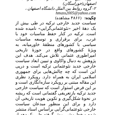
اصفهان(خوراسگان)
۲- گروه روابط بین الملل دانشگاه اصفهان ،
hmass2005@yahoo.com
چکیده:
(۴۸۶۶ مشاهده)
سیاست جدید خارجی ترکیه در طی بیش از
یک دهۀ اخیر
«نئوعثمانی‌گرایی» نامیده شده
است. ترکیه در کنار حفظ مناسبات خود با
غرب، برای برقراری و توسعه مناسبات
سیاسی با کشورهای منطقۀ خاورمیانه، به
ویژۀ کشورهای واقع در حوزۀ تاریخی
امپراطوری عثمانی تلاش می‌کند. هدف این
پژوهش به دنبال واکاوی و تبیین ابعاد سیاست
خارجی جدید نئوعثمانی ترکیه است و درپی
این است که چه چالش‌هایی برای جمهوری
اسلامی ایران به همراه دارد. رویکرد نظری
این مقاله مبتنی بر رویکرد سازه‌انگاری است و
بر این فرض استوار است که سیاست خارجی
جدید ترکیه بازتعریفی گفتمانی است که ریشه
در نحوۀ شکل‌گیری و تکوین هویت تاریخی آن
دارد و برای این منظور مبدعان سیاست
خارجی نئوعثمانی‌گرایی براساس اسناد منتشر
شده و خط مشی پیش گرفته طی یک دهه از