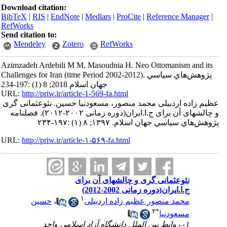
Download citation:
BibTeX
|
RIS
|
EndNote
|
Medlars
|
ProCite
|
Reference Manager
|
RefWorks
Send citation to:
Mendeley
Zotero
RefWorks
Azimzadeh Ardebili M M, Masoudnia H. Neo Ottomanism and its
Challenges for Iran (time Period 2002-2012). پژوهش‌هاي سياسي
جهان اسلام 2018; 8 (1) :197-234
URL:
http://priw.ir/article-1-569-fa.html
عظیم زاده اردبیلی محمد منصور، مسعودنیا حسین. نئوعثمانی گری
و چالشهای آن برای ج.ا.ایران(دوره زمانی ۲۰۰۲-۲۰۱۲). فصلنامه
پژوهش‌هاي سياسي جهان اسلام. ۱۳۹۷; ۸ (۱) :۱۹۷-۲۳۴
URL:
http://priw.ir/article-۱-۵۶۹-fa.html
نئوعثمانی گری و چالشهای آن برای
ج.ا.ایران(دوره زمانی 2002-2012)
۱
محمد منصور عظیم زاده اردبیلی
،
حسین
۲
*
مسعودنیا
۱- روابط بین الملل دانشگاه آزاد اسلامی واحد