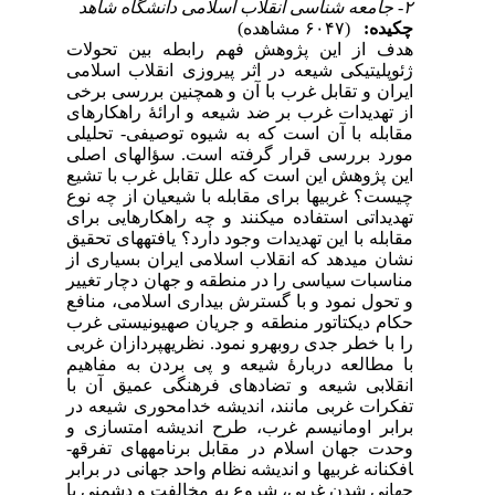
۲- جامعه شناسی انقلاب اسلامی دانشگاه شاهد
چکیده:
(۶۰۴۷ مشاهده)
هدف از این پژوهش فهم رابطه بین تحولات
ژئوپلیتیکی شیعه در اثر پیروزی انقلاب اسلامی
ایران و تقابل غرب با آن و همچنین بررسی برخی
از تهدیدات غرب بر ضد شیعه و ارائۀ راهکارهای
مقابله با آن است که به شیوه توصیفی- تحلیلی
مورد بررسی قرار گرفته است. سؤال­های اصلی
این پژوهش این است که علل تقابل غرب با تشیع
چیست؟ غربی­ها برای مقابله با شیعیان از چه نوع
تهدیداتی استفاده می­کنند و چه راهکارهایی برای
مقابله با این تهدیدات وجود دارد؟ یافته­های تحقیق
نشان می­دهد که انقلاب اسلامی ایران بسیاری از
مناسبات سیاسی را در منطقه و جهان دچار تغییر
و تحول نمود و با گسترش بیداری اسلامی، منافع
حکام دیکتاتور منطقه و جریان صهیونیستی غرب
را با خطر جدی روبه­رو نمود. نظریه­پردازان غربی
با مطالعه دربارۀ شیعه و پی بردن به مفاهیم
انقلابی شیعه و تضادهای فرهنگی عمیق آن با
تفکرات غربی مانند، اندیشه خدامحوری شیعه در
برابر اومانیسم غرب، طرح اندیشه امت­سازی و
وحدت جهان اسلام در مقابل برنامه­های تفرقه­
افکنانه غربی­ها و اندیشه نظام واحد جهانی در برابر
جهانی شدن غربی، شروع به مخالفت و دشمنی با