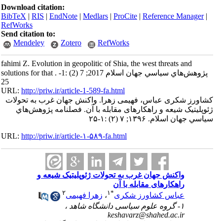
Download citation:
BibTeX
|
RIS
|
EndNote
|
Medlars
|
ProCite
|
Reference Manager
|
RefWorks
Send citation to:
Mendeley
Zotero
RefWorks
fahimi Z. Evolution in geopolitic of Shia, the west threats and
solutions for that . پژوهش‌هاي سياسي جهان اسلام 2017; 7 (2) :1-
25
URL:
http://priw.ir/article-1-589-fa.html
کشاورز شکری عباس، فهیمی زهرا. واکنش جهان غرب به تحولات
ژئوپلیتیک شیعه و راهکارهای مقابله با آن. فصلنامه پژوهش‌هاي
سياسي جهان اسلام. ۱۳۹۶; ۷ (۲) :۱-۲۵
URL:
http://priw.ir/article-۱-۵۸۹-fa.html
واکنش جهان غرب به تحولات ژئوپلیتیک شیعه و
راهکارهای مقابله با آن
۲
۱
*
عباس کشاورز شکری
،
زهرا فهیمی
۱- گروه علوم سیاسی دانشگاه شاهد ،
keshavarz@shahed.ac.ir