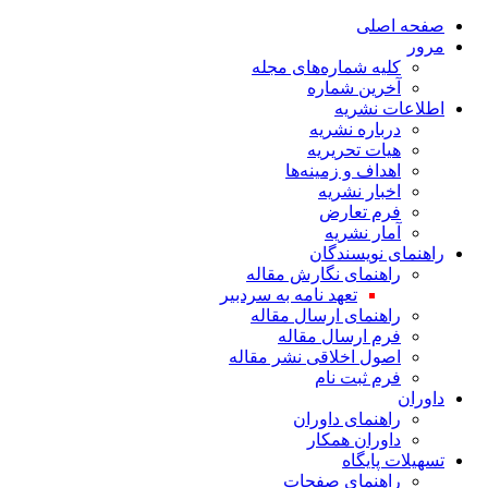
صفحه اصلی
مرور
کلیه شماره‌های مجله
آخرین شماره
اطلاعات نشریه
درباره نشریه
هیات تحریریه
اهداف و زمینه‌ها
اخبار نشریه
فرم تعارض
آمار نشریه
راهنمای نویسندگان
راهنمای نگارش مقاله
تعهد نامه به سردبیر
راهنمای ارسال مقاله
فرم ارسال مقاله
اصول اخلاقی نشر مقاله
فرم ثبت نام
داوران
راهنمای داوران
داوران همکار
تسهیلات پایگاه
راهنمای صفحات