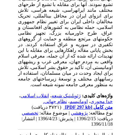
تشیع نمودند. آنها برای مقابله با تشیع از طرح­های
مختلف مانند ایران­هراسی، شیعه هراسی، تلاش
برای انزوای ایران در محافل بین­المللی، تحریک
مخالفان داخلی ایران برای تغییر نظام جمهوری
اسلامی، حمله نظامی به کشورهای افغانستان و
عراق، طرح خاورمیانه بزرگ، تجهیز نظامی
حکومت­های مرتجع منطقه و حمایت از گروه­های
تکفیری در سوریه و عراق استفاده کردند. در
بخش پایانی مقاله راهکارهایی برای مقابله با این
تهدیدات ارائه شده که از آن جمله، معرفی اسلام
واقعی به مردم جهان، معرفی غرب و ریشه­های
اومانیستی آن، تأکید بر حقوق بشر اسلامی، تلاش
برای ایجاد وحدت در میان مسلمانان، استفاده ار
رسانه­های مختلف و توسعۀ زیرساخت­های جامعه
به منظور معرفی جامعه نمونه شیعه است.
واژه‌های کلیدی:
ژئوپلیتیک شیعه
،
انقلاب اسلامی
،
خدا محوری
،
اومانیسم
،
نظام جهانی.
متن کامل
[PDF 297 kb]
(۳۷۲۱ دریافت)
نوع مطالعه:
پژوهشي
| موضوع مقاله:
تخصصي
دریافت: 1396/2/15 | پذیرش: 1396/4/23 | انتشار:
1396/11/18
ارسال نظر درباره این مقاله : نام کاربری یا پست