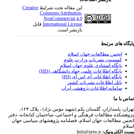
این مقاله تحت شرایط
Creative
Commons Attribution-
NonCommercial 4.0
International License
قابل
بازنشر است.
یگاه های مرتبط
انجمن مطالعات جهان اسلام
کمسیون نشریات وزارت علوم
پايگاه استنادي علوم جهان اسلام
پایگاه اطلاعات علمی جهاد دانشگاهی (SID)
پایگاه اطلاعاتی آی اس آی (ISI)
بانك اطلاعات نشريات كشور
سامانه اطلاعات پژوهشی ایران
اس با ما
ران،
پاسداران، گلستان یکم (شهید مؤمن نژاد) ، پلاک ۱۲۴،
وهشکده مطالعات فرهنگی و اجتماعی، ساختمان کتابخانه، دفتر
جمن مطالعات جهان اسلام، فصلنامه پژوهشهای سیاسی جهان
لام
ت الکترونیک:
Info@priw.ir