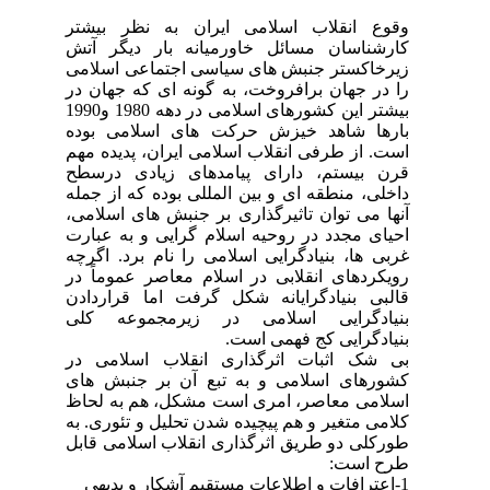
وقوع انقلاب اسلامی ایران به نظر بیشتر
کارشناسان مسائل خاورمیانه بار دیگر آتش
زیرخاکستر جنبش های سیاسی اجتماعی اسلامی
را در جهان برافروخت، به گونه ای که جهان در
بیشتر این کشورهای اسلامی در دهه 1980 و1990
بارها شاهد خیزش حرکت های اسلامی بوده
است. از طرفی انقلاب اسلامی ایران، پدیده مهم
قرن بیستم، دارای پیامدهای زیادی درسطح
داخلی، منطقه ای و بین المللی بوده که از جمله
آنها می توان تاثیرگذاری بر جنبش های اسلامی،
احیای مجدد در روحیه اسلام گرایی و به عبارت
غربی ها، بنیادگرایی اسلامی را نام برد. اگرچه
رویکردهای انقلابی در اسلام معاصر عموماً در
قالبی بنیادگرایانه شکل گرفت اما قراردادن
بنیادگرایی اسلامی در زیرمجموعه کلی
بنیادگرایی کج فهمی است.
بی شک اثبات اثرگذاری انقلاب اسلامی در
کشورهای اسلامی و به تبع آن بر جنبش های
اسلامی معاصر، امری است مشکل، هم به لحاظ
کلامی متغیر و هم پیچیده شدن تحلیل و تئوری. به
طورکلی دو طریق اثرگذاری انقلاب اسلامی قابل
طرح است:
1-اعترافات و اطلاعات مستقیم آشکار و بدیهی