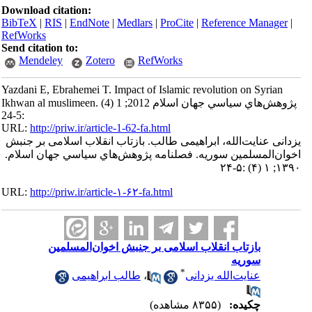
Download citation:
BibTeX
|
RIS
|
EndNote
|
Medlars
|
ProCite
|
Reference Manager
|
RefWorks
Send citation to:
Mendeley
Zotero
RefWorks
Yazdani E, Ebrahemei T. Impact of Islamic revolution on Syrian
Ikhwan al muslimeen. پژوهش‌هاي سياسي جهان اسلام 2012; 1 (4)
:5-24
URL:
http://priw.ir/article-1-62-fa.html
یزدانی عنایت‌الله، ابراهیمی طالب. بازتاب انقلاب اسلامی بر جنبش
اخوان‌المسلمین سوریه. فصلنامه پژوهش‌هاي سياسي جهان اسلام.
۱۳۹۰; ۱ (۴) :۵-۲۴
URL:
http://priw.ir/article-۱-۶۲-fa.html
بازتاب انقلاب اسلامی بر جنبش اخوان‌المسلمین
سوریه
*
عنایت‌الله یزدانی
،
طالب ابراهیمی
چکیده:
(۸۳۵۵ مشاهده)