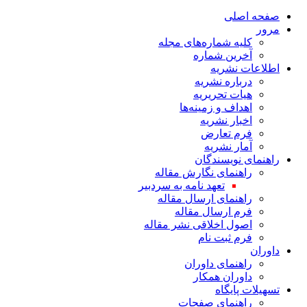
صفحه اصلی
مرور
کلیه شماره‌های مجله
آخرین شماره
اطلاعات نشریه
درباره نشریه
هیات تحریریه
اهداف و زمینه‌ها
اخبار نشریه
فرم تعارض
آمار نشریه
راهنمای نویسندگان
راهنمای نگارش مقاله
تعهد نامه به سردبیر
راهنمای ارسال مقاله
فرم ارسال مقاله
اصول اخلاقی نشر مقاله
فرم ثبت نام
داوران
راهنمای داوران
داوران همکار
تسهیلات پایگاه
راهنمای صفحات