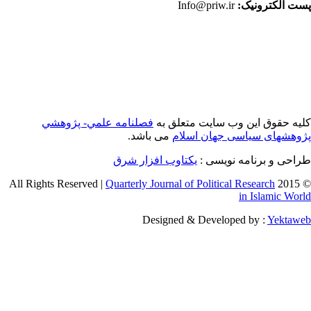
ت الکترونیک:
Info@priw.ir
یه حقوق این وب سایت متعلق به
فصلنامه علمي- پژوهشي
وهشهای سیاسی جهان اسلام
می باشد.
احی و برنامه نویسی :
یکتاوب افزار شرق
Quarterly Journal of Political Research
© 2015 
in Islamic Wor
Designed & Developed by :
Yektaw