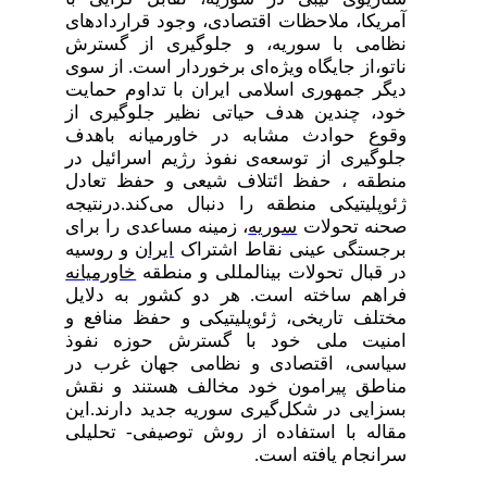
آمریکا، ملاحظات اقتصادی، وجود قراردادهای
نظامی با سوریه، و جلوگیری از گسترش
ناتو،از جایگاه ویژه‌ای برخوردار است. از سوی
دیگر جمهوری اسلامی ایران با تداوم حمایت
خود، چندین هدف حیاتی نظیر جلوگیری از
وقوع حوادث مشابه در خاورمیانه باهدف
جلوگیری از توسعه‌ی نفوذ رژیم اسرائیل در
منطقه ، حفظ ائتلاف شیعی و حفظ تعادل
ژئوپلیتیکی منطقه را دنبال می‌کند.درنتیجه
صحنه تحولات
سوریه
، زمینه مساعدی را برای
برجستگی عینی نقاط اشتراک
ایران
و روسیه
در قبال تحولات بین­المللی و منطقه
خاورمیانه
فراهم ساخته است. هر دو کشور به دلایل
مختلف تاریخی، ژئوپلیتیکی و حفظ منافع و
امنیت ملی خود با گسترش حوزه نفوذ
سیاسی، اقتصادی و نظامی جهان غرب در
مناطق پیرامون خود مخالف هستند و نقش
بسزایی در شکل‌گیری سوریه جدید دارند.این
مقاله با استفاده از روش توصیفی- تحلیلی
سرانجام یافته است.