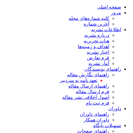
صفحه اصلی
مرور
کلیه شماره‌های مجله
آخرین شماره
اطلاعات نشریه
درباره نشریه
هیات تحریریه
اهداف و زمینه‌ها
اخبار نشریه
فرم تعارض
آمار نشریه
راهنمای نویسندگان
راهنمای نگارش مقاله
تعهد نامه به سردبیر
راهنمای ارسال مقاله
فرم ارسال مقاله
اصول اخلاقی نشر مقاله
فرم ثبت نام
داوران
راهنمای داوران
داوران همکار
تسهیلات پایگاه
راهنمای صفحات