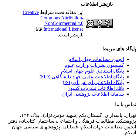
بازنشر اطلاعات
این مقاله تحت شرایط
Creative
Commons Attribution-
NonCommercial 4.0
International License
قابل
بازنشر است.
یگاه های مرتبط
انجمن مطالعات جهان اسلام
کمسیون نشریات وزارت علوم
پايگاه استنادي علوم جهان اسلام
پایگاه اطلاعات علمی جهاد دانشگاهی (SID)
پایگاه اطلاعاتی آی اس آی (ISI)
بانك اطلاعات نشريات كشور
سامانه اطلاعات پژوهشی ایران
اس با ما
ران،
پاسداران، گلستان یکم (شهید مؤمن نژاد) ، پلاک ۱۲۴،
وهشکده مطالعات فرهنگی و اجتماعی، ساختمان کتابخانه، دفتر
جمن مطالعات جهان اسلام، فصلنامه پژوهشهای سیاسی جهان
لام