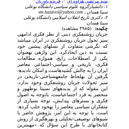
سید مرتضی هزاوه ای
،
فریده باوریان
۱- دانشیارگروه علوم سیاسی دانشگاه بوعلی
سینا همدان ،
sm.hazavei@yahoo.com
۲- دکتری تاریخ انقلاب اسلامی دانشگاه بوعلی
سینا همدان
چکیده:
(۳۹۸۵ مشاهده)
جریان روشنفکری دینی از نظر فکری ادامه­ی
سیر تحول جریان روشنفکری در ایران می­باشد
که نگرشی متفاوت از نسل­های پیشین خود
نسبت به دین ایجاد­کرد. این واژه­ی
به­عنوان
یکی از اصطلاحات رایج، همواره مطالعات
فکری، تاریخی و سیاسی-اجتماعی معاصر
ایران را به چالش کشیده­است و امکان نادیده­
گرفتن آن به­لحاظ جامعه­شناختی-تاریخی در
سیر تحولات جریان روشنفکری وجود ندارد.
این مقوله که
از پدیده
های نسبتا نوظهور و
منحصر به فرد اجتماعی­است، باتوجه به اصول
فکری و بسترهای پیدایش، توجه بسیاری از
متفکران سیاسی معاصر را به­خود جلب کرده­
است
.
با توجه به این امر، پژوهش حاضر با
شیوه­ای توصیفی-تحلیلی و بهره­گیری از روش
کتابخانه­ای با طرح این سؤال که
«مهمترین