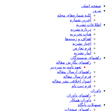
صفحه اصلی
مرور
کلیه شماره‌های مجله
آخرین شماره
اطلاعات نشریه
درباره نشریه
هیات تحریریه
اهداف و زمینه‌ها
اخبار نشریه
فرم تعارض
آمار نشریه
راهنمای نویسندگان
راهنمای نگارش مقاله
تعهد نامه به سردبیر
راهنمای ارسال مقاله
فرم ارسال مقاله
اصول اخلاقی نشر مقاله
فرم ثبت نام
داوران
راهنمای داوران
داوران همکار
تسهیلات پایگاه
راهنمای صفحات