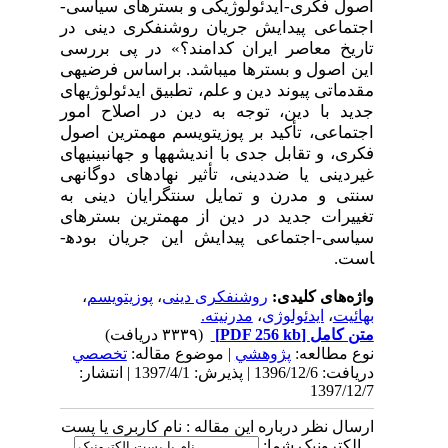
اصول
فکری-ایدئولوژیکی و
بسترهای
سیاسی-
اجتماعی پیدایش جریان روشنفکری دینی در
تاریخ معاصر ایران کدامند؟» در پی بررسی
این اصول و بسترها می­باشد. براساس فرضیه­ی
مقدماتی
پیوند دین و علم، تطبیق ایدئولوژی­های
جدید با دین، توجه به دین در اصلاح امور
اجتماعی،
تأکید بر
پوزیتویسم
مهمترین اصول
فکری، و
تقابل جدی با اندیشه­ها و جهان­بینی­های
غیردینی یا ضد­دینی، تأثیر نهاد­های دوگانه­ی
سنتی و مدرن و تمایل سنت­گرایان دینی به
تغییرات جدید در دین از مهمترین بسترهای
سیاسی-اجتماعی پیدایش این جریان بوده­
است.
واژه‌های کلیدی:
روشنفکری دینی
،
پوزیتویسم
،
بهائیت
،
ایدئولوژی
،
مدرنیته.
متن کامل
[PDF 256 kb]
(۳۳۳۹ دریافت)
نوع مطالعه:
پژوهشي
| موضوع مقاله:
تخصصي
دریافت: 1396/12/6 | پذیرش: 1397/4/1 | انتشار:
1397/12/7
ارسال نظر درباره این مقاله : نام کاربری یا پست
الکترونیک شما: