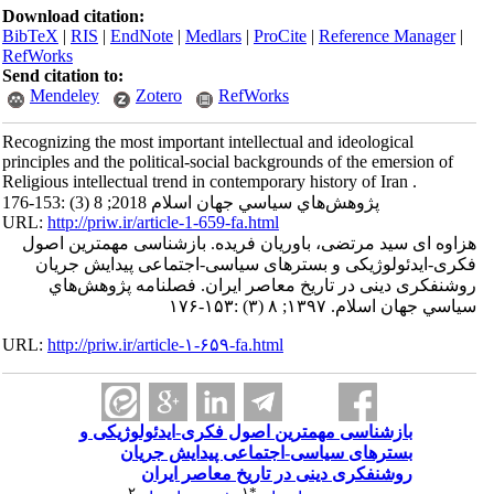
Download citation:
BibTeX
|
RIS
|
EndNote
|
Medlars
|
ProCite
|
Reference Manager
|
RefWorks
Send citation to:
Mendeley
Zotero
RefWorks
Recognizing the most important intellectual and ideological
principles and the political-social backgrounds of the emersion of
Religious intellectual trend in contemporary history of Iran .
پژوهش‌هاي سياسي جهان اسلام 2018; 8 (3) :153-176
URL:
http://priw.ir/article-1-659-fa.html
هزاوه ای سید مرتضی، باوریان فریده. بازشناسی مهمترین اصول
فکری-ایدئولوژیکی و بسترهای سیاسی-اجتماعی پیدایش جریان
روشنفکری دینی در تاریخ معاصر ایران. فصلنامه پژوهش‌هاي
سياسي جهان اسلام. ۱۳۹۷; ۸ (۳) :۱۵۳-۱۷۶
URL:
http://priw.ir/article-۱-۶۵۹-fa.html
بازشناسی مهمترین اصول فکری-ایدئولوژیکی و
بسترهای سیاسی-اجتماعی پیدایش جریان
روشنفکری دینی در تاریخ معاصر ایران
۲
۱
*