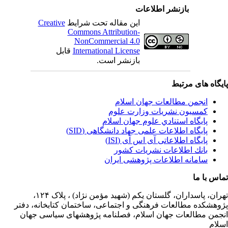
بازنشر اطلاعات
این مقاله تحت شرایط
Creative
Commons Attribution-
NonCommercial 4.0
International License
قابل
بازنشر است.
یگاه های مرتبط
انجمن مطالعات جهان اسلام
کمسیون نشریات وزارت علوم
پايگاه استنادي علوم جهان اسلام
پایگاه اطلاعات علمی جهاد دانشگاهی (SID)
پایگاه اطلاعاتی آی اس آی (ISI)
بانك اطلاعات نشريات كشور
سامانه اطلاعات پژوهشی ایران
اس با ما
ران،
پاسداران، گلستان یکم (شهید مؤمن نژاد) ، پلاک ۱۲۴،
وهشکده مطالعات فرهنگی و اجتماعی، ساختمان کتابخانه، دفتر
جمن مطالعات جهان اسلام، فصلنامه پژوهشهای سیاسی جهان
لام