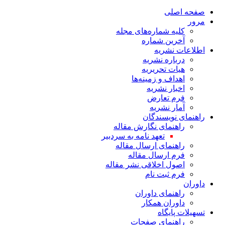
صفحه اصلی
مرور
کلیه شماره‌های مجله
آخرین شماره
اطلاعات نشریه
درباره نشریه
هیات تحریریه
اهداف و زمینه‌ها
اخبار نشریه
فرم تعارض
آمار نشریه
راهنمای نویسندگان
راهنمای نگارش مقاله
تعهد نامه به سردبیر
راهنمای ارسال مقاله
فرم ارسال مقاله
اصول اخلاقی نشر مقاله
فرم ثبت نام
داوران
راهنمای داوران
داوران همکار
تسهیلات پایگاه
راهنمای صفحات