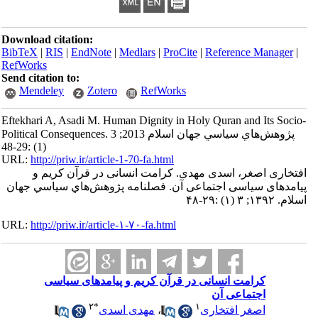
Download citation:
BibTeX
|
RIS
|
EndNote
|
Medlars
|
ProCite
|
Reference Manager
|
RefWorks
Send citation to:
Mendeley
Zotero
RefWorks
Eftekhari A, Asadi M. Human Dignity in Holy Quran and Its Socio-
Political Consequences. پژوهش‌هاي سياسي جهان اسلام 2013; 3
(1) :29-48
URL:
http://priw.ir/article-1-70-fa.html
افتخاری اصغر، اسدی مهدی. کرامت انسانی در قرآن کریم و
پیامدهای سیاسی اجتماعی آن. فصلنامه پژوهش‌هاي سياسي جهان
اسلام. ۱۳۹۲; ۳ (۱) :۲۹-۴۸
URL:
http://priw.ir/article-۱-۷۰-fa.html
کرامت انسانی در قرآن کریم و پیامدهای سیاسی
اجتماعی آن
۲
*
۱
اصغر افتخاری
،
مهدی اسدی