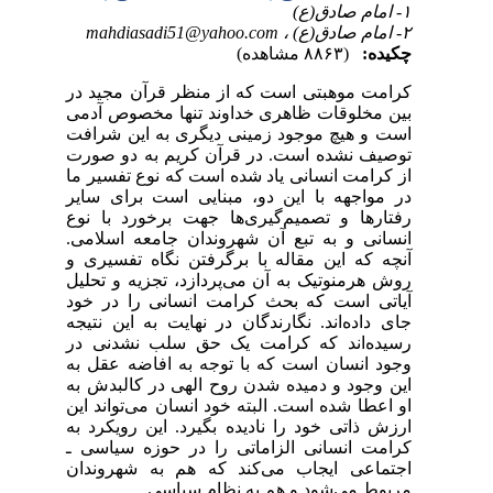
۱- امام صادق(ع)
۲- امام صادق(ع) ،
mahdiasadi51@yahoo.com
چکیده:
(۸۸۶۳ مشاهده)
کرامت موهبتی است که از منظر قرآن مجید در
بین مخلوقات ظاهری خداوند تنها مخصوص آدمی
است و هیچ موجود زمینی دیگری به این شرافت
توصیف نشده است. در قرآن کریم به دو صورت
از کرامت انسانی یاد شده است که نوع تفسیر ما
در مواجهه با این دو، مبنایی است برای سایر
رفتارها و تصمیم‌گیری‌ها جهت برخورد با نوع
انسانی و به تبع آن شهروندان جامعه اسلامی.
آنچه که این مقاله با برگرفتن نگاه تفسیری و
روش هرمنوتیک به آن می‌پردازد، تجزیه و تحلیل
آیاتی است که بحث کرامت انسانی را در خود
جای داده‌اند. نگارندگان در نهایت به این نتیجه
رسیده‌اند که کرامت یک حق سلب نشدنی در
وجود انسان است که با توجه به افاضه عقل به
این وجود و دمیده شدن روح الهی در کالبدش به
او اعطا شده است. البته خود انسان می‌تواند این
ارزش ذاتی خود را نادیده بگیرد. این رویکرد به
کرامت انسانی الزاماتی را در حوزه سیاسی ـ
اجتماعی ایجاب می‌کند که هم به شهروندان
مربوط می‌شود و هم به نظام سیاسی.