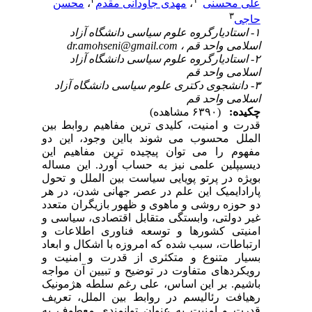
علی محسنی
،
مهدی جاودانی مقدم
،
محسن
۳
حاجی
۱- استادیارگروه علوم سیاسی دانشگاه آزاد
اسلامی واحد قم ،
dr.amohseni@gmail.com
۲- استادیارگروه علوم سیاسی دانشگاه آزاد
اسلامی واحد قم
۳- دانشجوی دکتری علوم سیاسی دانشگاه آزاد
اسلامی واحد قم
چکیده:
(۶۳۹۰ مشاهده)
قدرت و امنیت، کلیدی ترین مفاهیم روابط بین
الملل محسوب می شوند بااین وجود، این دو
مفهوم را می توان پیچیده ترین مفاهیم این
دیسیپلین علمی نیز به حساب آورد. این مساله
بویژه در پرتو پویایی سیاست بین الملل و تحول
پارادایمیک این علم در عصر جهانی شدن، در هر
دو حوزه روشی و ماهوی و ظهور بازیگران متعدد
غیر دولتی، وابستگی متقابل اقتصادی، سیاسی و
امنیتی کشورها و توسعه فناوری اطلاعات و
ارتباطات، سبب شده که امروزه با اشکال و ابعاد
بسیار متنوع و متکثری از قدرت و امنیت و
رویکردهای متفاوت در توضیح و تبیین آن مواجه
باشیم. بر این اساس، علی رغم سلطه هژمونیک
رهیافت رئالیسم در روابط بین الملل، تعریف
قدرت و امنیت به عنوان توانمندی معطوف به