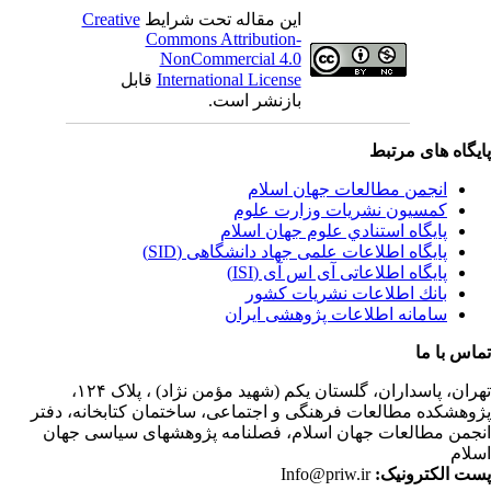
این مقاله تحت شرایط
Creative
Commons Attribution-
NonCommercial 4.0
International License
قابل
بازنشر است.
یگاه های مرتبط
انجمن مطالعات جهان اسلام
کمسیون نشریات وزارت علوم
پايگاه استنادي علوم جهان اسلام
پایگاه اطلاعات علمی جهاد دانشگاهی (SID)
پایگاه اطلاعاتی آی اس آی (ISI)
بانك اطلاعات نشريات كشور
سامانه اطلاعات پژوهشی ایران
اس با ما
ران،
پاسداران، گلستان یکم (شهید مؤمن نژاد) ، پلاک ۱۲۴،
وهشکده مطالعات فرهنگی و اجتماعی، ساختمان کتابخانه، دفتر
جمن مطالعات جهان اسلام، فصلنامه پژوهشهای سیاسی جهان
لام
ت الکترونیک:
Info@priw.ir