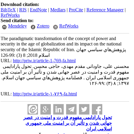
Download citation:
BibTeX
|
RIS
|
EndNote
|
Medlars
|
ProCite
|
Reference Manager
|
RefWorks
Send citation to:
Mendeley
Zotero
RefWorks
The paradigmatic transformation of the concept of power and
security in the age of globalization and its impact on the national
security of the Islamic Republic of Iran. پژوهش‌هاي سياسي جهان
اسلام 2018; 8 (3) :99-126
URL:
http://priw.ir/article-1-769-fa.html
محسنی علی، جاودانی مقدم مهدی، حاجی محسن. تحول پارادایمی
مفهوم قدرت و امنیت در عصر جهانی شدن و تأثیر آن بر امنیت ملی
جمهوری اسلامی ایران . فصلنامه پژوهش‌هاي سياسي جهان اسلام.
۱۳۹۷; ۸ (۳) :۹۹-۱۲۶
URL:
http://priw.ir/article-۱-۷۶۹-fa.html
تحول پارادایمی مفهوم قدرت و امنیت در عصر
جهانی شدن و تأثیر آن بر امنیت ملی جمهوری
اسلامی ایران
۲
۱
*