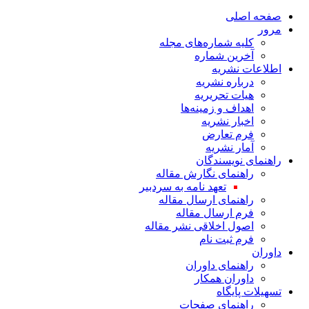
صفحه اصلی
مرور
کلیه شماره‌های مجله
آخرین شماره
اطلاعات نشریه
درباره نشریه
هیات تحریریه
اهداف و زمینه‌ها
اخبار نشریه
فرم تعارض
آمار نشریه
راهنمای نویسندگان
راهنمای نگارش مقاله
تعهد نامه به سردبیر
راهنمای ارسال مقاله
فرم ارسال مقاله
اصول اخلاقی نشر مقاله
فرم ثبت نام
داوران
راهنمای داوران
داوران همکار
تسهیلات پایگاه
راهنمای صفحات