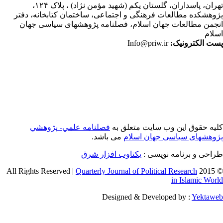
ران،
پاسداران، گلستان یکم (شهید مؤمن نژاد) ، پلاک ۱۲۴،
وهشکده مطالعات فرهنگی و اجتماعی، ساختمان کتابخانه، دفتر
جمن مطالعات جهان اسلام، فصلنامه پژوهشهای سیاسی جهان
لام
ت الکترونیک:
Info@priw.ir
یه حقوق این وب سایت متعلق به
فصلنامه علمي- پژوهشي
وهشهای سیاسی جهان اسلام
می باشد.
احی و برنامه نویسی :
یکتاوب افزار شرق
Quarterly Journal of Political Research
© 2015 
in Islamic Wor
Designed & Developed by :
Yektaw