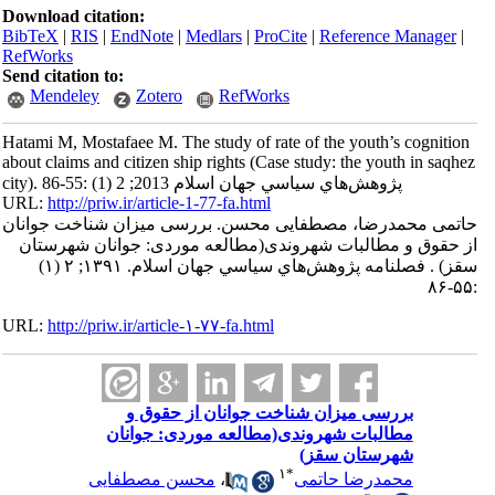
Download citation:
BibTeX
|
RIS
|
EndNote
|
Medlars
|
ProCite
|
Reference Manager
|
RefWorks
Send citation to:
Mendeley
Zotero
RefWorks
Hatami M, Mostafaee M. The study of rate of the youth’s cognition
about claims and citizen ship rights (Case study: the youth in saqhez
city). پژوهش‌هاي سياسي جهان اسلام 2013; 2 (1) :55-86
URL:
http://priw.ir/article-1-77-fa.html
حاتمی محمدرضا، مصطفایی محسن. بررسی میزان شناخت جوانان
از حقوق و مطالبات شهروندی(مطالعه موردی: جوانان شهرستان
سقز) . فصلنامه پژوهش‌هاي سياسي جهان اسلام. ۱۳۹۱; ۲ (۱)
:۵۵-۸۶
URL:
http://priw.ir/article-۱-۷۷-fa.html
بررسی میزان شناخت جوانان از حقوق و
مطالبات شهروندی(مطالعه موردی: جوانان
شهرستان سقز)
۱
*
محمدرضا حاتمی
،
محسن مصطفایی