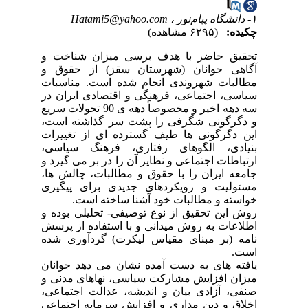
۱- دانشگاه پیام‌نور ،
Hatami5@yahoo.com
چکیده:
(۶۲۹۵ مشاهده)
تحقیق حاضر با هدف برسی میزان شناخت و
آگاهی جوانان (شهرستان سقز) از حقوق و
مطالبات شهروندی انجام شده است. مناسبات
سیاسی، اجتماعی، فرهنگی و اقتصادی ایران در
سه دهه اخیر و مخصوصاً دهه ی 90 تحولات سریع
و دگرگونی شگرفی را پشت سر گذاشته است،
این دگرگونی ها طیف گسترده ای از تغییرات
بنیادی، الگوهای رفتاری، فرهنگ سیاسی،
ارتباطات اجتماعی و نظایر آن را در بر می گیرد و
جامعه ایران را با حقوق و مطالبات، چالش ها،
مسئولیت و رویکردهای جدیدی برای پیگیری
خواسته و مطالبات خود آشنا ساخته است.
روش این تحقیق از نوع توصیفی- تحلیلی بوده و
اطلاعات به روش میدانی و با استفاده از پرسش
نامه (بر مبنای مقیاس لیکرت) گردآوری شده
است.
یافته های به دست آمده نشان می دهد جوانان
میزان افزایش مشارکت سیاسی، نهاهای مدنی و
صنفی، آزادی بیان و اندیشه، عدالت اجتماعی،
اخلاق و دین مداری و افزایش سرمایه اجتماعی