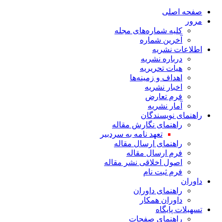
صفحه اصلی
مرور
کلیه شماره‌های مجله
آخرین شماره
اطلاعات نشریه
درباره نشریه
هیات تحریریه
اهداف و زمینه‌ها
اخبار نشریه
فرم تعارض
آمار نشریه
راهنمای نویسندگان
راهنمای نگارش مقاله
تعهد نامه به سردبیر
راهنمای ارسال مقاله
فرم ارسال مقاله
اصول اخلاقی نشر مقاله
فرم ثبت نام
داوران
راهنمای داوران
داوران همکار
تسهیلات پایگاه
راهنمای صفحات