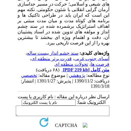
های شیعی و اسلامی؛ حرکت در مسیر جداسازی
آرمان گرایی انقلابی با شئون حکومتی. نکته مهم
این است که ایران باید در طراحی تاکتیک ها و
برنامه های کوتاه مدت و میان مدت مبتنی بر
اهداف استراتژیک برشمرده شده در سند چشم
انداز و مولفه های تدوین شده در اسناد پشتیبان
آن، دقت و اهتمام ویژه ای ببخشد تا بیشترین
بهره را از این فرصت تاریخی ببرد.
واژه‌های کلیدی:
سند چشم انداز بیست ساله
،
آسیای جنوب غربی
،
قدرت برتر منطقه ای
،
فرصت ها
،
تحولات منطقه ای
متن کامل
[PDF 219 kb]
(۶۸ دریافت)
نوع مطالعه:
پژوهشي
| موضوع مقاله:
تخصصي
دریافت: 1390/11/2 | پذیرش: 1391/1/27 | انتشار:
1391/3/18
ارسال نظر درباره این مقاله : نام کاربری یا پست
الکترونیک شما: