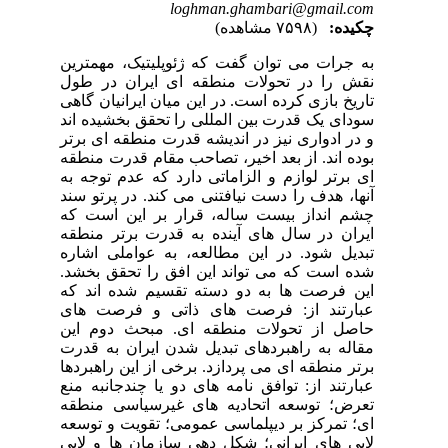
loghman.ghambari@gmail.com
چکیده:
(۷۵۹۸ مشاهده)
به جرات می توان گفت که ژئوپلیتیک، مهمترین
نقش را در تحولات منطقه ای ایران در طول
تاریخ بازی کرده است. در این میان ایرانیان گاهی
سودای یک قدرت بین المللی را تحقق بخشیده اند
و در ادواری نیز در اندیشه قدرت منطقه ای برتر
بوده اند. از بعد اخیر، تصاحب مقام قدرت منطقه
ای برتر لوازم و الزاماتی دارد که عدم توجه به
آنها، هدف را دست نیافتنی می کند. در پرتو سند
چشم انداز بیست ساله، قرار بر این است که
ایران در سال های آینده به قدرت برتر منطقه
تبدیل شود. در این مطالعه، به عواملی اشاره
شده است که می تواند این افق را تحقق بخشد.
این فرصت ها به دو دسته تقسیم شده اند که
عبارتند از: فرصت های ذاتی و فرصت های
حاصل از تحولات منطقه ای. مبحث دوم این
مقاله به راهبردهای تبدیل شدن ایران به قدرت
برتر منطقه ای می پردازد. برخی از این راهبردها
عبارتند از: توافق نامه های دو یا چندجانبه منع
تعرض؛ توسعه اتحادیه های غیرسیاسی منطقه
ای؛ تمرکز بر دیپلماسی عمومی؛ تقویت و توسعه
لابی های ایرانی؛ شکل دهی سازمان ها و لابی