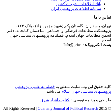
بانك اطلاعات نشريات كشور
سامانه اطلاعات پژوهشی ایران
اس با ما
ران،
پاسداران، گلستان یکم (شهید مؤمن نژاد) ، پلاک ۱۲۴،
وهشکده مطالعات فرهنگی و اجتماعی، ساختمان کتابخانه، دفتر
جمن مطالعات جهان اسلام، فصلنامه پژوهشهای سیاسی جهان
لام
ت الکترونیک:
Info@priw.ir
یه حقوق این وب سایت متعلق به
فصلنامه علمي- پژوهشي
وهشهای سیاسی جهان اسلام
می باشد.
احی و برنامه نویسی :
یکتاوب افزار شرق
Quarterly Journal of Political Research
© 2015 