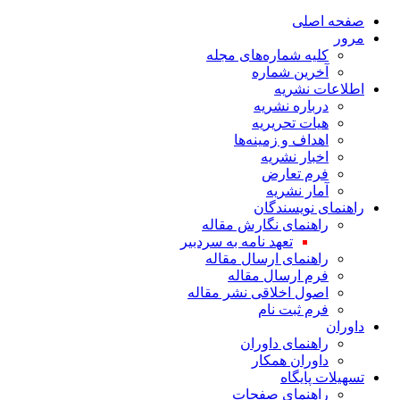
صفحه اصلی
مرور
کلیه شماره‌های مجله
آخرین شماره
اطلاعات نشریه
درباره نشریه
هیات تحریریه
اهداف و زمینه‌ها
اخبار نشریه
فرم تعارض
آمار نشریه
راهنمای نویسندگان
راهنمای نگارش مقاله
تعهد نامه به سردبیر
راهنمای ارسال مقاله
فرم ارسال مقاله
اصول اخلاقی نشر مقاله
فرم ثبت نام
داوران
راهنمای داوران
داوران همکار
تسهیلات پایگاه
راهنمای صفحات