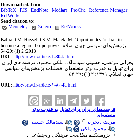
Download citation:
BibTeX
|
RIS
|
EndNote
|
Medlars
|
ProCite
|
Reference Manager
|
RefWorks
Send citation to:
Mendeley
Zotero
RefWorks
Bahrani M, Hosseini S M, Maleki M. Opportunities for Iran to
become a regional superpower. پژوهش‌هاي سياسي جهان اسلام
2013; 2 (1) :29-54
URL:
http://priw.ir/article-1-80-fa.html
بحرانی مرتضی، حسینی سیدمالک، ملکی محمود. فرصت‌های ایران
برای تبدیل به قدرت برتر منطقه‌ای. فصلنامه پژوهش‌هاي سياسي
جهان اسلام. ۱۳۹۱; ۲ (۱) :۲۹-۵۴
URL:
http://priw.ir/article-۱-۸۰-fa.html
فرصت‌های ایران برای تبدیل به قدرت برتر
منطقه‌ای
۱
*
مرتضی بحرانی
،
سیدمالک حسینی
،
محمود ملکی
۱- پژوهشکده مطالعات فرهنگی و اجتماعی ،