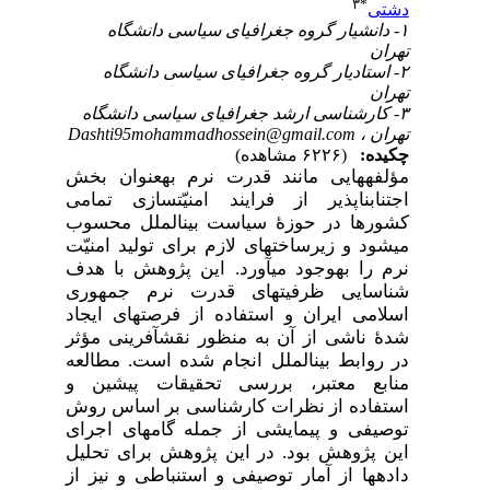
۳
*
دشتی
۱- دانشیار گروه جغرافیای سیاسی دانشگاه
تهران
۲- استادیار گروه جغرافیای سیاسی دانشگاه
تهران
۳- کارشناسی ارشد جغرافیای سیاسی دانشگاه
تهران ،
Dashti95mohammadhossein@gmail.com
چکیده:
(۶۲۲۶ مشاهده)
مؤلفه­هایی مانند قدرت نرم به­عنوان بخش
اجتناب­ناپذیر از فرایند امنیّت­سازی تمامی
کشورها در حوزۀ سیاست بین­الملل محسوب
می­شود و زیرساخت­های لازم برای تولید امنیّت
نرم را به­­وجود می­آورد. این پژوهش با هدف
شناسایی ظرفیت­های قدرت نرم جمهوری
اسلامی ایران و استفاده از فرصت­های ایجاد
شدۀ ناشی از آن به­ منظور نقش­آفرینی مؤثر
در روابط بین­الملل انجام شده است. مطالعه
منابع معتبر، بررسی تحقیقات پیشین و
استفاده از نظرات کارشناسی بر اساس روش
توصیفی و پیمایشی از جمله گام­های اجرای
این پژوهش بود. در این پژوهش برای تحلیل
داده­ها از آمار توصیفی و استنباطی و نیز از