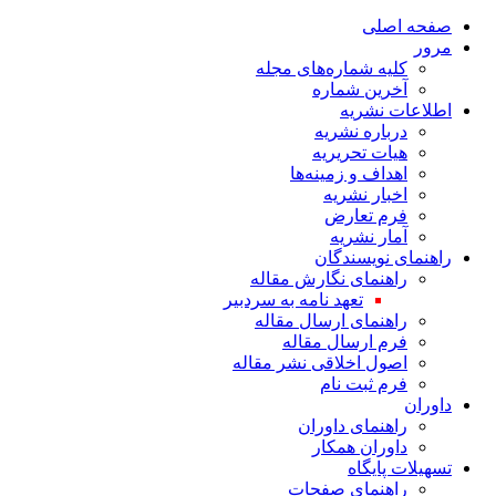
صفحه اصلی
مرور
کلیه شماره‌های مجله
آخرین شماره
اطلاعات نشریه
درباره نشریه
هیات تحریریه
اهداف و زمینه‌ها
اخبار نشریه
فرم تعارض
آمار نشریه
راهنمای نویسندگان
راهنمای نگارش مقاله
تعهد نامه به سردبیر
راهنمای ارسال مقاله
فرم ارسال مقاله
اصول اخلاقی نشر مقاله
فرم ثبت نام
داوران
راهنمای داوران
داوران همکار
تسهیلات پایگاه
راهنمای صفحات