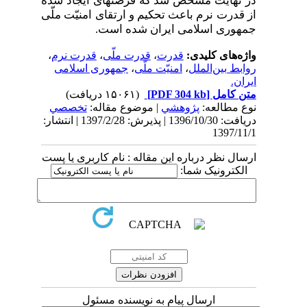
در نهایت مشخص شد که فرصت­های ایجاد شده
از قدرت نرم باعث تحکیم و ارتقای امنیّت ملّی
جمهوری اسلامی ایران شده است.
واژه‌های کلیدی:
قدرت
،
قدرت ملّی
،
قدرت نرم
،
روابط بین‌الملل
،
امنیّت ملّی
،
جمهوری اسلامی
ایران.
متن کامل
[PDF 304 kb]
(۱۵۰۶۱ دریافت)
نوع مطالعه:
پژوهشي
| موضوع مقاله:
تخصصي
دریافت: 1396/10/30 | پذیرش: 1397/2/28 | انتشار:
1397/11/1
ارسال نظر درباره این مقاله : نام کاربری یا پست
الکترونیک شما:
ارسال پیام به نویسنده مسئول