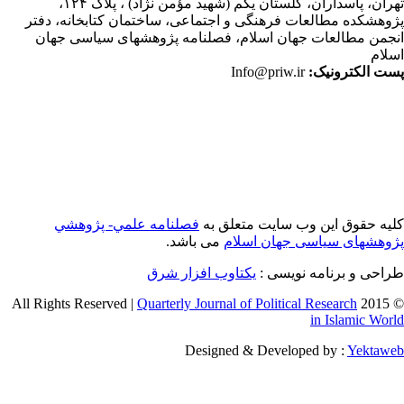
ران،
پاسداران، گلستان یکم (شهید مؤمن نژاد) ، پلاک ۱۲۴،
وهشکده مطالعات فرهنگی و اجتماعی، ساختمان کتابخانه، دفتر
جمن مطالعات جهان اسلام، فصلنامه پژوهشهای سیاسی جهان
لام
ت الکترونیک:
Info@priw.ir
یه حقوق این وب سایت متعلق به
فصلنامه علمي- پژوهشي
وهشهای سیاسی جهان اسلام
می باشد.
احی و برنامه نویسی :
یکتاوب افزار شرق
Quarterly Journal of Political Research
© 2015 
in Islamic Wor
Designed & Developed by :
Yektaw