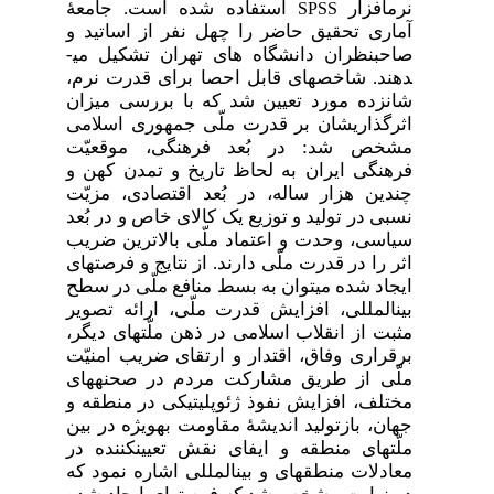
نرم­افزار
استفاده شده است. جامعۀ
SPSS
آماری تحقیق حاضر را چهل نفر از اساتید و
صاحب­نظران دانشگاه های تهران تشکیل می­
دهند. شاخص­های قابل احصا برای قدرت نرم،
شانزده مورد تعیین شد که با بررسی میزان
اثرگذاری­شان بر قدرت ملّی جمهوری اسلامی
مشخص شد: در بُعد فرهنگی، موقعیّت
فرهنگی ایران به لحاظ تاریخ و تمدن کهن و
چندین هزار ساله، در بُعد اقتصادی، مزیّت
نسبی در تولید و توزیع یک کالای خاص و در بُعد
سیاسی، وحدت و اعتماد ملّی بالاترین ضریب
اثر را در قدرت ملّی دارند. از نتایج و فرصت­های
ایجاد شده می­توان به بسط منافع ملّی در سطح
بین­المللی، افزایش قدرت ملّی، ارائه تصویر
مثبت از انقلاب اسلامی در ذهن ملّت­های دیگر،
برقراری وفاق، اقتدار و ارتقای ضریب امنیّت
ملّی از طریق مشارکت مردم در صحنه­های
مختلف، افزایش نفوذ ژئوپلیتیکی در منطقه و
جهان، بازتولید اندیشۀ مقاومت به­ویژه در بین
ملّت­های منطقه و ایفای نقش تعیین­کننده در
معادلات منطقه­ای و بین­المللی اشاره نمود که