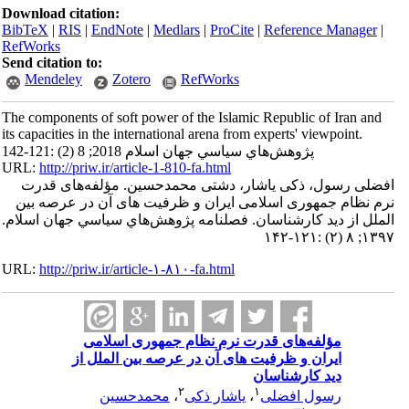
Download citation:
BibTeX
|
RIS
|
EndNote
|
Medlars
|
ProCite
|
Reference Manager
|
RefWorks
Send citation to:
Mendeley
Zotero
RefWorks
The components of soft power of the Islamic Republic of Iran and
its capacities in the international arena from experts' viewpoint.
پژوهش‌هاي سياسي جهان اسلام 2018; 8 (2) :121-142
URL:
http://priw.ir/article-1-810-fa.html
افضلی رسول، ذکی یاشار، دشتی محمدحسین. مؤلفه‌های قدرت
نرم نظام جمهوری اسلامی ایران و ظرفیت های آن در عرصه بین
الملل از دید کارشناسان. فصلنامه پژوهش‌هاي سياسي جهان اسلام.
۱۳۹۷; ۸ (۲) :۱۲۱-۱۴۲
URL:
http://priw.ir/article-۱-۸۱۰-fa.html
مؤلفه‌های قدرت نرم نظام جمهوری اسلامی
ایران و ظرفیت های آن در عرصه بین الملل از
دید کارشناسان
۲
۱
رسول افضلی
،
یاشار ذکی
،
محمدحسین