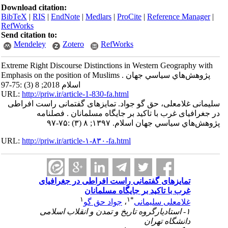
Download citation:
BibTeX
|
RIS
|
EndNote
|
Medlars
|
ProCite
|
Reference Manager
|
RefWorks
Send citation to:
Mendeley
Zotero
RefWorks
Extreme Right Discourse Distinctions in Western Geography with
Emphasis on the position of Muslims . پژوهش‌هاي سياسي جهان
اسلام 2018; 8 (3) :75-97
URL:
http://priw.ir/article-1-830-fa.html
سلیمانی غلامعلی، حق گو جواد. تمایزهای گفتمانی راست افراطی
در جغرافیای غرب با تاکید بر جایگاه مسلمانان . فصلنامه
پژوهش‌هاي سياسي جهان اسلام. ۱۳۹۷; ۸ (۳) :۷۵-۹۷
URL:
http://priw.ir/article-۱-۸۳۰-fa.html
تمایزهای گفتمانی راست افراطی در جغرافیای
غرب با تاکید بر جایگاه مسلمانان
۱
۱
*
غلامعلی سلیمانی
،
جواد حق گو
۱- استادیارگروه تاریخ و تمدن و انقلاب اسلامی
دانشگاه تهران