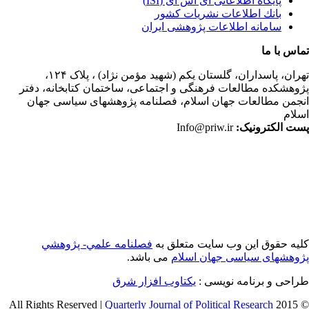
پایگاه اطلاعاتی آی اس آی (ISI)
بانك اطلاعات نشريات كشور
سامانه اطلاعات پژوهشی ایران
اس با ما
ران،
پاسداران، گلستان یکم (شهید مؤمن نژاد) ، پلاک ۱۲۴،
وهشکده مطالعات فرهنگی و اجتماعی، ساختمان کتابخانه، دفتر
جمن مطالعات جهان اسلام، فصلنامه پژوهشهای سیاسی جهان
لام
ت الکترونیک:
Info@priw.ir
یه حقوق این وب سایت متعلق به
فصلنامه علمي- پژوهشي
وهشهای سیاسی جهان اسلام
می باشد.
احی و برنامه نویسی :
یکتاوب افزار شرق
Quarterly Journal of Political Research
© 2015 