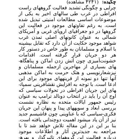
چکیده:
(۴۲۴۱ مشاهده)
چرایی و چگونگی تشدید فعالیت گروه­های راست
افراطی در غرب طی سال­های اخیر به یکی از
موضوعات اساسی مطالعات امنیتی تبدیل شده
است. به رغم تفاوت­های موجود در فعالیت این
گروه­ها در دو جغرافیای اروپای غربی و آمریکای
شمالی به عنوان کانون­های اصلی تمدن غرب
شواهد موجود حکایت از آن دارد که تقابل بیشینه
با اسلام و مسلمانان به طور خاص در دستور کار
هر دو جریان قرار گرفته است. اقدامات
خشونت‌آمیزی چون آتش زدن اماکن و پناهگاه­
های بسیاری از مهاجرین ازجمله مسلمانان و
نیزشعارنویسی و هتک حرمت به اماکن مذهبی
آنها تنها دو نمونه از قرینه­های موجود برای این
ادعا است. با توجه به افزایش نقش­آفرینی سمپات­
های این جریان افراطی در تحولات سیاسی که
اوج آن را باید در انتخاب دونالد ترامپ به عنوان
رئیس جمهور ایالات متحده به نظاره نشست
بررسی ابعاد و سویه­های پیدا و پنهان این جریان
فکری-سیاسی که با عناوینی چون فاشیسم جدید
نیز از آن یاد می­شود اهمیت دوچندانی یافته است.
بنا بر این در این مقاله تلاش خواهد شد تا با
مراجعه به جدیدترین آثار و اطلاعات موجود
درباره فعالیت این گروه­های تاثیرگذار و بهره­