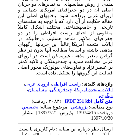
مندی از روش مقایسه­ای به تمایزهای دو جریان
اصلی آن در دو جغرافیای آمریکای شمالی و
اروپای غربی پرداخته شود. یافته­های اصلی این
مقاله حکایت از آن دارد که با توجه به سنت‌های
تاریخی و جامعه­شناختی مختلف اشکال کاملاً
متفاوتی از احیای راست افراطی را در دو
جغرافیای مذکور
شاهد هستیم. درحالی­که در
ایالات متحده آمریکا غالباً این جریان­ها رگه­های
مذهبی داشته و اساساً مطالعه آنها بدون در نظر
گرفتن متغیر مذهب غیرممکن است در اروپای
غربی مخالفت شدید با چندفرهنگی و تاکید کمتر
بر عنصر نژاد و تفاوت‌های بیولوژیک محور اصلی
فعالیت این گروه­ها را تشکیل داده است.
واژه‌های کلیدی:
راست افراطی
،
اروپای غربی
،
ایالات متحده آمریکا
،
چندفرهنگی
،
مسلمانان
،
دیگری.
متن کامل
[PDF 251 kb]
(۲۰۸۳ دریافت)
نوع مطالعه:
پژوهشي
| موضوع مقاله:
تخصصي
دریافت: 1397/4/15 | پذیرش: 1397/7/21 | انتشار:
1397/10/30
ارسال نظر درباره این مقاله : نام کاربری یا پست
الکترونیک شما: