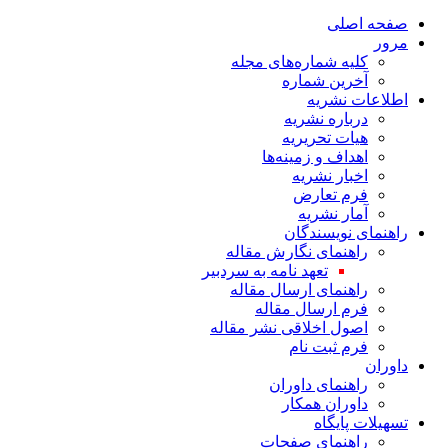
صفحه اصلی
مرور
کلیه شماره‌های مجله
آخرین شماره
اطلاعات نشریه
درباره نشریه
هیات تحریریه
اهداف و زمینه‌ها
اخبار نشریه
فرم تعارض
آمار نشریه
راهنمای نویسندگان
راهنمای نگارش مقاله
تعهد نامه به سردبیر
راهنمای ارسال مقاله
فرم ارسال مقاله
اصول اخلاقی نشر مقاله
فرم ثبت نام
داوران
راهنمای داوران
داوران همکار
تسهیلات پایگاه
راهنمای صفحات