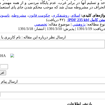
حد و تسلیم آنها در برابر غرب، عدم پایگاه مردمی و از همه مهمتر
انحراف در مشروطه مبدل شد که موجب محکم شدن جای پای استعمار د
واژه‌های کلیدی:
اسلام
،
روشنفکری
،
حکومت قانون
،
مشروطه
،
ناسیون
متن کامل
[PDF 235 kb]
(۴۲ دریافت)
نوع مطالعه:
پژوهشي
| موضوع مقاله:
تخصصي
دریافت: 1391/1/19 | پذیرش: 1391/3/10 | انتشار: 1391/3/18
ارسال نظر درباره این مقاله : نام کاربری ی
ارسال پیام 
بازنشر اطلاعات