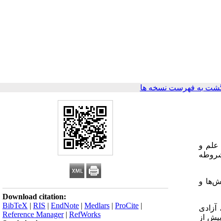
شت به فهرست نسخه ها
علم و
مشروطه
‌ها و
Download citation:
BibTeX
|
RIS
|
EndNote
|
Medlars
|
ProCite
|
آزادی
Reference Manager
|
RefWorks
بیش از