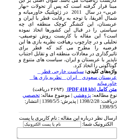
کاربست ریاضیات می باشد. سوال اصلی بر این
مبنا قرار گرفته است که پس از تحولات «بهار
عربی» در سال 2011 در ژئوپلتیک خاورمیانه و
شمال آفریقا، با توجه به رقابت قطر با ایران و
عربستان، این کنشگر کوچک منطقه ای چه
سیاستی را در قبال این کشورها اتخاذ نموده
است؟ این مقاله با کاربست روش توصیفی-
تحلیلی و در چارچوب رهیافت نظریه بازی ها این
فرضیه را مطرح می کند که قطر برای
تاثیرگذاری در معادلات منطقه ای و تقابل اجتناب
ناپذیر با عربستان و ایران، سیاست های متنوع و
گوناگونی را اتخاذ کرد.
واژه‌های کلیدی:
سیاست خارجی قطر _
عربستان سعودی _ ایران _ نظریه بازی ها _
خاورمیانه
متن کامل
[PDF 418 kb]
(۲۶۹۳ دریافت)
نوع مطالعه:
پژوهشي
| موضوع مقاله:
تخصصي
دریافت: 1398/2/28 | پذیرش: 1398/5/5 | انتشار:
1398/9/5
ارسال نظر درباره این مقاله : نام کاربری یا پست
الکترونیک شما: