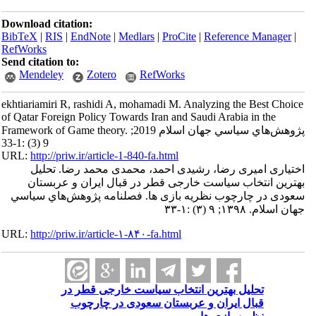
Download citation:
BibTeX
|
RIS
|
EndNote
|
Medlars
|
ProCite
|
Reference Manager
|
RefWorks
Send citation to:
Mendeley
Zotero
RefWorks
ekhtiariamiri R, rashidi A, mohamadi M. Analyzing the Best Choice
of Qatar Foreign Policy Towards Iran and Saudi Arabia in the
Framework of Game theory. پژوهش‌هاي سياسي جهان اسلام 2019;
9 (3) :1-33
URL:
http://priw.ir/article-1-840-fa.html
اختیاری امیری رضا، رشیدی احمد، محمدی محمد رضا. تحلیل
بهترین انتخاب سیاست خارجی قطر در قبال ایران و عربستان
سعودی در چارچوب نظریه بازی ها. فصلنامه پژوهش‌هاي سياسي
جهان اسلام. ۱۳۹۸; ۹ (۳) :۱-۳۳
URL:
http://priw.ir/article-۱-۸۴۰-fa.html
تحلیل بهترین انتخاب سیاست خارجی قطر در
قبال ایران و عربستان سعودی در چارچوب