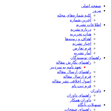
صفحه اصلی
مرور
کلیه شماره‌های مجله
آخرین شماره
اطلاعات نشریه
درباره نشریه
هیات تحریریه
اهداف و زمینه‌ها
اخبار نشریه
فرم تعارض
آمار نشریه
راهنمای نویسندگان
راهنمای نگارش مقاله
تعهد نامه به سردبیر
راهنمای ارسال مقاله
فرم ارسال مقاله
اصول اخلاقی نشر مقاله
فرم ثبت نام
داوران
راهنمای داوران
داوران همکار
تسهیلات پایگاه
راهنمای صفحات