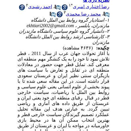
نظریه بازی ها
۲
۱
*
رضا اختیاری امیری
،
احمد رشیدی
۳
،
محمد رضا محمدی
۱- استادیار گروه روابط بین الملل دانشگاه
مازندران، بابلسر ،
ekhtiari2002@gmail.com
۲- دانشیار گروه علوم سیاسی دانشگاه مازندران
۳- کارشناسی ارشد روابط بین الملل دانشگاه
مازندران
چکیده:
(۴۶۳۶ مشاهده)
با آغاز تحولات جهان عرب از سال 2011 ، قطر
تلاش نمود تا خود را به یک کنشگر مهم منطقه ای
معرفی کند. تمایل قطر جهت حضور در معادلات
منطقه ای در تقابل و تعارض با سیاست های
بازیگران سنتی نظیر ایران و عربستان سعودی
قرار داشته است. در این مقاله سعی شده تا با
پیوند بخشی از علوم انسانی یعنی علوم سیاسی و
روابط بین الملل با ریاضیات، سیاست خارجی
قطر در قبال رقبای منطقه ای خود یعنی ایران و
عربستان از طریق داده های آماری و ریاضی
تبیین گردد. به عبارتی هدف این مقاله تحلیل
عملکرد تصمیم گیرندگان سیاست خارجی قطر و
بهترین انتخاب ممکن آن ها در محیط بازی
خاورمیانه در مواجه با ایران و عربستان از طریق