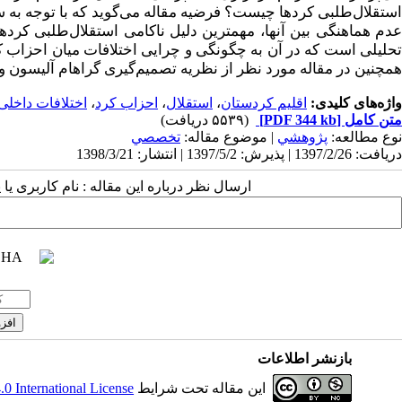
استقلال‌طلبی کردها چیست؟ فرضیه مقاله می‌گوید که با توجه به س
عدم هماهنگی بین آنها، مهم­ترین دلیل ناکامی استقلال‌طلبی کر
تحلیلی است که در آن به چگونگی و چرایی اختلافات میان احزاب کر
همچنین در مقاله مورد نظر از نظریه تصمیم‌گیری گراهام آلیسون
واژه‌های کلیدی:
اقلیم کردستان
،
استقلال
،
احزاب کرد
،
اختلافات داخلی
متن کامل
[PDF 344 kb]
(۵۵۳۹ دریافت)
نوع مطالعه:
پژوهشي
| موضوع مقاله:
تخصصي
دریافت: 1397/2/26 | پذیرش: 1397/5/2 | انتشار: 1398/3/21
ارسال نظر درباره این مقاله : نام کاربری ی
بازنشر اطلاعات
این مقاله تحت شرایط
 International License