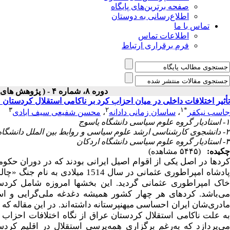
صفحه برترین‌های پایگاه
اطلاع‌رسانی به دوستان
تماس با ما
اطلاعات تماس
فرم برقراری ارتباط
دوره ۸، شماره ۴ - ( پژوهش های سیاسی جهان اسلام ۱۳۹۷ )
تأثیر اختلافات داخلی در میان احزاب کرد بر ناکامی استقلال کردستان 
۳
۲
۱
*
جاسب نیکفر
،
ساسان زمانی دادانه
،
محسن شفیعی سیف ابادی
۱- استادیار گروه علوم سیاسی دانشگاه یاسوج
۲- دانشجوی کارشناسی ارشد علوم سیاسی و روابط بین الملل دانشگاه یاسوج
۳- استادیار گروه علوم سیاسی دانشگاه اردکان
چکیده:
(۵۴۴۵ مشاهده)
کردها در اصل یکی از اقوام اصیل ایرانی بودند که در دوران ح
پادشاه امپراطوری عثمانی در سال 
خاک امپراطوری عثمانی گردید. این بخش­ها امروزه شامل کردس
می‌باشد. کردهای هر چهار کشور همیشه دغدغه ملی‌گرایی و است
مادری‌شان ایران احساسی میهن­پرستانه داشته‌اند. در این مقاله ک
به علت ناکامی استقلال کردستان عراق از نگاه اختلافات احزاب 
می‌پردازد که به­‌رغم برگزاری همه‌پرسی استقلال در اقلیم کر