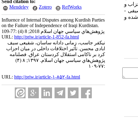
Send citation to:
زاب و
Mendeley
Zotero
RefWorks
یفی -
شده و
Influence of Internal Disputes among Kurdish Parties
on the Failure of Independence of Iraqi Kurdistan.
پژوهش‌هاي سياسي جهان اسلام 2018; 8 (4) :77-109
URL:
http://priw.ir/article-1-852-fa.html
نیکفر جاسب، زمانی دادانه ساسان، شفیعی سیف
ابادی محسن. تأثیر اختلافات داخلی در میان احزاب
کرد بر ناکامی استقلال کردستان عراق. فصلنامه
پژوهش‌هاي سياسي جهان اسلام. ۱۳۹۷; ۸ (۴)
:۷۷-۱۰۹
URL:
http://priw.ir/article-۱-۸۵۲-fa.html