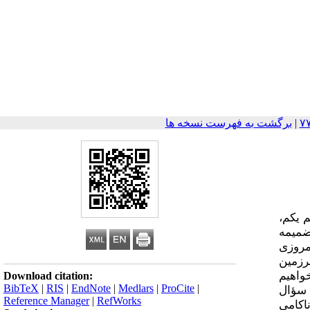
|
برگشت به فهرست نسخه ها
 یکم،
 و ضمیمه
مروزی
رزمین
خواهیم
Download citation:
BibTeX
|
RIS
|
EndNote
|
Medlars
|
ProCite
|
 سؤال
Reference Manager
|
RefWorks
اکامی