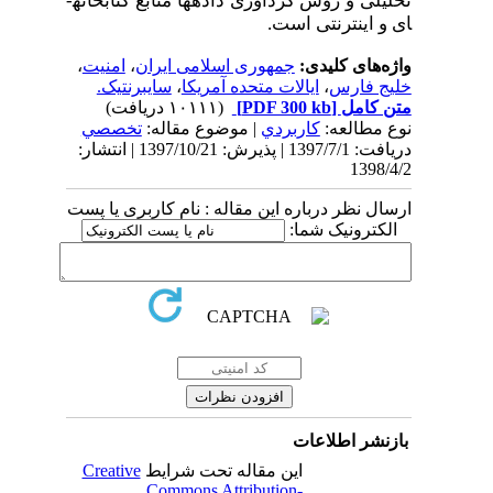
تحلیلی و روش گردآوری داده­ها منابع کتابخانه­
ای و اینترنتی است.
واژه‌های کلیدی:
جمهوری اسلامی ایران
،
امنیت
،
خلیج فارس
،
ایالات متحده آمریکا
،
سایبرنتیک.
متن کامل
[PDF 300 kb]
(۱۰۱۱۱ دریافت)
نوع مطالعه:
كاربردي
| موضوع مقاله:
تخصصي
دریافت: 1397/7/1 | پذیرش: 1397/10/21 | انتشار:
1398/4/2
ارسال نظر درباره این مقاله : نام کاربری یا پست
الکترونیک شما:
بازنشر اطلاعات
این مقاله تحت شرایط
Creative
Commons Attribution-