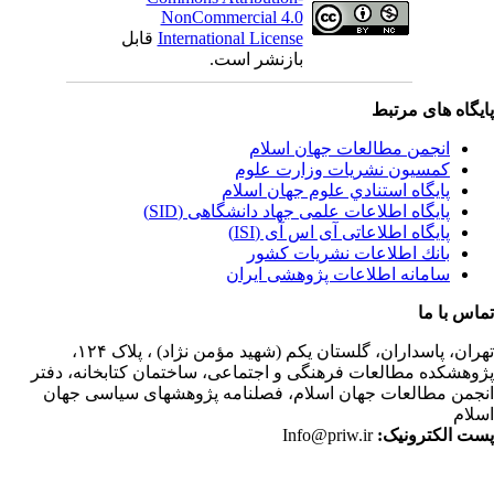
NonCommercial 4.0
International License
قابل
بازنشر است.
یگاه های مرتبط
انجمن مطالعات جهان اسلام
کمسیون نشریات وزارت علوم
پايگاه استنادي علوم جهان اسلام
پایگاه اطلاعات علمی جهاد دانشگاهی (SID)
پایگاه اطلاعاتی آی اس آی (ISI)
بانك اطلاعات نشريات كشور
سامانه اطلاعات پژوهشی ایران
اس با ما
ران،
پاسداران، گلستان یکم (شهید مؤمن نژاد) ، پلاک ۱۲۴،
وهشکده مطالعات فرهنگی و اجتماعی، ساختمان کتابخانه، دفتر
جمن مطالعات جهان اسلام، فصلنامه پژوهشهای سیاسی جهان
لام
ت الکترونیک:
Info@priw.ir