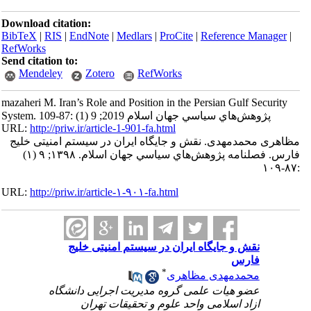
Download citation:
BibTeX
|
RIS
|
EndNote
|
Medlars
|
ProCite
|
Reference Manager
|
RefWorks
Send citation to:
Mendeley
Zotero
RefWorks
mazaheri M. Iran’s Role and Position in the Persian Gulf Security
System. پژوهش‌هاي سياسي جهان اسلام 2019; 9 (1) :87-109
URL:
http://priw.ir/article-1-901-fa.html
مظاهری محمدمهدی. نقش و جایگاه ایران در سیستم امنیتی خلیج
فارس. فصلنامه پژوهش‌هاي سياسي جهان اسلام. ۱۳۹۸; ۹ (۱)
:۸۷-۱۰۹
URL:
http://priw.ir/article-۱-۹۰۱-fa.html
نقش و جایگاه ایران در سیستم امنیتی خلیج
فارس
*
محمدمهدی مظاهری
عضو هیات علمی گروه مدیریت اجرایی دانشگاه
ازاد اسلامی واحد علوم و تحقیقات تهران