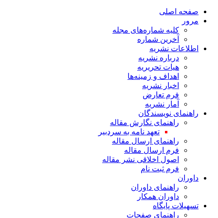
صفحه اصلی
مرور
کلیه شماره‌های مجله
آخرین شماره
اطلاعات نشریه
درباره نشریه
هیات تحریریه
اهداف و زمینه‌ها
اخبار نشریه
فرم تعارض
آمار نشریه
راهنمای نویسندگان
راهنمای نگارش مقاله
تعهد نامه به سردبیر
راهنمای ارسال مقاله
فرم ارسال مقاله
اصول اخلاقی نشر مقاله
فرم ثبت نام
داوران
راهنمای داوران
داوران همکار
تسهیلات پایگاه
راهنمای صفحات