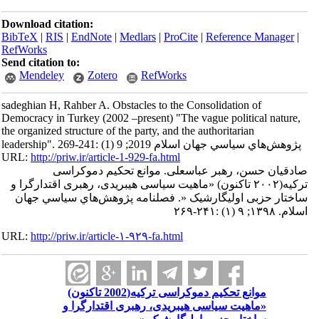
Download citation:
BibTeX
|
RIS
|
EndNote
|
Medlars
|
ProCite
|
Reference Manager
|
RefWorks
Send citation to:
Mendeley
Zotero
RefWorks
sadeghian H, Rahber A. Obstacles to the Consolidation of
Democracy in Turkey (2002 –present) "The vague political nature,
the organized structure of the party, and the authoritarian
leadership". پژوهش‌هاي سياسي جهان اسلام 2019; 9 (1) :241-269
URL:
http://priw.ir/article-1-929-fa.html
صادقیان حسن، رهبر عباسعلی. موانع تحکیم دموکراسی
ترکیه(۲۰۰۲ تاکنون) «ماهیت سیاسی هیبریدی، رهبری اقتدارگرا و
ساختار حزبی اولیگارشیک «. فصلنامه پژوهش‌هاي سياسي جهان
اسلام. ۱۳۹۸; ۹ (۱) :۲۴۱-۲۶۹
URL:
http://priw.ir/article-۱-۹۲۹-fa.html
موانع تحکیم دموکراسی ترکیه(2002 تاکنون)
«ماهیت سیاسی هیبریدی، رهبری اقتدارگرا و