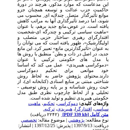
این مدعاست که موارد مذکور، هرچند در دورۀ
حاکمیت حزب عدالت و توسعه همچنان جزو
موانع تأثیرگذار متصل ِ چندلایه ای ِ محسوب می
شوند، اما درصد تأثیرگذاری آنها به مراتب کاهش
یافته است. در عوض،مانع جدید برهم، با عنوان
«ماهیت سیاسی ترکیبی و چندرگه ای-شخصیت
اقتدارگرای رهبری -ساختار حزبی متصلب و
اولیگارشیک»، ظهور یافته است که می توانآن را
به عنوان «تأثیرگذارترین مانع» تعبیر کرد. این مانع
جدید، در اصل در ذات و بطن ً منطبق با روش ها
یا مدل های حکومتی ترکیبی با عنوان
«دموکراسی هیبریدی» عمل می کند که اساسا
خود موانعی برای تحکیم دموکراسی
دارند.محتوای پژوهش حاضر به لحاظ روش
شناختی مبتنی بر منابع اسنادی (کتابخانه ای)، از
حیث روش شناسانه و بر پایه روش توصیفی -
تحلیلی و از لحاظ چارچوب نظری طبق مدل
حکومتی هیبریدی تنظیم و تولید شده است.
واژه‌های کلیدی:
دموکراسی
،
تحکیم
،
ماهیت
سیاسی
،
اقتدارگرا
،
هیبریدی
،
ترکیه.
متن کامل
[PDF 339 kb]
(۲۲۴۲ دریافت)
نوع مطالعه:
پژوهشي
| موضوع مقاله:
تخصصي
دریافت: 1397/9/13 | پذیرش: 1397/12/25 | انتشار: