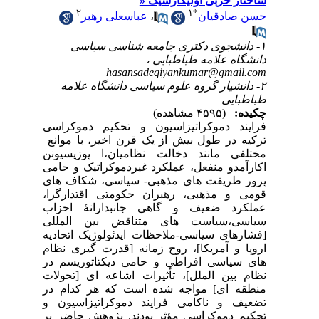
ساختار حزبی اولیگارشیک «
۲
۱
*
حسن صادقیان
،
عباسعلی رهبر
۱- دانشجوی دکتری جامعه شناسی سیاسی
دانشگاه علامه طباطبایی ،
hasansadeqiyankumar@gmail.com
۲- دانشیار گروه علوم سیاسی دانشگاه علامه
طباطبایی
چکیده:
(۴۵۹۵ مشاهده)
فرایند دموکراتیزاسیون و تحکیم دموکراسی
ترکیه در طول بیش از یک قرن اخیر، با موانع
مختلفی مانند دخالت نظامیان،ا پوزیسیونن
اکارآمدو منفعل، عملکرد غیردموکراتیک و حامی
پرور طریقت های مذهبی- سیاسی، شکاف های
قومی و مذهبی، رهبران حکومتی اقتدارگرا،
عملکرد ضعیف و گاهی جانبدارانۀ احزاب
سیاسی،سیاست های متناقض بین المللی
[فشارهای سیاسی-ملاحظات ایدئولوژیک اتحادیه
اروپا و آمریکا]، روح زمانه [قدرت گیری نظام
های سیاسی افراطی و حامی دیکتاتوریسم در
نظام بین الملل]، تأثیرات اشاعه ای [تحولات
منطقه ای] مواجه شده است که هر کدام در
تضعیف و ناکامی فرایند دموکراتیزاسیون و
تحکیم دموکراسی مؤثر بودند. پژوهش حاضر بر