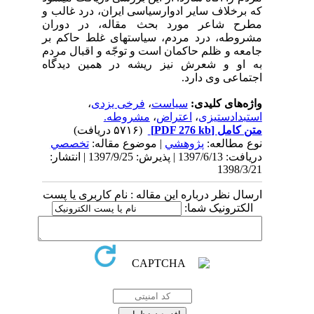
که برخلاف سایر ادوارسیاسی ایران، درد غالب و
مطرح شاعر مورد بحث مقاله، در دوران
مشروطه، درد مردم، سیاست­های غلط حاکم بر
جامعه و ظلم حاکمان است و توجّه و اقبال مردم
به او و شعرش نیز ریشه در همین دیدگاه
اجتماعی وی دارد.
واژه‌های کلیدی:
سیاست
،
فرخی یزدی
،
استبدادستیزی
،
اعتراض
،
مشروطه.
متن کامل
[PDF 276 kb]
(۵۷۱۶ دریافت)
نوع مطالعه:
پژوهشي
| موضوع مقاله:
تخصصي
دریافت: 1397/6/13 | پذیرش: 1397/9/25 | انتشار:
1398/3/21
ارسال نظر درباره این مقاله : نام کاربری یا پست
الکترونیک شما: