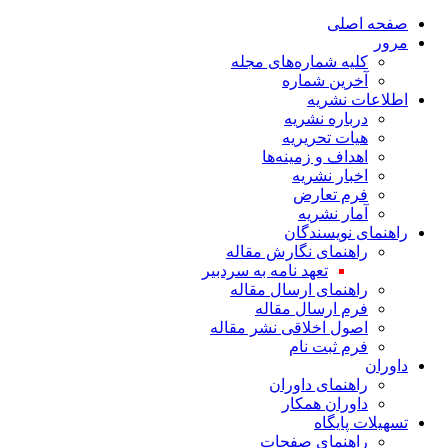
صفحه اصلی
مرور
کلیه شماره‌های مجله
آخرین شماره
اطلاعات نشریه
درباره نشریه
هیات تحریریه
اهداف و زمینه‌ها
اخبار نشریه
فرم تعارض
آمار نشریه
راهنمای نویسندگان
راهنمای نگارش مقاله
تعهد نامه به سردبیر
راهنمای ارسال مقاله
فرم ارسال مقاله
اصول اخلاقی نشر مقاله
فرم ثبت نام
داوران
راهنمای داوران
داوران همکار
تسهیلات پایگاه
راهنمای صفحات