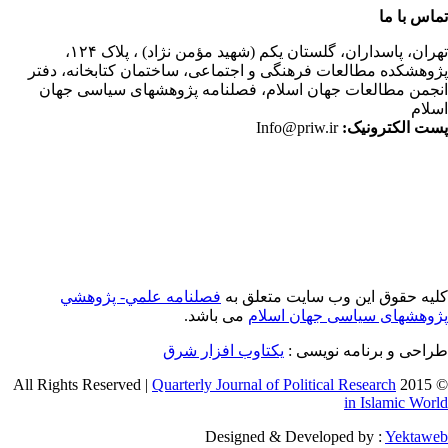
اس با ما
ران،
پاسداران، گلستان یکم (شهید مؤمن نژاد) ، پلاک ۱۲۴،
وهشکده مطالعات فرهنگی و اجتماعی، ساختمان کتابخانه، دفتر
جمن مطالعات جهان اسلام، فصلنامه پژوهشهای سیاسی جهان
لام
ت الکترونیک:
Info@priw.ir
یه حقوق این وب سایت متعلق به
فصلنامه علمي- پژوهشي
وهشهای سیاسی جهان اسلام
می باشد.
احی و برنامه نویسی :
یکتاوب افزار شرق
Quarterly Journal of Political Research
© 2015 
in Islamic Wor
Designed & Developed by :
Yektaw