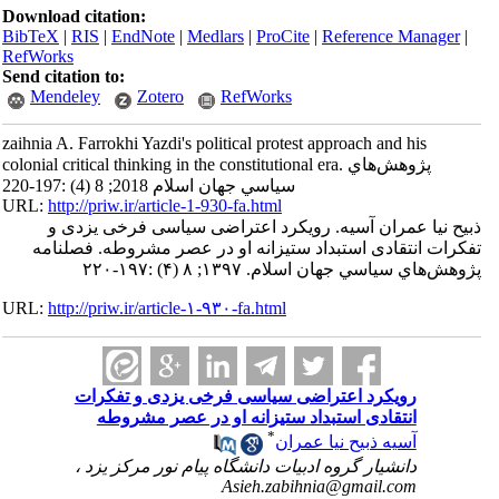
Download citation:
BibTeX
|
RIS
|
EndNote
|
Medlars
|
ProCite
|
Reference Manager
|
RefWorks
Send citation to:
Mendeley
Zotero
RefWorks
zaihnia A. Farrokhi Yazdi's political protest approach and his
colonial critical thinking in the constitutional era. پژوهش‌هاي
سياسي جهان اسلام 2018; 8 (4) :197-220
URL:
http://priw.ir/article-1-930-fa.html
ذبیح نیا عمران آسیه. رویکرد اعتراضی سیاسی فرخی یزدی و
تفکرات انتقادی استبداد ستیزانه او در عصر مشروطه. فصلنامه
پژوهش‌هاي سياسي جهان اسلام. ۱۳۹۷; ۸ (۴) :۱۹۷-۲۲۰
URL:
http://priw.ir/article-۱-۹۳۰-fa.html
رویکرد اعتراضی سیاسی فرخی یزدی و تفکرات
انتقادی استبداد ستیزانه او در عصر مشروطه
*
آسیه ذبیح نیا عمران
دانشیار گروه ادبیات دانشگاه پیام نور مرکز یزد ،
Asieh.zabihnia@gmail.com