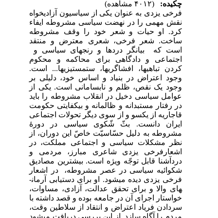
چکیده:
(۴۰۱۲ مشاهده)
فرخی یزدی به عنوان یکی از سیاسیون آزادی­خواه
نقش مهمی را در نهضت سیاسی مشروطه ایفاء
کرد. او حیات و شعر خود را وقف مشروطه
ساخت.
شعر فرخی، شعری معترض و منتقد
است که بیانگر دردها و رنج­های سیاسی و
اجتماعی و دادگاهی برای محاکمه و محکوم
کردن تباهی­ها، افشاگری­ها، ستم­ستیزی­ها... است.
وجود اعتراض در بنیاد و اساس خود، دلیلی بر
وجود یک نقص، ظلم و نابسامانی است.
یکی از
عوامل سیاسی دخیل در انقلاب مشروطه را باید
در رفتار مستبدانه و ظالمانه و بی­کفایتی حکومت
قاجاریه از یکسو و از سوی دیگر تحولات اجتماعی
ایران دانست. بثّ شّکوی سیاسی در دورۀ
مشروطه به دلیل حسّاسیّت خاصّ این دوران، از
نظر مشکلات سیاسی و اجتماعی مملکت، در
اشعارفرخی یزدی شاعری مبارز، مردمی و
دردآشنا قابل توجّه ویژه است. بیشترین مصادیق
شکوائیه سیاسی در عصر مشروطه، در اشعار
فرخی یزدی دیده می­شود.
او برای دستیابی آرمان­
های والا و برای تحقق عدالت، آزادی، مساوات،
خواستار اجرای آن در جامعه بوده­ و قصد داشته با
سردادن فریاد اعتراض و انتقاد از سلاطین وقت،
مردم را آگاه سازد.
از این بررسی دریافت می­شود