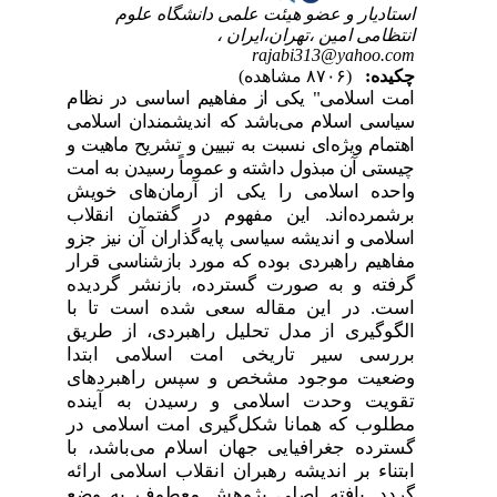
استادیار و عضو هیئت علمی دانشگاه علوم
انتظامی امین ،تهران،ایران ،
rajabi313@yahoo.com
چکیده:
(۸۷۰۶ مشاهده)
امت اسلامی" یکی از مفاهیم اساسی در نظام
سیاسی اسلام می‌باشد که اندیشمندان اسلامی
اهتمام ویژه‌ای نسبت به تبیین و تشریح ماهیت و
چیستی آن مبذول داشته‌ و عموماً رسیدن به امت
واحده اسلامی را یکی از آرمان‌های خویش
برشمرده‌اند. این مفهوم در گفتمان انقلاب
اسلامی و اندیشه سیاسی پایه‌گذاران آن نیز جزو
مفاهیم راهبردی بوده که مورد بازشناسی
قرار
گرفته و به صورت گسترده، بازنشر گردیده
است. در این مقاله سعی شده است تا با
الگوگیری از مدل تحلیل راهبردی، از طریق
بررسی سیر تاریخی امت اسلامی ابتدا
وضعیت موجود مشخص و سپس راهبردهای
تقویت وحدت اسلامی و رسیدن به آینده
مطلوب که همانا شکل‌گیری امت اسلامی در
گسترده جغرافیایی جهان اسلام می‌باشد، با
ابتناء بر اندیشه رهبران انقلاب اسلامی ارائه
گردد. یافته اصلی پژوهش معطوف به وضع