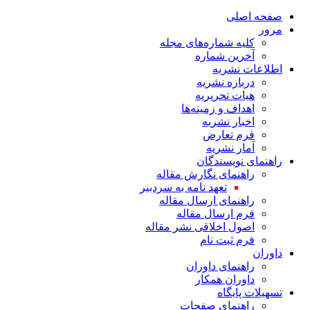
صفحه اصلی
مرور
کلیه شماره‌های مجله
آخرین شماره
اطلاعات نشریه
درباره نشریه
هیات تحریریه
اهداف و زمینه‌ها
اخبار نشریه
فرم تعارض
آمار نشریه
راهنمای نویسندگان
راهنمای نگارش مقاله
تعهد نامه به سردبیر
راهنمای ارسال مقاله
فرم ارسال مقاله
اصول اخلاقی نشر مقاله
فرم ثبت نام
داوران
راهنمای داوران
داوران همکار
تسهیلات پایگاه
راهنمای صفحات