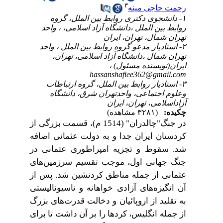
۳
رحمت حاجی مینه
۱- دانشجوی دکتری روابط بین الملل، گروه
روابط بین الملل ،دانشگاه آزاد اسلامی، ، واحد
تهران شمال، تهران، ایران
۲- استادیار مدعو گروه روابط بین الملل ، واحد
تهران شمال ،دانشگاه آزاد اسلامی، تهران،
ایران(نویسنده مسئول) ،
hassanshafiee362@gmail.com
۳- استادیار روابط بین الملل، گروه ارتباطات
وعلوم اجتماعی، واحدتهران شرق، دانشگاه
آزاداسلامی، تهران، ایران
چکیده:
(۳۲۸۱ مشاهده)
در جنگ"چالدران" (1514 م)، قسمت بزرگی از
کردستان ایران جدا و به دولت عثمانی اضافه
شد. سقوط و تجزیه امپراطوری عثمانی در
جنگ جهانی اول، موجب تقسیم سرزمین‌های
عثمانی از جمله مناطق کردنشین شد. پس از
آن انگیزه‌های آزادی خواهانه و ناسیونالیستی
به تقلید از اروپائیان و دخالت قدرت‌های بزرگ
از جمله انگلیس، کردها را بر آن داشت تا برای