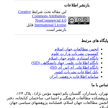
بازنشر اطلاعات
این مقاله تحت شرایط
Creative
Commons Attribution-
NonCommercial 4.0
International License
قابل
بازنشر است.
یگاه های مرتبط
انجمن مطالعات جهان اسلام
کمسیون نشریات وزارت علوم
پايگاه استنادي علوم جهان اسلام
پایگاه اطلاعات علمی جهاد دانشگاهی (SID)
پایگاه اطلاعاتی آی اس آی (ISI)
بانك اطلاعات نشريات كشور
سامانه اطلاعات پژوهشی ایران
اس با ما
ران،
پاسداران، گلستان یکم (شهید مؤمن نژاد) ، پلاک ۱۲۴،
وهشکده مطالعات فرهنگی و اجتماعی، ساختمان کتابخانه، دفتر
جمن مطالعات جهان اسلام، فصلنامه پژوهشهای سیاسی جهان
لام