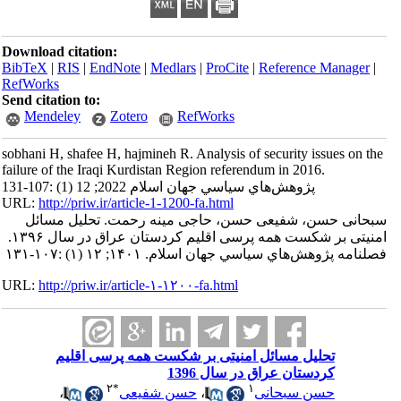
Download citation:
BibTeX
|
RIS
|
EndNote
|
Medlars
|
ProCite
|
Reference Manager
|
RefWorks
Send citation to:
Mendeley
Zotero
RefWorks
sobhani H, shafee H, hajmineh R. Analysis of security issues on the
failure of the Iraqi Kurdistan Region referendum in 2016.
پژوهش‌هاي سياسي جهان اسلام 2022; 12 (1) :107-131
URL:
http://priw.ir/article-1-1200-fa.html
سبحانی حسن، شفیعی حسن، حاجی مینه رحمت. تحلیل مسائل
امنیتی بر شکست همه پرسی اقلیم کردستان عراق در سال ۱۳۹۶.
فصلنامه پژوهش‌هاي سياسي جهان اسلام. ۱۴۰۱; ۱۲ (۱) :۱۰۷-۱۳۱
URL:
http://priw.ir/article-۱-۱۲۰۰-fa.html
تحلیل مسائل امنیتی بر شکست همه پرسی اقلیم
کردستان عراق در سال 1396
۲
*
۱
حسن سبحانی
،
حسن شفیعی
،