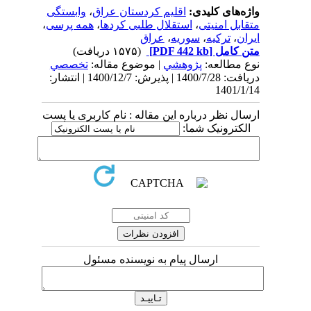
واژه‌های کلیدی:
اقلیم کردستان عراق
،
وابستگی
متقابل امنیتی
،
استقلال طلبی کردها
،
همه پرسی
،
ایران
،
ترکیه
،
سوریه
،
عراق
متن کامل
[PDF 442 kb]
(۱۵۷۵ دریافت)
نوع مطالعه:
پژوهشي
| موضوع مقاله:
تخصصي
دریافت: 1400/7/28 | پذیرش: 1400/12/7 | انتشار:
1401/1/14
ارسال نظر درباره این مقاله : نام کاربری یا پست
الکترونیک شما:
ارسال پیام به نویسنده مسئول