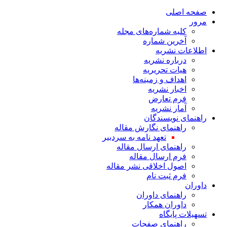
صفحه اصلی
مرور
کلیه شماره‌های مجله
آخرین شماره
اطلاعات نشریه
درباره نشریه
هیات تحریریه
اهداف و زمینه‌ها
اخبار نشریه
فرم تعارض
آمار نشریه
راهنمای نویسندگان
راهنمای نگارش مقاله
تعهد نامه به سردبیر
راهنمای ارسال مقاله
فرم ارسال مقاله
اصول اخلاقی نشر مقاله
فرم ثبت نام
داوران
راهنمای داوران
داوران همکار
تسهیلات پایگاه
راهنمای صفحات