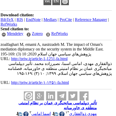
Download citation:
BibTeX
|
RIS
|
EndNote
|
Medlars
|
ProCite
|
Reference Manager
|
RefWorks
Send citation to:
Mendeley
Zotero
RefWorks
zoalfaghari M, emami A, nasirzadeh M. The impact of Oman's
mediation diplomacy on the security system in the Middle East.
پژوهش‌هاي سياسي جهان اسلام 2020; 10 (3) :169-195
URL:
http://priw.ir/article-1-1251-fa.html
ذوالفقاری مهدی، امامی اسما، نصیرزاده محمد. تأثیر دیپلماسی
میانجیگری عمان بر نظام امنیتی منطقه ی خاورمیانه. فصلنامه
پژوهش‌هاي سياسي جهان اسلام. ۱۳۹۹; ۱۰ (۳) :۱۶۹-۱۹۵
URL:
http://priw.ir/article-۱-۱۲۵۱-fa.html
تأثیر دیپلماسی میانجیگری عمان بر نظام امنیتی
منطقه ی خاورمیانه
۲
۱
*
مهدی ذوالفقاری
،
اسما امامی
،