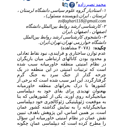
۳
محمد نصیرزاده
۱- استادیار گروه علوم سیاسی دانشگاه لرستان ،
لرستان ، ایران.(نویسنده مسئول) ،
zolfaghari118@gmail.com
۲- کارشناسی ارشد روابط بین‌الملل دانشگاه
اصفهان ، اصفهان ،ایران
۳- دانشجوی کارشناسی ارشد روابط بین‌الملل
دانشگاه خوارزمی تهران،تهران،ایران.
چکیده:
(۳۰۷۸ مشاهده)
عدم توازن ساختاری و فرایندی، نبود نقاط تعادلی
و محدود بودن کانالهای ارتباطی میان بازیگران
در نظام امنیتی منطقه خاورمیانه سبب شده
است که ترتیبات امنیتی در این منطقه در یک
چرخه گذار از جنگ سرد به جنگ گرم
گرفتارگردد. این امر سبب شده است که برخی از
کشورها با درک بحرانهای منطقه خاورمیانه
بهعنوان تهدیدی برای بقای خود به دیپلماسی
میانجیگرانه روی آورند. یکی از کشورهایی که بنا
به موقعیت ژئوپلیتیکی ژئوکالچری خود دیپلماسی
میانجیگرایانه را به نمایش گذاشته کشور عمان
است. بر همین اساس، این پژوهش باهدف تبیین
نقش عمان در نظام امنیتی خاورمیانه این سؤال
را مطرح کرده است که دیپلماسی عمان چگونه