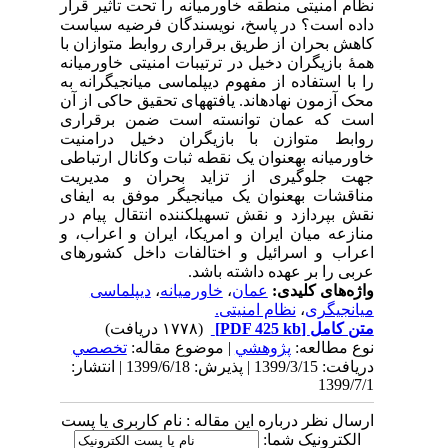
نظام امنیتی منطقه خاورمیانه را تحت تأثیر قرار
داده است؟ در پاسخ، نویسندگان فرضیه سیاست
کاهش بحران از طریق برقراری روابط متوازان با
همۀ بازیگران دخیل در ترتیبات امنیتی خاورمیانه
را با استفاده از مفهوم دیپلماسی میانجیگرانه به
محک آزمون نهادهاند. یافتههای تحقیق حاکی از آن
است که عمان توانسته است ضمن برقراری
روابط متوازن با بازیگران دخیل درامنیت
خاورمیانه بهعنوان یک نقطه ثبات وکانال ارتباطی
جهت جلوگیری از تزاید بحران و مدیریت
مناقشات بهعنوان یک میانجیگر موفق به ایفای
نقش بپردازد و نقش تسهیلکننده انتقال پیام در
منازعه میان ایران و امریکا، ایران و اعراب، و
اعراب و اسرائیل و اختالفات داخل کشورهای
عربی را بر عهده داشته باشد.
واژه‌های کلیدی:
عمان
،
خاورمیانه
،
دیپلماسی
میانجیگری
،
نظام امنیتی.
متن کامل
[PDF 425 kb]
(۱۷۷۸ دریافت)
نوع مطالعه:
پژوهشي
| موضوع مقاله:
تخصصي
دریافت: 1399/3/15 | پذیرش: 1399/6/18 | انتشار:
1399/7/1
ارسال نظر درباره این مقاله : نام کاربری یا پست
الکترونیک شما: