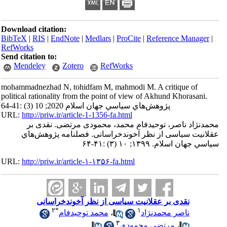
Download citation:
BibTeX
|
RIS
|
EndNote
|
Medlars
|
ProCite
|
Reference Manager
|
RefWorks
Send citation to:
Mendeley
Zotero
RefWorks
mohammadnezhad N, tohidfam M, mahmodi M. A critique of
political rationality from the point of view of Akhund Khorasani.
پژوهش‌هاي سياسي جهان اسلام 2020; 10 (3) :41-64
URL:
http://priw.ir/article-1-1356-fa.html
محمدنژاد ناصر، توحیدفام محمد، محمودی مرتضی. نقدی بر
عقلانیت سیاسی از نظر آخوندخراسانی. فصلنامه پژوهش‌هاي
سياسي جهان اسلام. ۱۳۹۹; ۱۰ (۳) :۴۱-۶۴
URL:
http://priw.ir/article-۱-۱۳۵۶-fa.html
نقدی بر عقلانیت سیاسی از نظر آخوندخراسانی
۲
*
۱
ناصر محمدنژاد
،
محمد توحیدفام
۳
،
مرتضی محمودی