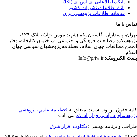
پایگاه اطلاعاتی آی اس آی (ISI)
بانك اطلاعات نشريات كشور
سامانه اطلاعات پژوهشی ایران
اس با ما
ران،
پاسداران، گلستان یکم (شهید مؤمن نژاد) ، پلاک ۱۲۴،
وهشکده مطالعات فرهنگی و اجتماعی، ساختمان کتابخانه، دفتر
جمن مطالعات جهان اسلام، فصلنامه پژوهشهای سیاسی جهان
لام
ت الکترونیک:
Info@priw.ir
یه حقوق این وب سایت متعلق به
فصلنامه علمي- پژوهشي
وهشهای سیاسی جهان اسلام
می باشد.
احی و برنامه نویسی :
یکتاوب افزار شرق
Quarterly Journal of Political Research
© 2015 