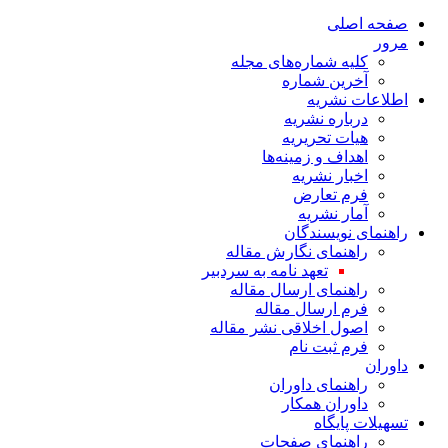
صفحه اصلی
مرور
کلیه شماره‌های مجله
آخرین شماره
اطلاعات نشریه
درباره نشریه
هیات تحریریه
اهداف و زمینه‌ها
اخبار نشریه
فرم تعارض
آمار نشریه
راهنمای نویسندگان
راهنمای نگارش مقاله
تعهد نامه به سردبیر
راهنمای ارسال مقاله
فرم ارسال مقاله
اصول اخلاقی نشر مقاله
فرم ثبت نام
داوران
راهنمای داوران
داوران همکار
تسهیلات پایگاه
راهنمای صفحات