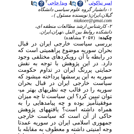
۲
۱
*
امیر نیاکوئی
،
ویدا حاجی
۱- دانشیار گروه علوم سیاسی دانشگاه
گیلان،ایران( نویسنده مسئول ) ،
niakoee@gmai.com
۲- کارشناس ارشد مطالعات منطقه ای،
دانشکده روابط بین المل ،تهران،ایران.
چکیده:
(۲۰۵۷ مشاهده)
بررسی سیاست خارجی ایران در قبال
بحران سوریه موضوع پراهمیتی است که
در رابطه با آن رویکردهای مختلفی وجود
دارد. در این پژوهش با توجه به نقش
حمایتی پررنگ ایران در تداوم حکومت
سوریه به این پرسشها پرداخته می­شود که
سیاست خارجی ایران در قبال بحران
سوریه را در قالب چه نظریه­ای بهتر می­
توان تبیین کرد؟ این سیاست تا چه میزان
موفقیت
آمیز بوده و چه پیامدهایی را به
همراه داشته است؟ یافته­های پژوهش
حاکی از آن است که
سیاست خارجی
جمهوری اسلامی ایران در سوریه عمدتا
وجه امنیتی داشته و معطوف به مقابله با