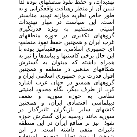
تهدیدات، و حفظ نفوذ منطقه­ای بوده لذا
تبیین آن از منظر رهیافت واقع­گرایی و به
طور خاص نظریه موازنه تهدید مناسب­تر
است. این سیاست در مهار تهدیدات
امنیتی مستقیم به ویژه قدرت­گیری
گروههای تکفیری در حوزه منطقه­ای
غرب ایران و همچنین حفظ نفوذ منطقه­
ای جمهوری اسلامی، موفقیت­آمیز بوده با
این حال برخی کاستی­ها و پیامدها را نیز به
همراه داشته که می­توان به گسترش
شکافهای مذهبی در منطقه و همچنین
افول قدرت نرم جمهوری اسلامی ایران و
گروههای همسو در جهان عرب اشاره
کرد. از طرف دیگر، نگاه محدود امنیتی
نظامی به حوزه سوریه و ضعف
دیپلماسی اقتصادی ایران، و همچنین
کنشهای سایر بازیگران تاثیرگذار در
سوریه مانند روسیه برای گسترش حوزه
نفوذ نیز بر منافع
ایران
در این منطقه
تاثیرات منفی داشته است.
در این
پژوهش از روش تحلیلی توصیفی استفاده