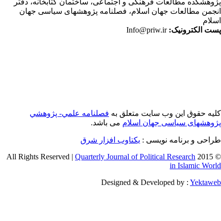
وهشکده مطالعات فرهنگی و اجتماعی، ساختمان کتابخانه، دفتر
جمن مطالعات جهان اسلام، فصلنامه پژوهشهای سیاسی جهان
لام
ت الکترونیک:
Info@priw.ir
یه حقوق این وب سایت متعلق به
فصلنامه علمي- پژوهشي
وهشهای سیاسی جهان اسلام
می باشد.
احی و برنامه نویسی :
یکتاوب افزار شرق
Quarterly Journal of Political Research
© 2015 
in Islamic Wor
Designed & Developed by :
Yektaw