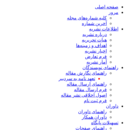
صفحه اصلی
مرور
کلیه شماره‌های مجله
آخرین شماره
اطلاعات نشریه
درباره نشریه
هیات تحریریه
اهداف و زمینه‌ها
اخبار نشریه
فرم تعارض
آمار نشریه
راهنمای نویسندگان
راهنمای نگارش مقاله
تعهد نامه به سردبیر
راهنمای ارسال مقاله
فرم ارسال مقاله
اصول اخلاقی نشر مقاله
فرم ثبت نام
داوران
راهنمای داوران
داوران همکار
تسهیلات پایگاه
راهنمای صفحات