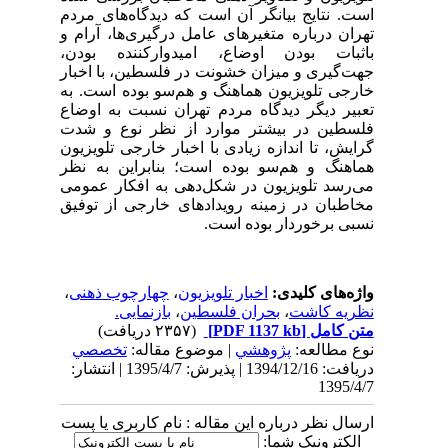
است. نتایج بیانگر آن است که دیدگاه‌های مردم
تهران درباره متغیرهای عامل درگیری‌ها، آرام و
باثبات بودن اوضاع، امیدوارکننده بودن،
جهت‌گیری و میزان خشونت در فلسطین، با اخبار
خارجی تلویزیون هماهنگ و هم‌سو بوده است. به
تعبیر دیگر دیدگاه مردم تهران نسبت به اوضاع
فلسطین در بیشتر موارد از نظر نوع و شدت
گرایش، تا اندازه زیادی با اخبار خارجی تلویزیون
هماهنگ و هم‌سو بوده است؛ بنابراین به نظر
می‌رسد تلویزیون در شکل‌دهی به افکار عمومی
مخاطبان در زمینه رویدادهای خارجی از توفیق
نسبی برخوردار بوده است.
واژه‌های کلیدی:
اخبار تلویزیون
،
چهارچوب ذهنی
،
نظریه کاشت
،
بحران فلسطین
،
بازنمایی.
متن کامل
[PDF 1137 kb]
(۲۳۵۷ دریافت)
نوع مطالعه:
پژوهشي
| موضوع مقاله:
تخصصي
دریافت: 1394/12/16 | پذیرش: 1395/4/7 | انتشار:
1395/4/7
ارسال نظر درباره این مقاله : نام کاربری یا پست
الکترونیک شما: