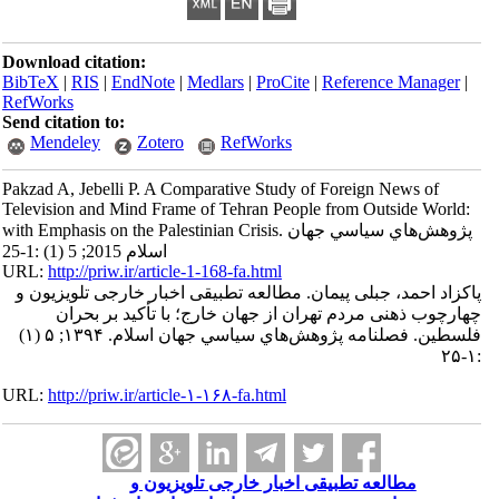
Download citation:
BibTeX
|
RIS
|
EndNote
|
Medlars
|
ProCite
|
Reference Manager
|
RefWorks
Send citation to:
Mendeley
Zotero
RefWorks
Pakzad A, Jebelli P. A Comparative Study of Foreign News of
Television and Mind Frame of Tehran People from Outside World:
with Emphasis on the Palestinian Crisis. پژوهش‌هاي سياسي جهان
اسلام 2015; 5 (1) :1-25
URL:
http://priw.ir/article-1-168-fa.html
پاکزاد احمد، جبلی پیمان. مطالعه تطبیقی اخبار خارجی تلویزیون و
چهارچوب ذهنی مردم تهران از جهان خارج؛ با تأکید بر بحران
فلسطین. فصلنامه پژوهش‌هاي سياسي جهان اسلام. ۱۳۹۴; ۵ (۱)
:۱-۲۵
URL:
http://priw.ir/article-۱-۱۶۸-fa.html
مطالعه تطبیقی اخبار خارجی تلویزیون و