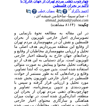
چهارچوب ذهنی مردم تهران از جهان خارج؛ با
تأکید بر بحران فلسطین
۱
*
احمد پاکزاد
،
پیمان جبلی
۱- صداو سیما- ساختامن شیشه ای ،
ahmad_pakzad@yahoo.com
چکیده:
(۸۱۶۴ مشاهده)
در این مقاله به مطالعه نحوۀ بازنمایی و
تصویرسازی اخبار خارجی تلویزیون از بحران
فلسطین و نقش آن در مفهوم‌سازی مردم تهران
از وقایع این منطقه می‌پردازیم. هدف اصلی ما
تحلیل و ارزیابی مفهوم‏سازی مخاطبان از وقایع و
رخدادهای جهان خارج به واسطه اخبار خارجی
تلویزیون است. برای دستیابی به این هدف از دو
رهیافت تحلیل محتوا و پیمایش به صورت متوالی
استفاده شده است. بدین صورت که ابتدا تصاویر،
وقایع و رخدادهایی که به طور مستمر از حوادث
فلسطین در اخبار خارجی تلویزیون پخش شده،
مورد تحلیل و ارزیابی قرار گرفته و سپس با
صورت‌بندی و تدوین پرسش‌نامه، تصاویر و
چهارچوب‌های ذهنی مردم تهران از بحران این
منطقه، اندازه‌گیری شده است. در نهایت میزان
هماهنگی و سازگاری محتوای اخبار خارجی
تلویزیون و تصاویر ذهنی مخاطبان بررسی شده