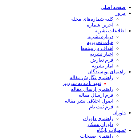
صفحه اصلی
مرور
کلیه شماره‌های مجله
آخرین شماره
اطلاعات نشریه
درباره نشریه
هیات تحریریه
اهداف و زمینه‌ها
اخبار نشریه
فرم تعارض
آمار نشریه
راهنمای نویسندگان
راهنمای نگارش مقاله
تعهد نامه به سردبیر
راهنمای ارسال مقاله
فرم ارسال مقاله
اصول اخلاقی نشر مقاله
فرم ثبت نام
داوران
راهنمای داوران
داوران همکار
تسهیلات پایگاه
راهنمای صفحات