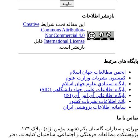
بازنشر اطلاعات
این مقاله تحت شرایط
Creative
Commons Attribution-
NonCommercial 4.0
International License
قابل
بازنشر است.
یگاه های مرتبط
انجمن مطالعات جهان اسلام
کمسیون نشریات وزارت علوم
پايگاه استنادي علوم جهان اسلام
پایگاه اطلاعات علمی جهاد دانشگاهی (SID)
پایگاه اطلاعاتی آی اس آی (ISI)
بانك اطلاعات نشريات كشور
سامانه اطلاعات پژوهشی ایران
اس با ما
ران،
پاسداران، گلستان یکم (شهید مؤمن نژاد) ، پلاک ۱۲۴،
وهشکده مطالعات فرهنگی و اجتماعی، ساختمان کتابخانه، دفتر