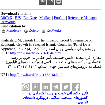
Download citation:
BibTeX
|
RIS
|
EndNote
|
Medlars
|
ProCite
|
Reference Manager
|
RefWorks
Send citation to:
Mendeley
Zotero
RefWorks
ghafarifard M, danesh H. The Impact of Good Governance on
Economic Growth in Selected Islamic Countries (Panel Data
Approach). پژوهش‌هاي سياسي جهان اسلام 2022; 12 (4) :1-21
URL:
http://priw.ir/article-1-1691-fa.html
غفاری فرد محمد، دانش حسنیه. تأثیر حکمرانی خوب بر رشد
اقتصادی در کشورهای منتخب اسلامی (رویکرد داده‌های تابلویی).
فصلنامه پژوهش‌هاي سياسي جهان اسلام. ۱۴۰۱; ۱۲ (۴) :۱-۲۱
URL:
http://priw.ir/article-۱-۱۶۹۱-fa.html
تأثیر حکمرانی خوب بر رشد اقتصادی در
کشورهای منتخب اسلامی (رویکرد داده‌های
تابلویی)