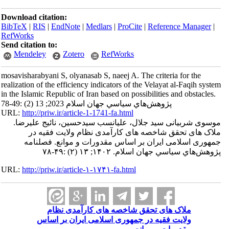
Download citation:
BibTeX
|
RIS
|
EndNote
|
Medlars
|
ProCite
|
Reference Manager
|
RefWorks
Send citation to:
Mendeley
Zotero
RefWorks
mosavisharabyani S, olyanasab S, naeej A. The criteria for the
realization of the efficiency indicators of the Velayat al-Faqih system
in the Islamic Republic of Iran based on possibilities and obstacles.
پژوهش‌هاي سياسي جهان اسلام 2023; 13 (2) :49-78
URL:
http://priw.ir/article-1-1741-fa.html
موسوی شربیانی سید جلال، علیانسب سیدحسین، نائیج علیرضا.
ملاک های تحقق شاخصه های کارآمدی نظام ولایت فقیه در
جمهوری اسلامی ایران بر اساس مقدورات و موانع. فصلنامه
پژوهش‌هاي سياسي جهان اسلام. ۱۴۰۲; ۱۳ (۲) :۴۹-۷۸
URL:
http://priw.ir/article-۱-۱۷۴۱-fa.html
ملاک های تحقق شاخصه های کارآمدی نظام
ولایت فقیه در جمهوری اسلامی ایران بر اساس