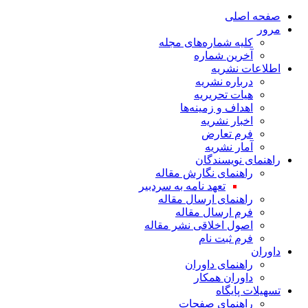
صفحه اصلی
مرور
کلیه شماره‌های مجله
آخرین شماره
اطلاعات نشریه
درباره نشریه
هیات تحریریه
اهداف و زمینه‌ها
اخبار نشریه
فرم تعارض
آمار نشریه
راهنمای نویسندگان
راهنمای نگارش مقاله
تعهد نامه به سردبیر
راهنمای ارسال مقاله
فرم ارسال مقاله
اصول اخلاقی نشر مقاله
فرم ثبت نام
داوران
راهنمای داوران
داوران همکار
تسهیلات پایگاه
راهنمای صفحات