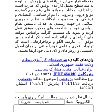
ملاحظه قرار می‌گیرند.
یافته های پژوهش ، با توجه
به سه سطح تحلیل کارآمدی توفیق که عبارت است
از: اهداف، امکانات و موانع، علی رغم حجم گسترده
موانع درونی و بیرونی ، اعم از سیاسی، اقتصادی و
فرهنگی و محدودیت امکانات، نظام جمهوری
اسلامی در جهت رسیدن به اهداف تاسیس نظام
سیاسی خود،
با شاخصه های مذکور،
موفق عمل
کرده و نمونه یک سیستم کارآمد براساس مولفه
های کارآمدی را ارائه داده است لکن ادامه مسیر
موفق آن، نیازمند الگو و نرم‌افزارهایی است که
تولیدات فکری و علمی خودرا مبتنی بر همان اصول
تاسیسی و ارزش‌های والای دینی خود ارتقا بخشد.
واژه‌های کلیدی:
شاخصه‌های کارآمدی . نظام
ولایت فقیه. جمهوری اسلامی
ایران.عدالت.امنیت.مشارک سیاسی.
متن کامل
[PDF 464 kb]
(۱۵۵۴ دریافت)
نوع مطالعه:
پژوهشي
| موضوع مقاله:
تخصصي
دریافت: 1401/11/22 | پذیرش: 1402/3/14 | انتشار:
1402/4/1
ارسال نظر درباره این مقاله : نام کاربری یا پست
الکترونیک شما: