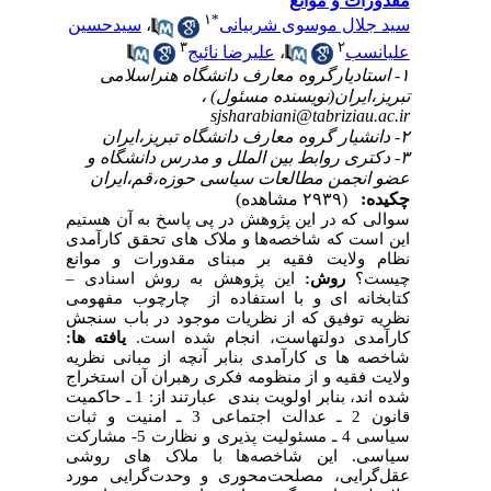
مقدورات و موانع
۱
*
سید جلال موسوی شربیانی
،
سیدحسین
۳
۲
علیانسب
،
علیرضا نائیج
۱- استادیارگروه معارف دانشگاه هنراسلامی
تبریز،ایران(نویسنده مسئول) ،
sjsharabiani@tabriziau.ac.ir
۲- دانشیار گروه معارف دانشگاه تبریز،ایران
۳- دکتری روابط بین الملل و مدرس دانشگاه و
عضو انجمن مطالعات سیاسی حوزه،قم،ایران
چکیده:
(۲۹۳۹ مشاهده)
سوالی که در این پژوهش در پی پاسخ به آن هستیم
این است که شاخصه‌ها و ملاک های تحقق کارآمدی
نظام ولایت فقیه بر مبنای مقدورات و موانع
چیست؟
روش:
این پژوهش به روش اسنادی
–
کتابخانه ای و با استفاده از چارچوب مفهومی
نظریه توفیق که از نظریات موجود در باب سنجش
کارآمدی دولتهاست، انجام شده است.
یافته ها:
شاخصه ها ی کارآمدی بنابر آنچه از مبانی نظریه
ولایت فقیه و از
منظومه
فکری رهبران آن استخراج
شده اند، بنابر اولویت بندی عبارتند از: 1 ـ حاکمیت
قانون 2 ـ عدالت اجتماعی 3 ـ امنیت و ثبات
سیاسی 4 ـ مسئولیت پذیری و نظارت
5
- مشارکت
سیاسی. این شاخصه‌ها با ملاک های روشی
عقل‌گرایی، مصلحت‌محوری و وحدت‌گرایی مورد