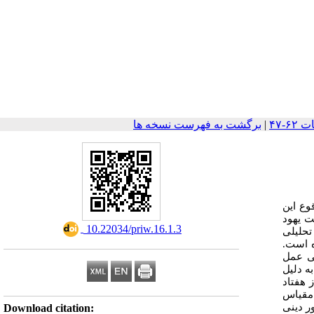
|
برگشت به فهرست نسخه ها
وع این
ت یهود
‎ 10.22034/priw.16.1.3
تحلیلی
ه است.
شی عمل
ه دلیل
 هفتاد
 مقیاس
ر دینی
Download citation: