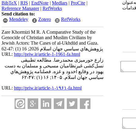
‌عنوان
BibTeX
|
RIS
|
EndNote
|
Medlars
|
ProCite
|
قدامات
Reference Manager
|
RefWorks
Send citation to:
Mendeley
Zotero
RefWorks
Zare Khormizi M R. A Comparative Study of the
Genocide of Christian and Muslim Civilians by
Jewish Actors: The Cases of al-Ukhdūd and Gaza.
پژوهش‌هاي سياسي جهان اسلام 2026; 16 (1) :47-62
URL:
http://priw.ir/article-1-1961-fa.html
زارع حورمیزی محمدرضا. مطالعه تطبیقی
نسل‌کشی غیرنظامیان مسیحی و مسلمان به دست
یهود در وقایع اخدود و غزه. فصلنامه پژوهش‌هاي
سياسي جهان اسلام. ۱۴۰۵; ۱۶ (۱) :۴۷-۶۲
URL:
http://priw.ir/article-۱-۱۹۶۱-fa.html