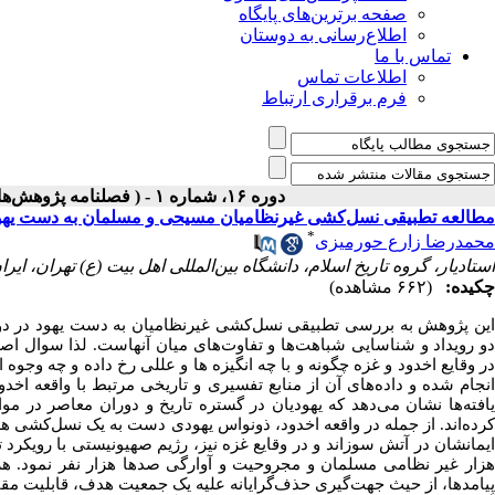
صفحه برترین‌های پایگاه
اطلاع‌رسانی به دوستان
تماس با ما
اطلاعات تماس
فرم برقراری ارتباط
دوره ۱۶، شماره ۱ - ( فصلنامه پژوهش‌های سیاسی جهان اسلام، بهار ۱۴۰۵ )
مطالعه تطبیقی نسل‌کشی غیرنظامیان مسیحی و مسلمان به دست یهود 
*
محمدرضا زارع حورمیزی
استادیار، گروه تاریخ اسلام، دانشگاه بین‌المللی اهل بیت (ع) تهران، ایرا
چکیده:
(۶۶۲ مشاهده)
این پژوهش به بررسی تطبیقی نسل‌کشی غیرنظامیان به دست یهود در دو و
دو رویداد و شناسایی شباهت‌ها و تفاوت‌های میان آنهاست. لذا سوال
در وقایع اخدود و غزه چگونه و با چه انگیزه ها و عللی رخ داده و چه وجو
انجام شده و داده‌های آن از منابع تفسیری و تاریخی مرتبط با واقعه اخ
یافته‌ها نشان می‌دهد که یهودیان در گستره تاریخ و دوران معاصر در مو
کرده‌اند. از جمله در واقعه اخدود، ذونواس یهودی دست به یک نسل‌کشی هد
ایمانشان در آتش سوزاند و در وقایع غزه نیز، رژیم صهیونیستی با رویکرد
هزار غیر نظامی مسلمان و مجروحیت و آوارگی صدها هزار نفر نمود. هر 
پیامدها، از حیث جهت‌گیری حذف‌گرایانه علیه یک جمعیت هدف، قابلیت مقا