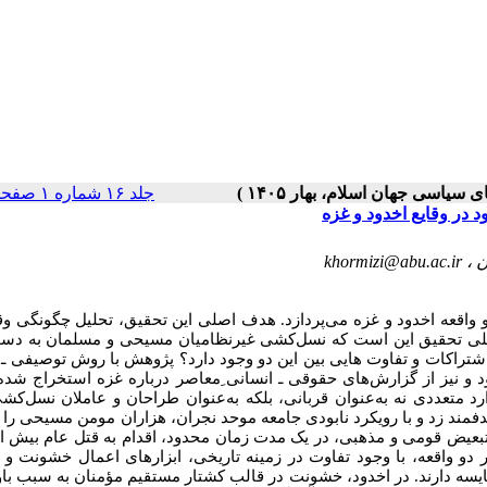
جلد ۱۶ شماره ۱ صفحات ۶۲-۴۷
در وقایع اخدود و غزه
ن ،
khormizi@abu.ac.ir
اقعه اخدود و غزه می‌پردازد. هدف اصلی این تحقیق، تحلیل چگونگی وق
 اصلی تحقیق این است که نسل‌کشی غیرنظامیان مسیحی و مسلمان به دس
ه اشتراکات و تفاوت هایی بین این دو وجود دارد؟ پژوهش با روش توصیفی ـ 
دود و نیز از گزارش‌های حقوقی ـ انسانی ِمعاصر درباره غزه استخراج شد
ارد متعددی نه به‌عنوان قربانی، بلکه به‌عنوان طراحان و عاملان نسل‌ک
فمند زد و با رویکرد نابودی جامعه موحد نجران، هزاران مومن مسیحی را ب
 تبعیض قومی و مذهبی، در یک مدت زمان محدود، اقدام به قتل عام بیش از
دو واقعه، با وجود تفاوت در زمینه تاریخی، ابزارهای اعمال خشونت و
یسه دارند. در اخدود، خشونت در قالب کشتار مستقیم مؤمنان به سبب باو