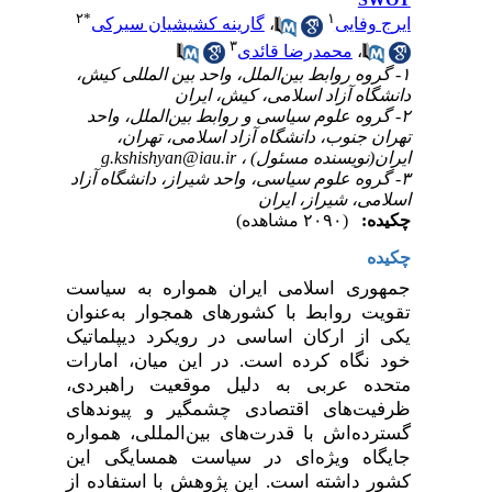
۲
*
۱
ایرج وفایی
،
گارینه کشیشیان سیرکی
۳
،
محمدرضا قائدی
۱- گروه روابط بین‌الملل، واحد بین المللی کیش،
دانشگاه آزاد اسلامی، کیش، ایران
۲- گروه علوم سیاسی و روابط بین‌الملل، واحد
تهران جنوب، دانشگاه آزاد اسلامی، تهران،
ایران(نویسنده مسئول) ،
g.kshishyan@iau.ir
۳- گروه علوم سیاسی، واحد شیراز، دانشگاه آزاد
اسلامی، شیراز، ایران
چکیده:
(۲۰۹۰ مشاهده)
چکیده
جمهوری اسلامی ایران همواره به سیاست
تقویت روابط با کشورهای همجوار به‌عنوان
یکی از ارکان اساسی در رویکرد دیپلماتیک
خود نگاه کرده است. در این میان، امارات
متحده عربی به دلیل موقعیت راهبردی،
ظرفیت‌های اقتصادی چشمگیر و پیوندهای
گسترده‌اش با قدرت‌های بین‌المللی، همواره
جایگاه ویژه‌ای در سیاست همسایگی این
کشور داشته است. این پژوهش با استفاده از