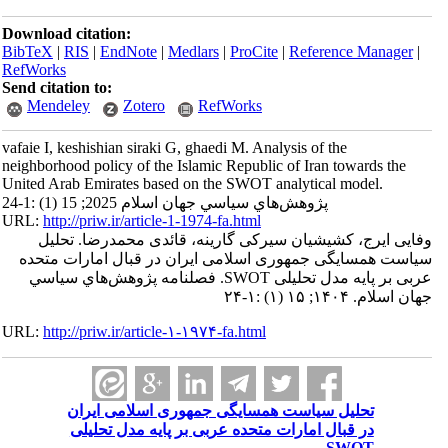
Download citation:
BibTeX
|
RIS
|
EndNote
|
Medlars
|
ProCite
|
Reference Manager
|
RefWorks
Send citation to:
Mendeley
Zotero
RefWorks
vafaie I, keshishian siraki G, ghaedi M. Analysis of the
neighborhood policy of the Islamic Republic of Iran towards the
United Arab Emirates based on the SWOT analytical model.
پژوهش‌هاي سياسي جهان اسلام 2025; 15 (1) :1-24
URL:
http://priw.ir/article-1-1974-fa.html
وفایی ایرج، کشیشیان سیرکی گارینه، قائدی محمدرضا. تحلیل
سیاست همسایگی جمهوری اسلامی ایران در قبال امارات متحده
عربی بر پایه مدل تحلیلی SWOT. فصلنامه پژوهش‌هاي سياسي
جهان اسلام. ۱۴۰۴; ۱۵ (۱) :۱-۲۴
URL:
http://priw.ir/article-۱-۱۹۷۴-fa.html
تحلیل سیاست همسایگی جمهوری اسلامی ایران
در قبال امارات متحده عربی بر پایه مدل تحلیلی
SWOT