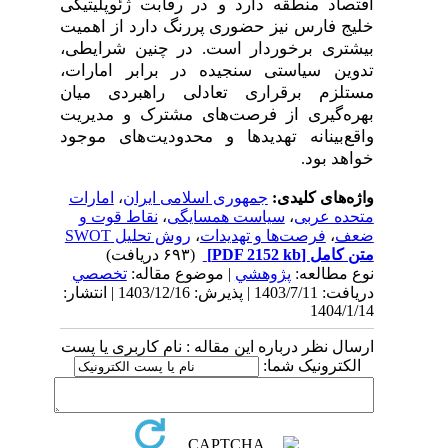
اقتصاد منطقه دارد و در رقابت ژئوپلیتیکی
خلیج فارس نیز حضوری پررنگ دارد از اهمیت
بیشتری برخوردار است. در چنین شرایطی،
تدوین سیاستی سنجیده در برابر امارات،
مستلزم برقراری تعادلی راهبردی میان
بهره‌گیری از فرصت‌های مشترک و مدیریت
واقع‌بینانه تهدیدها و محدودیت‌های موجود
خواهد بود
.
واژه‌های کلیدی:
جمهوری اسلامی ایران
،
امارات
متحده عربی
،
سیاست همسایگی
،
نقاط قوت و
ضعف
،
فرصت‌ها و تهدیدات
،
روش تحلیل SWOT
متن کامل
[PDF 2152 kb]
(۶۹۳ دریافت)
نوع مطالعه:
پژوهشي
| موضوع مقاله:
تخصصي
دریافت: 1403/7/11 | پذیرش: 1403/12/16 | انتشار:
1404/1/14
ارسال نظر درباره این مقاله : نام کاربری یا پست
الکترونیک شما: