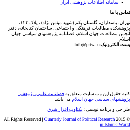
سامانه اطلاعات پژوهشی ایران
اس با ما
ران،
پاسداران، گلستان یکم (شهید مؤمن نژاد) ، پلاک ۱۲۴،
وهشکده مطالعات فرهنگی و اجتماعی، ساختمان کتابخانه، دفتر
جمن مطالعات جهان اسلام، فصلنامه پژوهشهای سیاسی جهان
لام
ت الکترونیک:
Info@priw.ir
یه حقوق این وب سایت متعلق به
فصلنامه علمي- پژوهشي
وهشهای سیاسی جهان اسلام
می باشد.
احی و برنامه نویسی :
یکتاوب افزار شرق
Quarterly Journal of Political Research
© 2015 
in Islamic Wor