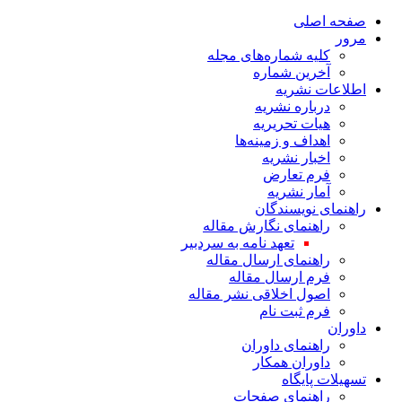
صفحه اصلی
مرور
کلیه شماره‌های مجله
آخرین شماره
اطلاعات نشریه
درباره نشریه
هیات تحریریه
اهداف و زمینه‌ها
اخبار نشریه
فرم تعارض
آمار نشریه
راهنمای نویسندگان
راهنمای نگارش مقاله
تعهد نامه به سردبیر
راهنمای ارسال مقاله
فرم ارسال مقاله
اصول اخلاقی نشر مقاله
فرم ثبت نام
داوران
راهنمای داوران
داوران همکار
تسهیلات پایگاه
راهنمای صفحات