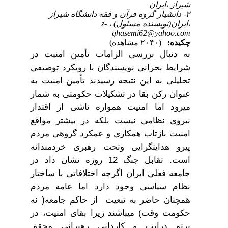
شیراز ،ایران
۲- دانشیار گروه قرآن و فقه دانشگاه شیراز
،ایران(نویسنده مسئول) ،
z-
ghasemi62@yahoo.com
چکیده:
(۲۰۴۰ مشاهده)
به دنبال بررسی الزامات تأمین امنیت در
شرایط بحرانی نویسندگان با رویکرد توصیفی
تحلیلی به این نتیجه رسیدند تأمین امنیت به
عنوان رکن بقا در تشکیلات حکومتی به شمار
می­رود اما امنیت همواره ناشی از اقتدار
نیروی نظامی نیست بلکه در بیشتر مواقع
امنیت بازتاب همکاری و عمکرد گروهی مردم
پیرو هدایت­گرایی وتحت رهبری خردمندانه
است. تقابل جنگ
12
روزه نشان داد در
جامعه فعلی ایران اگرچه اختلافاتی با ساختار
نظام سیاسی وجود دارد اما عامه مردم
همچنان حاضر به تبعیت از حاکم جامعه
(
نه
حکومت وقت
)
می­باشند زیرا بقای امنیت، در
پرتو درایت و کاردانی رهبرانی محقق