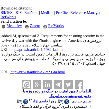
Download citation:
BibTeX
|
RIS
|
EndNote
|
Medlars
|
ProCite
|
Reference Manager
|
RefWorks
Send citation to:
Mendeley
Zotero
RefWorks
jaddadi M, qasemkejad Z. Requirements for ensuring security in the
twelve-day war with the Zionist regime and America. پژوهش‌هاي
سياسي جهان اسلام 2025; 15 (2) :27-50
URL:
http://priw.ir/article-1-1982-fa.html
جدادی مریم، قاسم نژاد زهرا. الزامات تأمین امنیت در جنگ دوازده
روزه با رژیم صهیونیسیتی و امریکا. فصلنامه پژوهش‌هاي سياسي
جهان اسلام. ۱۴۰۴; ۱۵ (۲) :۲۷-۵۰
URL:
http://priw.ir/article-۱-۱۹۸۲-fa.html
الزامات تأمین امنیت در جنگ دوازده روزه با
رژیم صهیونیسیتی و امریکا
۲
*
۱
مریم جدادی
،
زهرا قاسم نژاد
۱- دانشجوی دکتری گروه قرآن و فقه دانشگاه