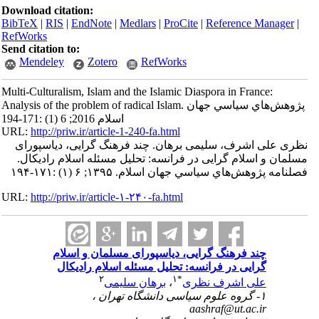
Download citation:
BibTeX
|
RIS
|
EndNote
|
Medlars
|
ProCite
|
Reference Manager
|
RefWorks
Send citation to:
Mendeley
Zotero
RefWorks
Multi-Culturalism, Islam and the Islamic Diaspora in France:
Analysis of the problem of radical Islam. پژوهش‌هاي سياسي جهان
اسلام 2016; 6 (1) :171-194
URL:
http://priw.ir/article-1-240-fa.html
نظری علی اشرف، سلیمی برهان. چند فرهنگ گرایی، دیاسپورای
مسلمان و اسلام گرایی در فرانسه: تحلیل مسئله اسلام رادیکال.
فصلنامه پژوهش‌هاي سياسي جهان اسلام. ۱۳۹۵; ۶ (۱) :۱۷۱-۱۹۴
URL:
http://priw.ir/article-۱-۲۴۰-fa.html
چند فرهنگ گرایی، دیاسپورای مسلمان و اسلام
گرایی در فرانسه: تحلیل مسئله اسلام رادیکال
۲
۱
*
علی اشرف نظری
،
برهان سلیمی
۱- گروه علوم سیاسی دانشگاه تهران ،
aashraf@ut.ac.ir