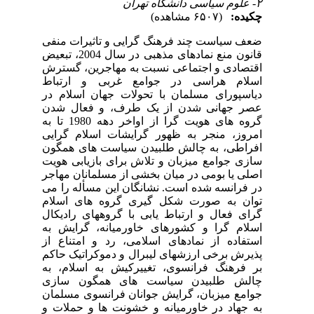
۲- علوم سیاسی دانشگاه تهران
چکیده:
(۶۵۰۷ مشاهده)
ضعف سیاست چند فرهنگ گرایی و تاثیرات منفی
قانون منع نمادهای مذهبی در سال 2004، تبعیض
اقتصادی و اجتماعی نسبت به مهاجرین، گسترش
اسلام هراسی در جوامع غربی و ارتباط
دیاسپورای مسلمان با تحولات جهان اسلام در
عصر جهانی شدن از یک طرف، و فعال شدن
گروه های هویت گرا از اواخر دهه 1980 تا به
امروز، منجر به ظهور گرایشات اسلام گرایی
افراطی، به چالش طلبیدن سیاست های همگون
سازی جوامع میزبان و تلاش برای بازیابی هویت
اصلی یا بومی در میان بخشی از مسلمانان مهاجر
در فرانسه شده است. نشانگان این مسأله را می
توان به صورت شکل گیری گروه های اسلام
گرای فعال و ارتباط یابی با گروههای رادیکال
اسلام گرا و کشورهای خاورمیانه، گرایش به
استفاده از نمادهای اسلامی، رد و امتناع از
پذیرش برخی ارزشهای لیبرال و دموکراتیک حاکم
بر فرهنگ فرانسوی، تغییرکیش به اسلام، به
چالش طلبیدن سیاست های همگون سازی
جوامع میزبان، گرایش جوانان فرانسوی مسلمان
به جهاد در خاورمیانه و خشونت ها و حملات و