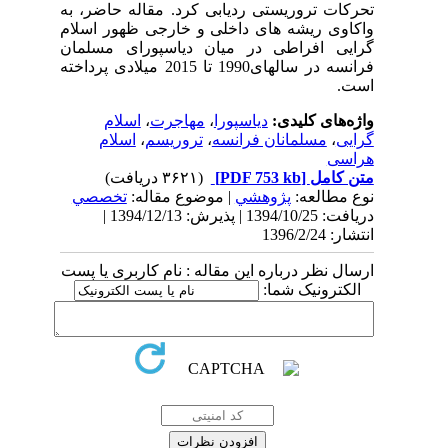
تحرکات تروریستی ردیابی کرد. مقاله حاضر، به
واکاوی ریشه های داخلی و خارجی ظهور اسلام
گرایی افراطی در میان دیاسپورای مسلمان
فرانسه در سالهای1990 تا 2015 میلادی پرداخته
است.
واژه‌های کلیدی:
دیاسپورا
،
مهاجرت
،
اسلام
گرایی
،
مسلمانان فرانسه
،
تروریسم
،
اسلام
هراسی
متن کامل
[PDF 753 kb]
(۳۶۲۱ دریافت)
نوع مطالعه:
پژوهشي
| موضوع مقاله:
تخصصي
دریافت: 1394/10/25 | پذیرش: 1394/12/13 |
انتشار: 1396/2/24
ارسال نظر درباره این مقاله : نام کاربری یا پست
الکترونیک شما: