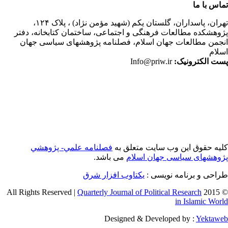
اس با ما
ران،
پاسداران، گلستان یکم (شهید مؤمن نژاد) ، پلاک ۱۲۴،
وهشکده مطالعات فرهنگی و اجتماعی، ساختمان کتابخانه، دفتر
جمن مطالعات جهان اسلام، فصلنامه پژوهشهای سیاسی جهان
لام
ت الکترونیک:
Info@priw.ir
یه حقوق این وب سایت متعلق به
فصلنامه علمي- پژوهشي
وهشهای سیاسی جهان اسلام
می باشد.
احی و برنامه نویسی :
یکتاوب افزار شرق
Quarterly Journal of Political Research
© 2015 
in Islamic Wor
Designed & Developed by :
Yektaw