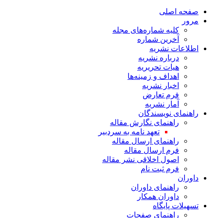
صفحه اصلی
مرور
کلیه شماره‌های مجله
آخرین شماره
اطلاعات نشریه
درباره نشریه
هیات تحریریه
اهداف و زمینه‌ها
اخبار نشریه
فرم تعارض
آمار نشریه
راهنمای نویسندگان
راهنمای نگارش مقاله
تعهد نامه به سردبیر
راهنمای ارسال مقاله
فرم ارسال مقاله
اصول اخلاقی نشر مقاله
فرم ثبت نام
داوران
راهنمای داوران
داوران همکار
تسهیلات پایگاه
راهنمای صفحات