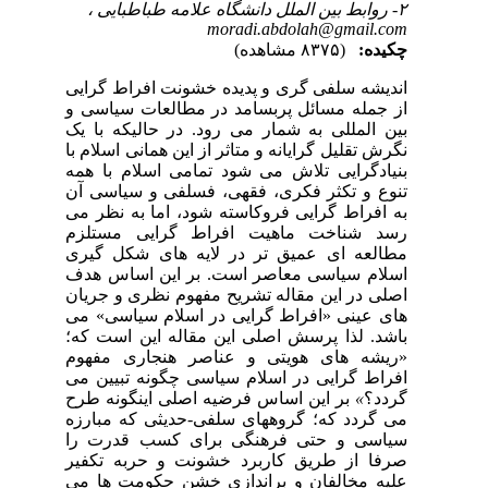
۲- روابط بین الملل دانشگاه علامه طباطبایی ،
moradi.abdolah@gmail.com
چکیده:
(۸۳۷۵ مشاهده)
اندیشه سلفی گری و پدیده خشونت افراط گرایی
از جمله مسائل پربسامد در مطالعات سیاسی و
بین المللی به شمار می رود. در حالیکه با یک
نگرش تقلیل گرایانه و متاثر از این همانی اسلام با
بنیادگرایی تلاش می شود تمامی اسلام با همه
تنوع و تکثر فکری، فقهی، فسلفی و سیاسی آن
به افراط گرایی فروکاسته شود، اما به نظر می
رسد شناخت ماهیت افراط گرایی مستلزم
مطالعه ای عمیق تر در لایه های شکل گیری
اسلام سیاسی معاصر است. بر این اساس هدف
اصلی در این مقاله تشریح مفهوم نظری و جریان
های عینی «افراط گرایی در اسلام سیاسی» می
باشد. لذا پرسش اصلی این مقاله این است که؛
«ریشه های هویتی و عناصر هنجاری مفهوم
افراط گرایی در اسلام سیاسی چگونه تبیین می
گردد؟
»
بر این اساس فرضیه اصلی اینگونه طرح
می گردد که؛ گروههای سلفی-حدیثی که مبارزه
سیاسی و حتی فرهنگی برای کسب قدرت را
صرفا از طریق کاربرد خشونت و حربه تکفیر
علیه مخالفان و براندازی خشن حکومت ها می