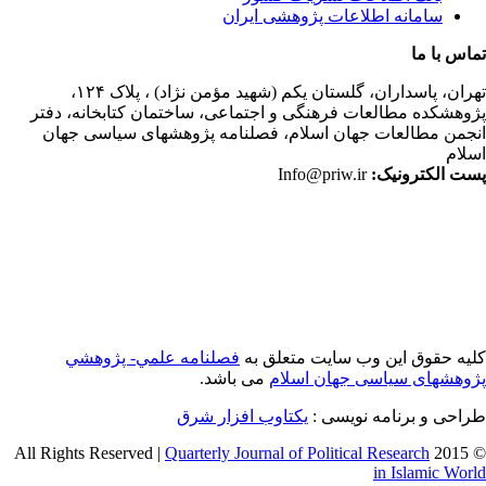
سامانه اطلاعات پژوهشی ایران
اس با ما
ران،
پاسداران، گلستان یکم (شهید مؤمن نژاد) ، پلاک ۱۲۴،
وهشکده مطالعات فرهنگی و اجتماعی، ساختمان کتابخانه، دفتر
جمن مطالعات جهان اسلام، فصلنامه پژوهشهای سیاسی جهان
لام
ت الکترونیک:
Info@priw.ir
یه حقوق این وب سایت متعلق به
فصلنامه علمي- پژوهشي
وهشهای سیاسی جهان اسلام
می باشد.
احی و برنامه نویسی :
یکتاوب افزار شرق
Quarterly Journal of Political Research
© 2015 
in Islamic Wor