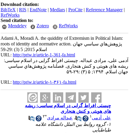
Download citation:
BibTeX
|
RIS
|
EndNote
|
Medlars
|
ProCite
|
Reference Manager
|
RefWorks
Send citation to:
Mendeley
Zotero
RefWorks
Adami A, Moradi A. the quiddity of Extremism in Political Islam:
roots of identity and normative action. پژوهش‌هاي سياسي جهان
اسلام 2015; 5 (3) :29-59
URL:
http://priw.ir/article-1-361-fa.html
آدمی علی، مرادی عبداله. چیستی افراط گرایی در اسلام سیاسی:
ریشه های هویتی و کنش هنجاری. فصلنامه پژوهش‌هاي سياسي
جهان اسلام. ۱۳۹۴; ۵ (۳) :۲۹-۵۹
URL:
http://priw.ir/article-۱-۳۶۱-fa.html
چیستی افراط گرایی در اسلام سیاسی: ریشه
های هویتی و کنش هنجاری
۲
*
۱
علی آدمی
،
عبداله مرادی
۱- گروه روابط بین الملل دانشگاه علامه
طباطبایی