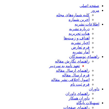
صفحه اصلی
مرور
کلیه شماره‌های مجله
آخرین شماره
اطلاعات نشریه
درباره نشریه
هیات تحریریه
اهداف و زمینه‌ها
اخبار نشریه
فرم تعارض
آمار نشریه
راهنمای نویسندگان
راهنمای نگارش مقاله
تعهد نامه به سردبیر
راهنمای ارسال مقاله
فرم ارسال مقاله
اصول اخلاقی نشر مقاله
فرم ثبت نام
داوران
راهنمای داوران
داوران همکار
تسهیلات پایگاه
راهنمای صفحات