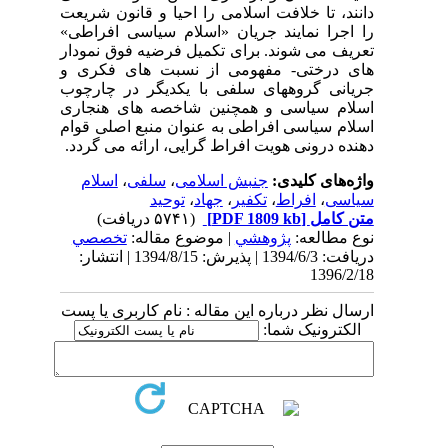
دانند، تا خلافت اسلامی را احیا و قانون شریعت
را اجرا نمایند جریان «اسلام سیاسی افراطی»
تعریف می شوند. برای تکمیل فرضیه فوق نمودار
های درختی- مفهومی از نسبت های فکری و
جریانی گروههای سلفی با یکدیگر در چارچوب
اسلام سیاسی و همچنین شاخصه های هنجاری
اسلام سیاسی افراطی به عنوان منبع اصلی قوام
دهنده درونی هویت افراط گرایی، ارائه می گردد.
واژه‌های کلیدی:
جنبش اسلامی
،
سلفی
،
اسلام
سیاسی
،
افراط
،
تکفیر
،
جهاد
،
توحید
متن کامل
[PDF 1809 kb]
(۵۷۴۱ دریافت)
نوع مطالعه:
پژوهشي
| موضوع مقاله:
تخصصي
دریافت: 1394/6/3 | پذیرش: 1394/8/15 | انتشار:
1396/2/18
ارسال نظر درباره این مقاله : نام کاربری یا پست
الکترونیک شما: