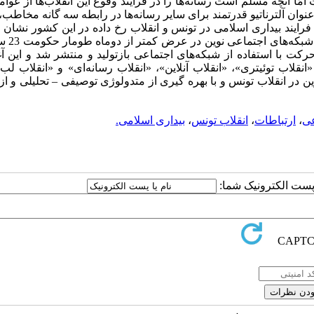
امّا آنچه مسلم است رسانه‌ها را در فرآیند وقوع این انقلاب‌ها از عوا
نوان آلترناتیو قدرتمند برای سایر رسانه‌ها در رابطه سه گانه مخاطب،
فرایند بیداری اسلامی در تونس و انقلاب رخ داده در این کشور نشان 
یک جوان معترض مصری و انقلابی
کت با استفاده از شبکه‌های اجتماعی بازتولید و منتشر شد و این آغ
نقلاب توئیتری»، «انقلاب آنلاین»، «انقلاب رسانه‌ای» و «انقلاب لب‌ت
ن در انقلاب تونس و با بهره گیری از متدولوژی توصیفی
–
تحلیلی و ا
عی
،
ارتباطات
،
انقلاب تونس
،
بیداری ‌اسلامی.
ا پست الکترونیک شما: