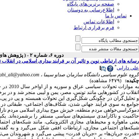
صفحه برترین‌های پایگاه
اطلاع‌رسانی به دوستان
تماس با ما
اطلاعات تماس
فرم برقراری ارتباط
دوره ۶، شماره ۲ - ( پژوهش های سیاسی جهان اسلام ۱۳۹۵ )
رسانه های ارتباطی نوین و تاثیر آن بر فرایند بیداری اسلامی در انقلاب
*
علی دارابی
گروه علوم سیاسی دانشگاه سازمان صداو سیما ،
rabi_ali@yahoo.com
چکیده:
(۶۴۷۹ مشاهده)
به موازا
انقلاب در کشورهایی مانند تونس، مصر، یمن و لیبی منجر شد و در برخ
و تحلیل‌گران در چگونگی شکل‌گیری این تحولات همبسته و پی در پی،
جوامع به سوی فرآیند جهانی شدن، شکاف‌های‌ اجتماعی- طبقاتی در ک
دموکراسی‌خواهی مردم منطقه، خیزش موج بیداری اسلامی مردم ناراضی
حاکمیت و ناکارآمدی سیستم‌های سیاسی مستقر را برشمرده‌اند. یکی 
یعنی ماهواره و محیط‌های مجازی الکترونیکی، مانند شبکه‌های اجتماع
شبکه‌های اجتماعی مجازی، ارتباطات افقی شکل می‌گیرد و به گفته 
«قدرت جریان‌ها» بر «جریان قدرت» پیشی می‌گیرد و شهروندان می‌توان