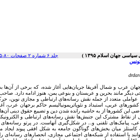
جلد ۶ شماره ۲ صفحات ۸۰-۵۵
 تونس
drda
ت تحولات سیاسی عراق و سوریه و از اواخر سال 2010 در جهان عرب و شمال آفریقا جریان‌هایی آغاز شده، که برخی از آن‌
ی دیگر مانند بحرین و عربستان و بنوعی یمن، هنوز ادامه دارد. صاحب
 عواملی متعدد از جمله نقش رسانه‌های ارتباطی و مجازی نوین، حر
شورهای عربی، استبداد و نئوپاتریمونیالیسم حاکم برجهان عرب، آغا
 این کشورها از به حاشیه رانده شدن دین و تضییع حقوق دینی آن‌ه
از نقاط مشترک این جنبش‌ها نقش رسانه‌های ارتباطی و الکترونیکی
ی، پیامک‌های تلفنی و... در شکل‌گیری آنهاست. در پرتو رسانه‌های 
کاستلز میان بخش‌های گوناگون جامعه به شکل افقی پیوند ایجاد می
ند با استفاده از شبکه‌های اجتماعی مجازی، انحصارهای رسانه‌ای را 