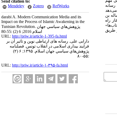
مل مهم
Send citation to:
 رسانه
Mendeley
Zotero
RefWorks
می‌دهد
ون معترض توانستند با بهره گیری از شبکه‌های اجتماعی نوین در عرض کمتر از دوماه طومار حکومت 23 ساله بن
darabi A. Modern Communication Media and its
از راه
Impact on the Process of Islamic Awakening in the
اب‌ها»
Tunisian Revolution. پژوهش‌هاي سياسي جهان
ز طریق
اسلام 2016; 6 (2) :55-80
URL:
http://priw.ir/article-1-395-fa.html
دارابی علی. رسانه های ارتباطی نوین و تاثیر آن بر
فرایند بیداری اسلامی در انقلاب تونس. فصلنامه
پژوهش‌هاي سياسي جهان اسلام. ۱۳۹۵; ۶ (۲)
:۵۵-۸۰
URL:
http://priw.ir/article-۱-۳۹۵-fa.html