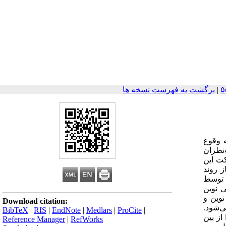
|
برگشت به فهرست نسخه ها
ها به وقوع
‌نظران
کت این
ز روند
ا توسط
 نوین
نوین و
Download citation:
‌شود.
BibTeX
|
RIS
|
EndNote
|
Medlars
|
ProCite
|
از بین
Reference Manager
|
RefWorks