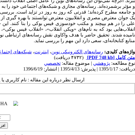
ببرند. اگرچه نمی‌توان این رسانه‌های نوین را عامل اصلی انقلاب دانست 
و مؤثر برشمرده‌اند. رسانه‌های مجازی و شبکه‌های اجتماعی خود را به ع
و جامعه مطرح کرده‌اند؛ قدرتی که روز به روز در تزاید است. بررسی 
علی را در هم بپیچند و مکتب خودسوزی فیس بوکی را بنا کنند. این حر
انقلاب‌هایی بود که به نام‌های «ویکی انقلاب»، «انقلاب فیس بوکی»، «ا
امیده شدند. تحقیق حاضر با هدف واکاوی نقش رسانه‌های ارتباطی نوی
منابع کتابخانه‌ای، سعی دارد این مهم را بررسی نماید.
واژه‌های کلیدی:
رسانه‌های الکترونیکی ‌نوین
،
اینترنت
،
شبکه‌های ‌اجتما
متن کامل
[PDF 748 kb]
(۴۷۳۲ دریافت)
نوع مطالعه:
پژوهشي
| موضوع مقاله:
تخصصي
دریافت: 1395/1/17 | پذیرش: 1395/4/13 | انتشار: 1396/6/19
ارسال نظر درباره این مقاله : نام کاربری ی