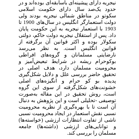
نیجریه دارای پیشینه‌ای باسابقه‌ای بوده‌اند و در
حدود یک‌صد سال دارای حکومت اسلامی
سکوتو در مناطق شمالی نیجریه بودند ولی
دولت استعمارگر انگلیس در سال‌های 1900 تا
1903 با استعمار نیجریه به این حکومت پایان
داد. پس از استقلال نیجریه دولت حاکم، دولتی
سکولار بوده و اکثر قوانین آن برگرفته از
قوانین انگلیس است. به نظر می‌رسد
نارضایتی مسلمانان و گروه‌های افراطی
بوکوحرام ریشه در شرایط تبعیض‌آمیز و
محرومیت مسلمان دارد، هدف اصلی در
تحقیق حاضر بررسی علل و دلایل شکل‌گیری
پدیده بو کو حرام و انگیزه‌های اصلی
خشونت‌های شکل‌گرفته از سوی این گروه
است،
روش
تحقیق
در
این
مقاله
به‌صورت
توصیفی
-
تحلیلی
است
و این پژوهش به دنبال
آن است تا با بهره‌گیری از نظریه محرومیت
نسبی
نقش
استعمار در ایجاد محرومیت نسبی
ناشی از تفاوت انتظارات ارزشی (خواسته‌ها)
و توانایی‌های ارزشی (داشته‌ها) جامعه
مسلمان را بررسی کند
.