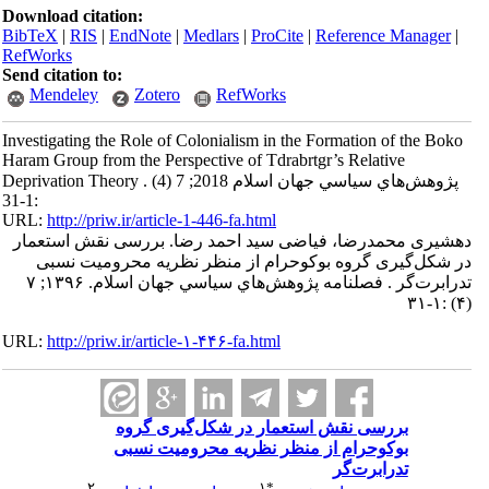
Download citation:
BibTeX
|
RIS
|
EndNote
|
Medlars
|
ProCite
|
Reference Manager
|
RefWorks
Send citation to:
Mendeley
Zotero
RefWorks
Investigating the Role of Colonialism in the Formation of the Boko
Haram Group from the Perspective of Tdrabrtgr’s Relative
Deprivation Theory . پژوهش‌هاي سياسي جهان اسلام 2018; 7 (4)
:1-31
URL:
http://priw.ir/article-1-446-fa.html
دهشیری محمدرضا، فیاضی سید احمد رضا. بررسی نقش استعمار
در شکل‌گیری گروه بوکوحرام از منظر نظریه محرومیت نسبی
تدرابرت‌گر . فصلنامه پژوهش‌هاي سياسي جهان اسلام. ۱۳۹۶; ۷
(۴) :۱-۳۱
URL:
http://priw.ir/article-۱-۴۴۶-fa.html
بررسی نقش استعمار در شکل‌گیری گروه
بوکوحرام از منظر نظریه محرومیت نسبی
تدرابرت‌گر
۲
۱
*