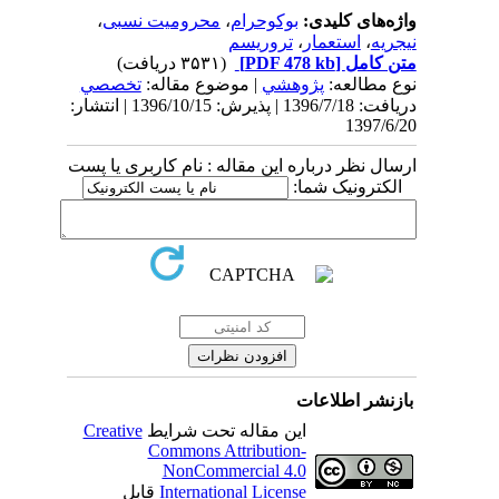
واژه‌های کلیدی:
بوکوحرام
،
محرومیت نسبی
،
نیجریه
،
استعمار
،
تروریسم
متن کامل
[PDF 478 kb]
(۳۵۳۱ دریافت)
نوع مطالعه:
پژوهشي
| موضوع مقاله:
تخصصي
دریافت: 1396/7/18 | پذیرش: 1396/10/15 | انتشار:
1397/6/20
ارسال نظر درباره این مقاله : نام کاربری یا پست
الکترونیک شما:
بازنشر اطلاعات
این مقاله تحت شرایط
Creative
Commons Attribution-
NonCommercial 4.0
International License
قابل