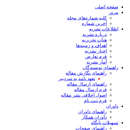
صفحه اصلی
مرور
کلیه شماره‌های مجله
آخرین شماره
اطلاعات نشریه
درباره نشریه
هیات تحریریه
اهداف و زمینه‌ها
اخبار نشریه
فرم تعارض
آمار نشریه
راهنمای نویسندگان
راهنمای نگارش مقاله
تعهد نامه به سردبیر
راهنمای ارسال مقاله
فرم ارسال مقاله
اصول اخلاقی نشر مقاله
فرم ثبت نام
داوران
راهنمای داوران
داوران همکار
تسهیلات پایگاه
راهنمای صفحات