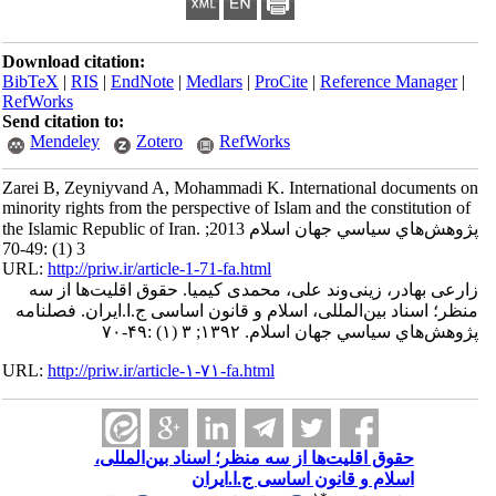
Download citation:
BibTeX
|
RIS
|
EndNote
|
Medlars
|
ProCite
|
Reference Manager
|
RefWorks
Send citation to:
Mendeley
Zotero
RefWorks
Zarei B, Zeyniyvand A, Mohammadi K. International documents on
minority rights from the perspective of Islam and the constitution of
the Islamic Republic of Iran. پژوهش‌هاي سياسي جهان اسلام 2013;
3 (1) :49-70
URL:
http://priw.ir/article-1-71-fa.html
زارعی بهادر، زینی‌وند علی، محمدی کیمیا. حقوق اقلیت‌ها از سه
منظر؛ اسناد بین‌المللی، اسلام و قانون اساسی ج.ا.ایران. فصلنامه
پژوهش‌هاي سياسي جهان اسلام. ۱۳۹۲; ۳ (۱) :۴۹-۷۰
URL:
http://priw.ir/article-۱-۷۱-fa.html
حقوق اقلیت‌ها از سه منظر؛ اسناد بین‌المللی،
اسلام و قانون اساسی ج.ا.ایران