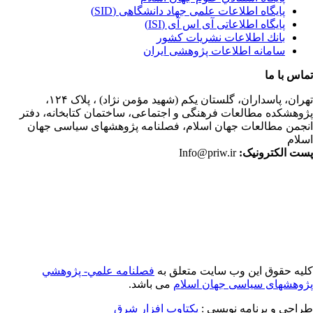
پایگاه اطلاعات علمی جهاد دانشگاهی (SID)
پایگاه اطلاعاتی آی اس آی (ISI)
بانك اطلاعات نشريات كشور
سامانه اطلاعات پژوهشی ایران
اس با ما
ران،
پاسداران، گلستان یکم (شهید مؤمن نژاد) ، پلاک ۱۲۴،
وهشکده مطالعات فرهنگی و اجتماعی، ساختمان کتابخانه، دفتر
جمن مطالعات جهان اسلام، فصلنامه پژوهشهای سیاسی جهان
لام
ت الکترونیک:
Info@priw.ir
یه حقوق این وب سایت متعلق به
فصلنامه علمي- پژوهشي
وهشهای سیاسی جهان اسلام
می باشد.
احی و برنامه نویسی :
یکتاوب افزار شرق