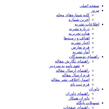
صفحه اصلی
مرور
کلیه شماره‌های مجله
آخرین شماره
اطلاعات نشریه
درباره نشریه
هیات تحریریه
اهداف و زمینه‌ها
اخبار نشریه
فرم تعارض
آمار نشریه
راهنمای نویسندگان
راهنمای نگارش مقاله
تعهد نامه به سردبیر
راهنمای ارسال مقاله
فرم ارسال مقاله
اصول اخلاقی نشر مقاله
فرم ثبت نام
داوران
راهنمای داوران
داوران همکار
تسهیلات پایگاه
راهنمای صفحات