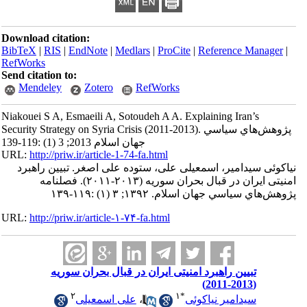
Download citation:
BibTeX
|
RIS
|
EndNote
|
Medlars
|
ProCite
|
Reference Manager
|
RefWorks
Send citation to:
Mendeley
Zotero
RefWorks
Niakouei S A, Esmaeili A, Sotoudeh A A. Explaining Iran’s
Security Strategy on Syria Crisis (2011-2013). پژوهش‌هاي سياسي
جهان اسلام 2013; 3 (1) :119-139
URL:
http://priw.ir/article-1-74-fa.html
نیاکوئی سیدامیر، اسمعیلی علی، ستوده علی اصغر. تبیین راهبرد
امنیتی ایران در قبال بحران سوریه (۲۰۱۳-۲۰۱۱). فصلنامه
پژوهش‌هاي سياسي جهان اسلام. ۱۳۹۲; ۳ (۱) :۱۱۹-۱۳۹
URL:
http://priw.ir/article-۱-۷۴-fa.html
تبیین راهبرد امنیتی ایران در قبال بحران سوریه
(2013-2011)
۲
۱
*
سیدامیر نیاکوئی
،
علی اسمعیلی