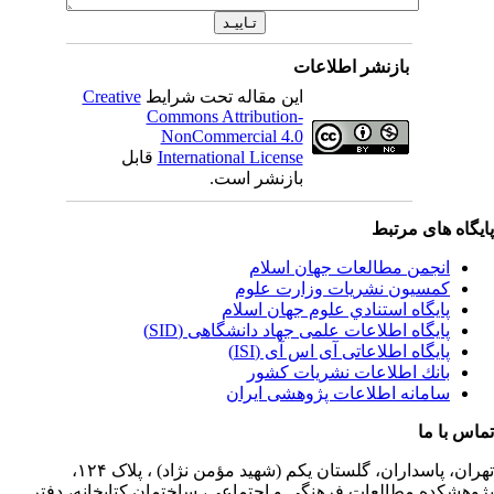
بازنشر اطلاعات
این مقاله تحت شرایط
Creative
Commons Attribution-
NonCommercial 4.0
International License
قابل
بازنشر است.
یگاه های مرتبط
انجمن مطالعات جهان اسلام
کمسیون نشریات وزارت علوم
پايگاه استنادي علوم جهان اسلام
پایگاه اطلاعات علمی جهاد دانشگاهی (SID)
پایگاه اطلاعاتی آی اس آی (ISI)
بانك اطلاعات نشريات كشور
سامانه اطلاعات پژوهشی ایران
اس با ما
ران،
پاسداران، گلستان یکم (شهید مؤمن نژاد) ، پلاک ۱۲۴،
وهشکده مطالعات فرهنگی و اجتماعی، ساختمان کتابخانه، دفتر