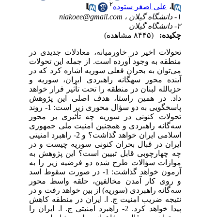
۲
،
علی اصغر ستوده
۱- دانشگاه گیلان ،
niakoee@gmail.com
۲- دانشگاه گیلان
چکیده:
(۸۴۴۵ مشاهده)
تحولات اخیر در خاورمیانه، معادلات جدیدی در
منطقه به وجود آورده است. از جمله این تحولات
می‌توان به بحران فعلی سوریه اشاره کرد که در
آینده محور سهگانه راهبردی ایران، سوریه و
حزبالله لبنان در منطقه را تحت تأثیر قرار خواهد
داد. در همین راستا، هدف اصلی این پژوهش
پاسخگویی به دو سؤال محوری زیر است: 1- روند
تحولات کنونی در سوریه چه تأثیری بر محور
سه‌گانه راهبردی و همچنین امنیت ملی جمهوری
اسلامی ایران خواهد گذاشت؟ و 2- راهبرد امنیتی
ایران در قبال بحران کنونی سوریه چیست و در
چه چهارچوبی قابل تبیین است؟ این پژوهش به
موازات سؤالات طرح شده دو فرضیه زیر را به
آزمون خواهد گذاشت: 1- در صورت سقوط اسد
و روی کار آمدن مخالفین، حلقه واسط محور
سه‌گانه راهبردی (سوریه) از بین خواهد رفت و در
نتیجه ضریب امنیت ج. ا. ایران در منطقه کاهش
پیدا خواهد کرد. 2- راهبرد امنیتی ج. ا. ایران را