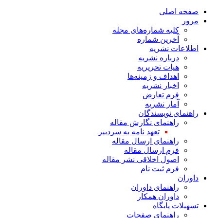
صفحه اصلی
مرور
کلیه شماره‌های مجله
آخرین شماره
اطلاعات نشریه
درباره نشریه
هیات تحریریه
اهداف و زمینه‌ها
اخبار نشریه
فرم تعارض
آمار نشریه
راهنمای نویسندگان
راهنمای نگارش مقاله
تعهد نامه به سردبیر
راهنمای ارسال مقاله
فرم ارسال مقاله
اصول اخلاقی نشر مقاله
فرم ثبت نام
داوران
راهنمای داوران
داوران همکار
تسهیلات پایگاه
راهنمای صفحات